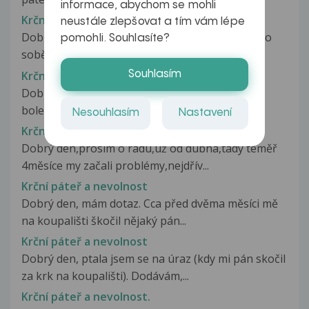
informace, abychom se mohli
Krční páteř + vertigo
neustále zlepšovat a tím vám lépe
Dobrý den, přítelkyně měla před 14 dny 2 dny po
pomohli. Souhlasíte?
sobě silné vertigo při otočení...
Krční páteř a bušení srdce
Souhlasím
Dobrý den. Již nějakou dobu trpím na občasé
bolesti krční páteře na pravé straně...
Nesouhlasím
Nastavení
Krční páteř a malátnost
Dobrý den,prosím o radu,už od dubna,tady téměř
4měsíce my začali problémy,nejdřív...
Krční páteř a nevolnost
Dobrý den, mám dotaz. Cca před dvěma měsíci mě
na koupališti škočil nějaký pán...
Krční páteř a nevolnost
Dobrý den, ptala jsem se na úraz (kdy mi pán skočil
za krk na koupališti). Dodávám,...
Krční páteř a nevolnost.