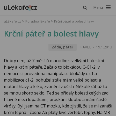
Menu
uLékaře.cz
Poradna lékaře
Krční páteř a bolest hlavy
Krční páteř a bolest hlavy
Záda, páteř
PAVEL
19.1.2013
Dobrý den, už 7 měsíců marodím s velkými bolestmi
hlavy a krční páteře. Začalo to blokádou C-C1-2, v
nemocnici provedena manipulace blokády c-c1 a
mobilizace c1-2, bohužel stále mám velké bolesti a
motání hlavy a krku, zvonění v uších. Několikrát už to
se mnou skoro seklo. Teď se přidaly bolesti celých zad,
hlavně mezi lopatkami, praskání kloubu a mám časté
virózy. Byl jsem na CT mozku, kde zjistili, že se mi zanáší
krční tepna - časné AS pláty levé vertebr. tepny. Na MR