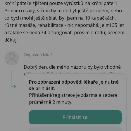
krční páteře zjištění pouze výrůstků na krční páteři.
Prosím o rady, v čem by mohl být ještě problém, nebo
co bych mohl ještě dělat. Byl jsem na 10 kapačkách,
různé masáže, rehabilitace - nic nepomáhá. Je mi 35 let
a takhle se nedá žít a fungovat, prosím o radu, předem
děkuji.
Odpovídá lékař:
Dobrý den, dle mého názoru by bylo vhodné
Váš stav ještě déle víceoborově dovyšetřit, n...
Pro zobrazení odpovědi lékaře je nutné
se přihlásit.
Přihlášení/registrace je zdarma a zabere
průměrně 2 minuty.
Přihlásit se