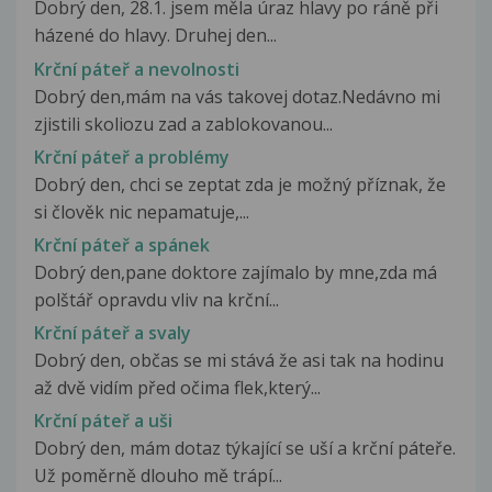
Dobrý den, 28.1. jsem měla úraz hlavy po ráně při
házené do hlavy. Druhej den...
Krční páteř a nevolnosti
Dobrý den,mám na vás takovej dotaz.Nedávno mi
zjistili skoliozu zad a zablokovanou...
Krční páteř a problémy
Dobrý den, chci se zeptat zda je možný příznak, že
si člověk nic nepamatuje,...
Krční páteř a spánek
Dobrý den,pane doktore zajímalo by mne,zda má
polštář opravdu vliv na krční...
Krční páteř a svaly
Dobrý den, občas se mi stává že asi tak na hodinu
až dvě vidím před očima flek,který...
Krční páteř a uši
Dobrý den, mám dotaz týkající se uší a krční páteře.
Už poměrně dlouho mě trápí...