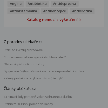
Angína
Antibiotika
Antidepresiva
Antihistaminika
Antikoncepce
Antivirotika
Katalog nemocí a vyšetření
Z poradny uLékaře.cz
Stále se zvětšující bradavka
Co znamená nehomogenní struktura jater?
Občasné píchnutí pod žebry
Dyspepsie: Větry i při malé námaze, nepravidelná stolice
Zelený povlak na jazyku - co to může být?
Články uLékaře.cz
13 situací, kdy je nutné volat záchrannou službu
Stáhněte si: První pomoc do kapsy