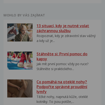
MOHLO BY VÁS ZAJÍMAT
13 situací, kdy je nutné volat
záchrannou službu
Rozpoznat, kdy je zdravotní stav vážný
a kdy už je...
Stáhněte si: První pomoc do
kapsy
Jak mít první pomoc vždy po ruce?
Stáhněte si praktického...
Co pomáhá na oteklé nohy?
Podpořte správné proudění
lymfy
Těžké nohy, napnutá kůže, oteklé
kotníky. To jsou potíže,...