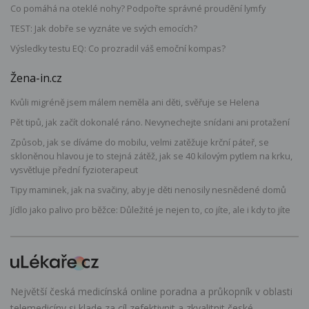
Co pomáhá na oteklé nohy? Podpořte správné proudění lymfy
TEST: Jak dobře se vyznáte ve svých emocích?
Výsledky testu EQ: Co prozradil váš emoční kompas?
Žena-in.cz
Kvůli migréně jsem málem neměla ani děti, svěřuje se Helena
Pět tipů, jak začít dokonalé ráno. Nevynechejte snídani ani protažení
Způsob, jak se díváme do mobilu, velmi zatěžuje krční páteř, se
skloněnou hlavou je to stejná zátěž, jak se 40 kilovým pytlem na krku,
vysvětluje přední fyzioterapeut
Tipy maminek, jak na svačiny, aby je děti nenosily nesnědené domů
Jídlo jako palivo pro běžce: Důležité je nejen to, co jíte, ale i kdy to jíte
Největší česká medicínská online poradna a průkopník v oblasti
telemedicíny si klade za cíl zefektivnit a zkvalitnit české