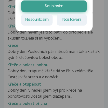
Křeče
Souhlasím
Dobrý den, prosím o radu. Pravidelně dostávám
křeče do dolních končetin. Užívám...
Nesouhlasím
Nastavení
Křeče
Dobrý den,nevim jeslti to patří do ortopedie,ale
zkusím to.Dělá si mi vybočení...
Křeče
Dobrý den Posledních pár měsíců mám tak 2x až 3x
týdně křečovitou bolest obou...
Křeče a bolesti nohou
Dobrý den, trápí mě křeče dá se říci v celém těle.
Častěji v žebrech a v nohách....
Křeče a otupělost
Dobrý den, v neděli jsem byl pro křeče na
pohotovosti.Dostal jsem diazepam...
Křeče a bolest břicha