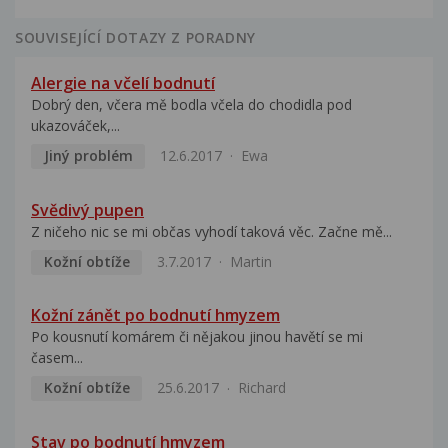
SOUVISEJÍCÍ DOTAZY Z PORADNY
Alergie na včelí bodnutí
Dobrý den, včera mě bodla včela do chodidla pod
ukazováček,...
Jiný problém
12.6.2017
Ewa
Svědivý pupen
Z ničeho nic se mi občas vyhodí taková věc. Začne mě...
Kožní obtíže
3.7.2017
Martin
Kožní zánět po bodnutí hmyzem
Po kousnutí komárem či nějakou jinou havětí se mi
časem...
Kožní obtíže
25.6.2017
Richard
Stav po bodnutí hmyzem