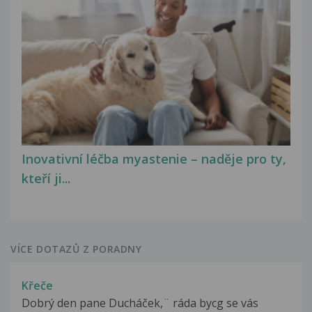
Inovativní léčba myastenie – naděje pro ty,
kteří ji...
VÍCE DOTAZŮ Z PORADNY
Křeče
Dobrý den pane Ducháček,¨ ráda bycg se vás