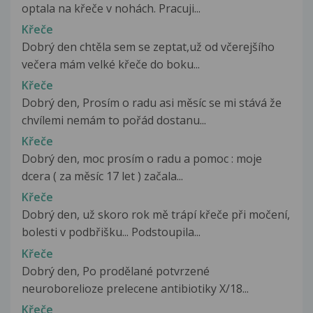
optala na křeče v nohách. Pracuji...
Křeče
Dobrý den chtěla sem se zeptat,už od včerejšího
večera mám velké křeče do boku...
Křeče
Dobrý den, Prosím o radu asi měsíc se mi stává že
chvílemi nemám to pořád dostanu...
Křeče
Dobrý den, moc prosím o radu a pomoc : moje
dcera ( za měsíc 17 let ) začala...
Křeče
Dobrý den, už skoro rok mě trápí křeče při močení,
bolesti v podbřišku... Podstoupila...
Křeče
Dobrý den, Po prodělané potvrzené
neuroborelioze prelecene antibiotiky X/18...
Křeče