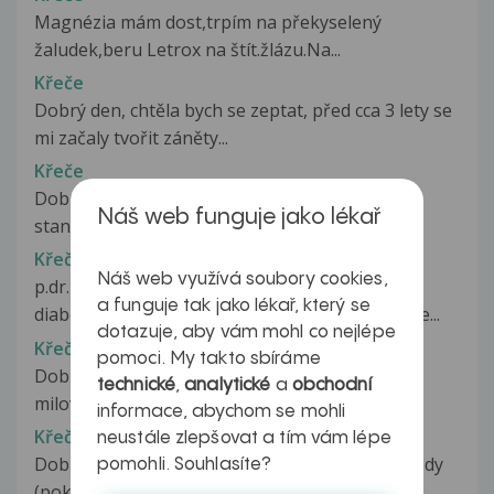
Magnézia mám dost,trpím na překyselený
žaludek,beru Letrox na štít.žlázu.Na...
Křeče
Dobrý den, chtěla bych se zeptat, před cca 3 lety se
mi začaly tvořit záněty...
Křeče
Dobrý den já mám takový problem občas se mi
Náš web funguje jako lékař
stane že mam křeče tam dole při...
Křeče
Náš web využívá soubory cookies,
p.dr. prosim o radu pro mamku ma
a funguje tak jako lékař, který se
diabetes,slinivka ji podle lekare v noci nepracuje...
dotazuje, aby vám mohl co nejlépe
Křeče
pomoci. My takto sbíráme
Dobry Den jsem v 21+3tt a pred tremi dny pri
technické
,
analytické
a
obchodní
milovani s manzelem me silene 2x...
informace, abychom se mohli
Křeče
neustále zlepšovat a tím vám lépe
Dobrý den, už přes rok mě trápí jisté potíže.. Vždy
pomohli. Souhlasíte?
(pokud nemám menstruaci)...