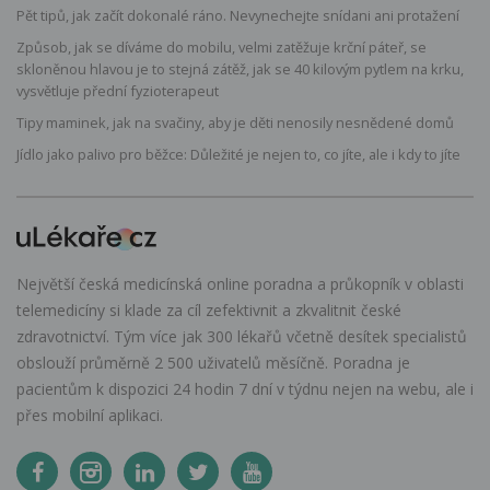
Pět tipů, jak začít dokonalé ráno. Nevynechejte snídani ani protažení
Způsob, jak se díváme do mobilu, velmi zatěžuje krční páteř, se
skloněnou hlavou je to stejná zátěž, jak se 40 kilovým pytlem na krku,
vysvětluje přední fyzioterapeut
Tipy maminek, jak na svačiny, aby je děti nenosily nesnědené domů
Jídlo jako palivo pro běžce: Důležité je nejen to, co jíte, ale i kdy to jíte
Největší česká medicínská online poradna a průkopník v oblasti
telemedicíny si klade za cíl zefektivnit a zkvalitnit české
zdravotnictví. Tým více jak 300 lékařů včetně desítek specialistů
obslouží průměrně 2 500 uživatelů měsíčně. Poradna je
pacientům k dispozici 24 hodin 7 dní v týdnu nejen na webu, ale i
přes mobilní aplikaci.