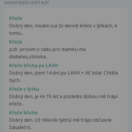
SOUVISEJÍCÍ DOTAZY
Křeče
Dobrý den, mívám cca 2x denně křeče v lýtkách, k
tomu...
Křeče
p.dr. prosim o radu pro mamku ma
diabetes,slinivka...
Křeče břicha po LAVH
Dobrý den, jsem 14 dní po LAVH + AE bilat. Chtěla
bych...
Křeče v lýtku
Dobrý den, je mi 15 let a poslední dobou mě trápí
křeče...
Křeče břicha
Dobrý den. Už několik týdnů mě trápí občasné
žaludeční...