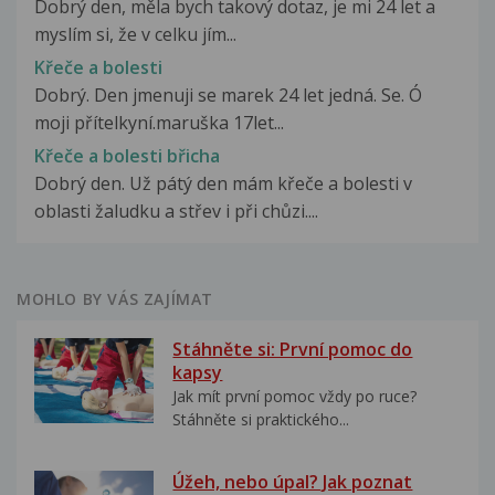
Dobrý den, měla bych takový dotaz, je mi 24 let a
myslím si, že v celku jím...
Křeče a bolesti
Dobrý. Den jmenuji se marek 24 let jedná. Se. Ó
moji přítelkyní.maruška 17let...
Křeče a bolesti břicha
Dobrý den. Už pátý den mám křeče a bolesti v
oblasti žaludku a střev i při chůzi....
MOHLO BY VÁS ZAJÍMAT
Stáhněte si: První pomoc do
kapsy
Jak mít první pomoc vždy po ruce?
Stáhněte si praktického...
Úžeh, nebo úpal? Jak poznat