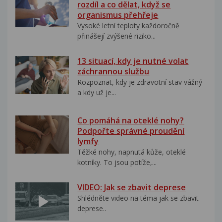
rozdíl a co dělat, když se
organismus přehřeje
Vysoké letní teploty každoročně
přinášejí zvýšené riziko...
13 situací, kdy je nutné volat
záchrannou službu
Rozpoznat, kdy je zdravotní stav vážný
a kdy už je...
Co pomáhá na oteklé nohy?
Podpořte správné proudění
lymfy
Těžké nohy, napnutá kůže, oteklé
kotníky. To jsou potíže,...
VIDEO: Jak se zbavit deprese
Shlédněte video na téma jak se zbavit
deprese..