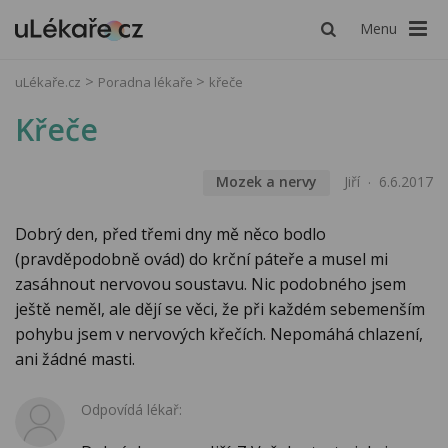
Menu
uLékaře.cz
Poradna lékaře
křeče
Křeče
Mozek a nervy
Jiří
6.6.2017
Dobrý den, před třemi dny mě něco bodlo
(pravděpodobně ovád) do krční páteře a musel mi
zasáhnout nervovou soustavu. Nic podobného jsem
ještě neměl, ale dějí se věci, že při každém sebemenším
pohybu jsem v nervových křečích. Nepomáhá chlazení,
ani žádné masti.
Odpovídá lékař: