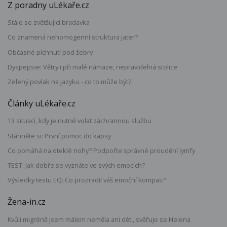
Z poradny uLékaře.cz
Stále se zvětšující bradavka
Co znamená nehomogenní struktura jater?
Občasné píchnutí pod žebry
Dyspepsie: Větry i při malé námaze, nepravidelná stolice
Zelený povlak na jazyku - co to může být?
Články uLékaře.cz
13 situací, kdy je nutné volat záchrannou službu
Stáhněte si: První pomoc do kapsy
Co pomáhá na oteklé nohy? Podpořte správné proudění lymfy
TEST: Jak dobře se vyznáte ve svých emocích?
Výsledky testu EQ: Co prozradil váš emoční kompas?
Žena-in.cz
Kvůli migréně jsem málem neměla ani děti, svěřuje se Helena