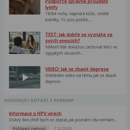
Podpořte správné proudění
lymfy
Těžké nohy, napnutá kůže, oteklé
kotníky. To jsou potíže,...
TEST: Jak dobře se vyznáte ve
svých emocích?
Někteří lidé dokážou zachovat klid i ve
vypjatých situacích....
VIDEO: Jak se zbavit deprese
Shlédněte video na téma jak se zbavit
deprese..
SOUVISEJÍCÍ DOTAZY Z PORADNY
Informace o HPV virech
Dobrý den,chtěl bych se zeptat,jak poznám zda nemám...
Pohlavní nemoci
7.10.2023