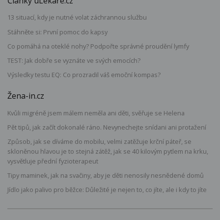
Články uLékaře.cz
13 situací, kdy je nutné volat záchrannou službu
Stáhněte si: První pomoc do kapsy
Co pomáhá na oteklé nohy? Podpořte správné proudění lymfy
TEST: Jak dobře se vyznáte ve svých emocích?
Výsledky testu EQ: Co prozradil váš emoční kompas?
Žena-in.cz
Kvůli migréně jsem málem neměla ani děti, svěřuje se Helena
Pět tipů, jak začít dokonalé ráno. Nevynechejte snídani ani protažení
Způsob, jak se díváme do mobilu, velmi zatěžuje krční páteř, se
skloněnou hlavou je to stejná zátěž, jak se 40 kilovým pytlem na krku,
vysvětluje přední fyzioterapeut
Tipy maminek, jak na svačiny, aby je děti nenosily nesnědené domů
Jídlo jako palivo pro běžce: Důležité je nejen to, co jíte, ale i kdy to jíte