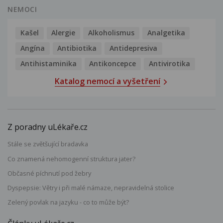
NEMOCI
Kašel
Alergie
Alkoholismus
Analgetika
Angína
Antibiotika
Antidepresiva
Antihistaminika
Antikoncepce
Antivirotika
Katalog nemocí a vyšetření
Z poradny uLékaře.cz
Stále se zvětšující bradavka
Co znamená nehomogenní struktura jater?
Občasné píchnutí pod žebry
Dyspepsie: Větry i při malé námaze, nepravidelná stolice
Zelený povlak na jazyku - co to může být?