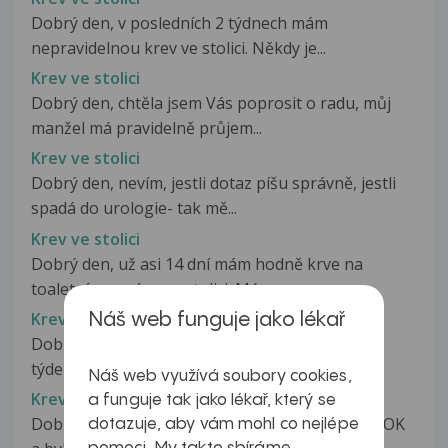
Dobrý den, v posledních 2 týdnech mám
nepravidelnou krev ve stolici. Někdy je...
Krev ve stolici
Dobrý den, chtěla jsem Vás poprosit o radu, můj
manžel má pravidelně průjem...
Krev ve stolici
Dobrý den, nevím, jestli dotaz píšu správně, jestli
spadá do urologie- tak mě...
Krev ve stolici
Dobrý den, už asi 14 dní mám hodně krve na
toaletním papíru po stolici. Mám...
Krev ve stolici
Náš web funguje jako lékař
Dobrý den mam 3 letého chlapečka a poslední
týden má hustou a pak řidčí stolici...
Náš web využívá soubory cookies,
Krev ve stolici
a funguje tak jako lékař, který se
Dobrý den, asi před 3 roky jsem si dělal test na OK
dotazuje, aby vám mohl co nejlépe