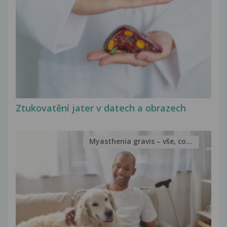
Ztukovatění jater v datech a obrazech
Myasthenia gravis – vše, co...