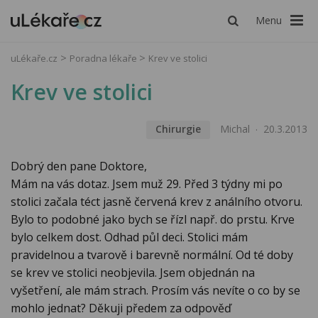
Menu
uLékaře.cz
Poradna lékaře
Krev ve stolici
Krev ve stolici
Chirurgie
Michal
20.3.2013
Dobrý den pane Doktore,
Mám na vás dotaz. Jsem muž 29. Před 3 týdny mi po
stolici začala téct jasně červená krev z análního otvoru.
Bylo to podobné jako bych se řízl např. do prstu. Krve
bylo celkem dost. Odhad půl deci. Stolici mám
pravidelnou a tvarově i barevně normální. Od té doby
se krev ve stolici neobjevila. Jsem objednán na
vyšetření, ale mám strach. Prosím vás nevíte o co by se
mohlo jednat? Děkuji předem za odpověď