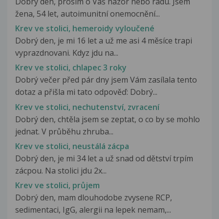
Dobrý den, prosím o Váš názor nebo radu. Jsem
žena, 54 let, autoimunitní onemocnění...
Krev ve stolici, hemeroidy vyloučené
Dobrý den, je mi 16 let a už me asi 4 měsíce trapi
vyprazdnovani. Kdyz jdu na...
Krev ve stolici, chlapec 3 roky
Dobrý večer před pár dny jsem Vám zasílala tento
dotaz a přišla mi tato odpověď: Dobrý...
Krev ve stolici, nechutenství, zvracení
Dobrý den, chtěla jsem se zeptat, o co by se mohlo
jednat. V průběhu zhruba...
Krev ve stolici, neustálá zácpa
Dobrý den, je mi 34 let a už snad od dětství trpím
zácpou. Na stolici jdu 2x...
Krev ve stolici, průjem
Dobrý den, mam dlouhodobe zvysene RCP,
sedimentaci, IgG, alergii na lepek nemam,...