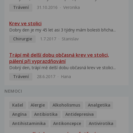
Trávení
31.10.2016
Veronika
Krev ve stolici
Dobry den je my 45 let asi 3 týdny mám bolesti břicha...
Chirurgie
1.7.2017
Stanislav
Trápí mě delší dobu občasná krev ve stolici,
pálení při vyprazdňování
Dobrý den, trápí mě delší dobu občasná krev ve stolici...
Trávení
28.6.2017
Hana
NEMOCI
Kašel
Alergie
Alkoholismus
Analgetika
Angína
Antibiotika
Antidepresiva
Antihistaminika
Antikoncepce
Antivirotika