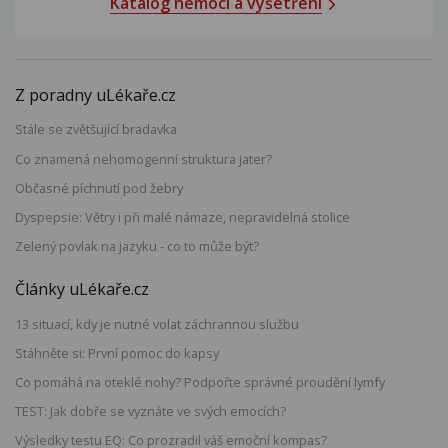
Katalog nemocí a vyšetření
Z poradny uLékaře.cz
Stále se zvětšující bradavka
Co znamená nehomogenní struktura jater?
Občasné píchnutí pod žebry
Dyspepsie: Větry i při malé námaze, nepravidelná stolice
Zelený povlak na jazyku - co to může být?
Články uLékaře.cz
13 situací, kdy je nutné volat záchrannou službu
Stáhněte si: První pomoc do kapsy
Co pomáhá na oteklé nohy? Podpořte správné proudění lymfy
TEST: Jak dobře se vyznáte ve svých emocích?
Výsledky testu EQ: Co prozradil váš emoční kompas?