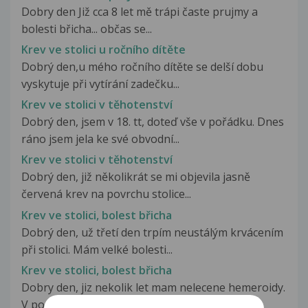
Dobry den Již cca 8 let mě trápi časte prujmy a
bolesti břicha... občas se...
Krev ve stolici u ročního dítěte
Dobrý den,u mého ročního dítěte se delší dobu
vyskytuje při vytírání zadečku...
Krev ve stolici v těhotenství
Dobrý den, jsem v 18. tt, doteď vše v pořádku. Dnes
ráno jsem jela ke své obvodní...
Krev ve stolici v těhotenství
Dobrý den, již několikrát se mi objevila jasně
červená krev na povrchu stolice...
Krev ve stolici, bolest břicha
Dobrý den, už třetí den trpím neustálým krvácením
při stolici. Mám velké bolesti...
Krev ve stolici, bolest břicha
Dobry den, jiz nekolik let mam nelecene hemeroidy.
V poslednich 6 dnech krvacim...