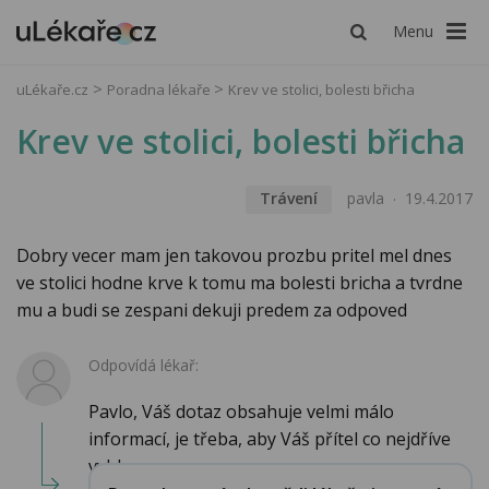
Menu
uLékaře.cz
Poradna lékaře
Krev ve stolici, bolesti břicha
Krev ve stolici, bolesti břicha
Trávení
pavla
19.4.2017
Dobry vecer mam jen takovou prozbu pritel mel dnes
ve stolici hodne krve k tomu ma bolesti bricha a tvrdne
mu a budi se zespani dekuji predem za odpoved
Odpovídá lékař:
Pavlo, Váš dotaz obsahuje velmi málo
informací, je třeba, aby Váš přítel co nejdříve
vyhl...