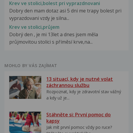
Krev ve stolici,bolest pri vyprazdnovani
Dobry den mam dotaz asi 5 dni me trapy bolest pri
vyprazdovani vzdy je silna...
Krev ve stolici,průjem
Dobrý den , je mi 13let a dnes jsem měla
průjmovitou stolici s příměsí krve,na...
MOHLO BY VÁS ZAJÍMAT
13 situací, kdy je nutné volat
záchrannou službu
Rozpoznat, kdy je zdravotní stav vážný
a kdy už je...
Stáhněte si: První pomoc do
kapsy
Jak mít první pomoc vždy po ruce?