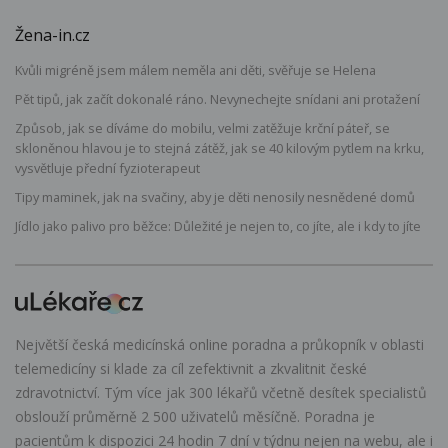
Žena-in.cz
Kvůli migréně jsem málem neměla ani děti, svěřuje se Helena
Pět tipů, jak začít dokonalé ráno. Nevynechejte snídani ani protažení
Způsob, jak se díváme do mobilu, velmi zatěžuje krční páteř, se
skloněnou hlavou je to stejná zátěž, jak se 40 kilovým pytlem na krku,
vysvětluje přední fyzioterapeut
Tipy maminek, jak na svačiny, aby je děti nenosily nesnědené domů
Jídlo jako palivo pro běžce: Důležité je nejen to, co jíte, ale i kdy to jíte
Největší česká medicínská online poradna a průkopník v oblasti
telemedicíny si klade za cíl zefektivnit a zkvalitnit české
zdravotnictví. Tým více jak 300 lékařů včetně desítek specialistů
obslouží průměrně 2 500 uživatelů měsíčně. Poradna je
pacientům k dispozici 24 hodin 7 dní v týdnu nejen na webu, ale i