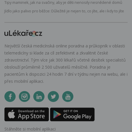
Tipy maminek, jak na svačiny, aby je děti nenosily nesnědené domů
Jídlo jako palivo pro běžce: Důležité je nejen to, co jíte, ale i kdy to jíte
Největší česká medicínská online poradna a průkopník v oblasti
telemedicíny si klade za cíl zefektivnit a zkvalitnit české
zdravotnictví. Tým více jak 300 lékařů včetně desítek specialistů
obslouží průměrně 2 500 uživatelů měsíčně. Poradna je
pacientům k dispozici 24 hodin 7 dní v týdnu nejen na webu, ale i
přes mobilní aplikaci.
Stáhněte si mobilní aplikaci