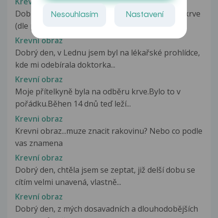
Krevní obraz
Dobrý den, tento týden jsem byla na vyšetření krve
Nesouhlasím
Nastavení
(dle příznaků bylo podezření...
Krevní obraz
Dobrý den, v Lednu jsem byl na lékařské prohlídce,
kde mi odebírala doktorka...
Krevní obraz
Moje přítelkyně byla na odběru krve.Bylo to v
pořádku.Běhen 14 dnů teď leží...
Krevni obraz
Krevni obraz...muze znacit rakovinu? Nebo co podle
vas znamena
Krevní obraz
Dobrý den, chtěla jsem se zeptat, již delší dobu se
cítím velmi unavená, vlastně...
Krevní obraz
Dobrý den, z mých dosavadních a dlouhodobějších