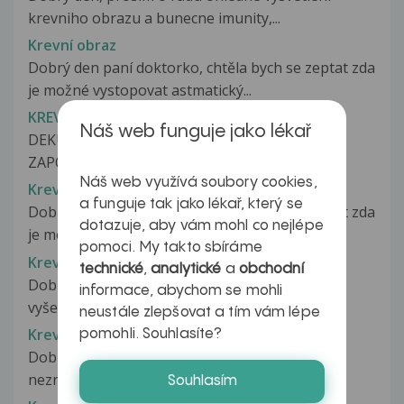
krevniho obrazu a bunecne imunity,...
Krevní obraz
Dobrý den paní doktorko, chtěla bych se zeptat zda
je možné vystopovat astmatický...
KREVNI OBRAZ
Náš web funguje jako lékař
DEKUJI ZA VASI ODPOVED AKORAT JSEM JESTE
ZAPOMEL CO SE TYKA TOHO MEHO DOTAZU...
Náš web využívá soubory cookies,
Krevní obraz
a funguje tak jako lékař, který se
Dobrý den paní doktorko, chtěla bych se zeptat zda
dotazuje, aby vám mohl co nejlépe
je možné vystopovat astmatický...
pomoci. My takto sbíráme
Krevní obraz
technické
,
analytické
a
obchodní
Dobrý den, v říjnu jsem byla před operací na
informace, abychom se mohli
vyšetření a bylo vše v pořádku....
neustále zlepšovat a tím vám lépe
Krevní obraz
pomohli. Souhlasíte?
Dobrý den, prosím o vysvětlení co znamenají
nezralé granulocyty a zda se mám...
Souhlasím