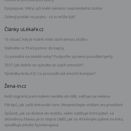
Dyspepsie: Větry i při malé námaze, nepravidelná stolice
Zelený povlak na jazyku - co to může být?
Články uLékaře.cz
13 situací, kdy je nutné volat záchrannou službu
Stáhněte si: První pomoc do kapsy
Co pomáhá na oteklé nohy? Podpořte správné proudění lymfy
TEST: Jak dobře se vyznáte ve svých emocích?
Výsledky testu EQ: Co prozradil váš emoční kompas?
Žena-in.cz
Kvůli migréně jsem málem neměla ani děti, svěřuje se Helena
Pět tipů, jak začít dokonalé ráno. Nevynechejte snídani ani protažení
Způsob, jak se díváme do mobilu, velmi zatěžuje krční páteř, se
skloněnou hlavou je to stejná zátěž, jak se 40 kilovým pytlem na krku,
vysvětluje přední fyzioterapeut