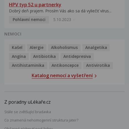
HPV typ 52 u partnerky
Dobrý deň prajem. Prosím Vás ako sa dá vyliečiť vírus...
Pohlavní nemoci
5.10.2023
NEMOCI
Kašel
Alergie
Alkoholismus
Analgetika
Angína
Antibiotika
Antidepresiva
Antihistaminika
Antikoncepce
Antivirotika
Katalog nemocí a vyšetření
Z poradny uLékaře.cz
Stále se zvětšující bradavka
Co znamená nehomogenní struktura jater?
Občasné píchnutí pod žebry