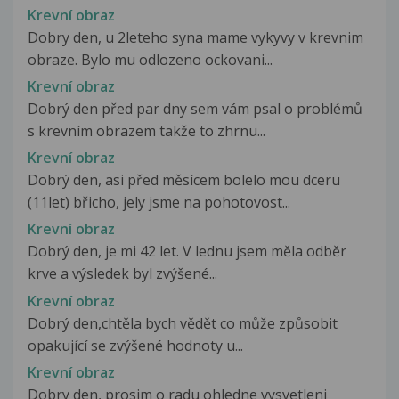
Krevní obraz
Dobry den, u 2leteho syna mame vykyvy v krevnim
obraze. Bylo mu odlozeno ockovani...
Krevní obraz
Dobrý den před par dny sem vám psal o problémů
s krevním obrazem takže to zhrnu...
Krevní obraz
Dobrý den, asi před měsícem bolelo mou dceru
(11let) břicho, jely jsme na pohotovost...
Krevní obraz
Dobrý den, je mi 42 let. V lednu jsem měla odběr
krve a výsledek byl zvýšené...
Krevní obraz
Dobrý den,chtěla bych vědět co může způsobit
opakující se zvýšené hodnoty u...
Krevní obraz
Dobry den, prosim o radu ohledne vysvetleni