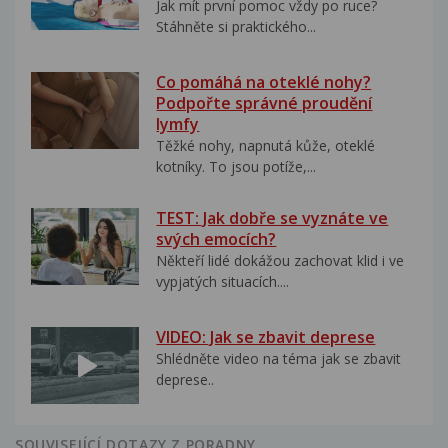
Jak mít první pomoc vždy po ruce?
Stáhněte si praktického...
Co pomáhá na oteklé nohy?
Podpořte správné proudění
lymfy
Těžké nohy, napnutá kůže, oteklé
kotníky. To jsou potíže,...
TEST: Jak dobře se vyznáte ve
svých emocích?
Někteří lidé dokážou zachovat klid i ve
vypjatých situacích....
VIDEO: Jak se zbavit deprese
Shlédněte video na téma jak se zbavit
deprese..
SOUVISEJÍCÍ DOTAZY Z PORADNY