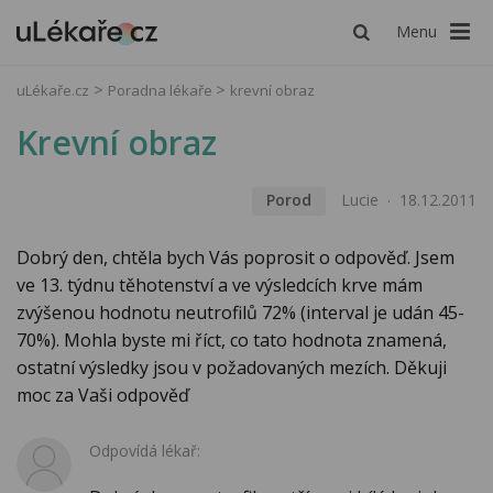
Menu
uLékaře.cz
Poradna lékaře
krevní obraz
Krevní obraz
Porod
Lucie
18.12.2011
Dobrý den, chtěla bych Vás poprosit o odpověď. Jsem
ve 13. týdnu těhotenství a ve výsledcích krve mám
zvýšenou hodnotu neutrofilů 72% (interval je udán 45-
70%). Mohla byste mi říct, co tato hodnota znamená,
ostatní výsledky jsou v požadovaných mezích. Děkuji
moc za Vaši odpověď
Odpovídá lékař: