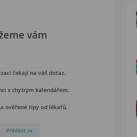
žeme vám
izací čekají na váš dotaz.
nci s chytrým kalendářem.
a ověřené tipy od lékařů.
Přihlásit se