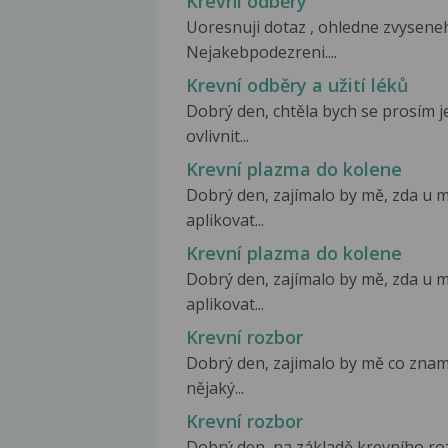
Krevní odběry
Uoresnuji dotaz , ohledne zvyseneh
Nejakebpodezreni....
Krevní odběry a užití léků
Dobrý den, chtěla bych se prosím j
ovlivnit...
Krevní plazma do kolene
Dobrý den, zajímalo by mě, zda u 
aplikovat...
Krevní plazma do kolene
Dobrý den, zajímalo by mě, zda u 
aplikovat...
Krevní rozbor
Dobrý den, zajimalo by mě co zname
nějaký...
Krevní rozbor
Dobrý den, na základě krevního ro