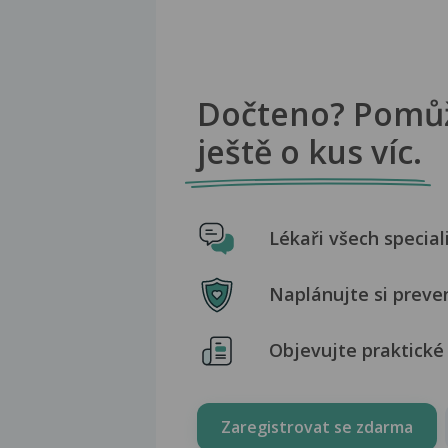
Dočteno? Pomů
ještě o kus víc.
Lékaři všech special
Naplánujte si preve
Objevujte praktické 
Zaregistrovat se zdarma