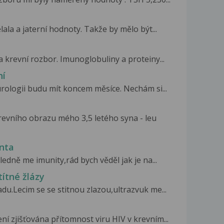
lala a jaterní hodnoty. Takže by mělo být...
krevní rozbor. Imunoglobuliny a proteiny...
ní
urologii budu mít koncem měsíce. Nechám si...
evního obrazu mého 3,5 letého syna - leu
enta
edně me imunity,rád bych věděl jak je na...
ítné žlázy
du.Lecim se se stitnou zlazou,ultrazvuk me...
ní zjišťována přítomnost viru HIV v krevním...