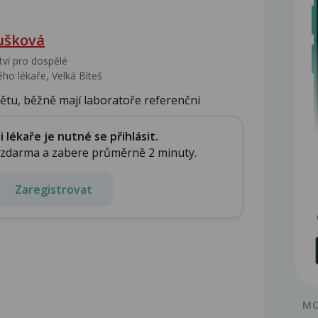
ušková
tví pro dospělé
ho lékaře, Velká Bíteš
nětu, běžně mají laboratoře referenční
.
lékaře je nutné se přihlásit.
e zdarma a zabere průměrně 2 minuty.
Zaregistrovat
MO