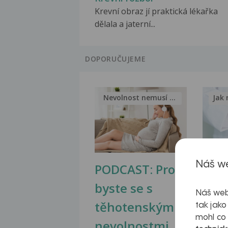
Krevní obraz jí praktická lékařka
dělala a jaterní...
DOPORUČUJEME
Nevolnost nemusí být nutnou...
Jak 
Náš we
PODCAST: Proč
Ztu
byste se s
jate
Náš web
těhotenskými
obr
tak jako
mohl co
nevolnostmi