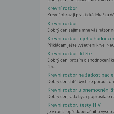
Krevní rozbor
Krevní obraz jí praktická lékařka dě
Krevní rozbor
Dobrý den zajímá mne váš názor na 
Krevní rozbor a jeho hodnoce
Přikládám ještě vyšetření krve. Ne
Krevní rozbor dítěte
Dobrý den, prosím o zhodnocení kr
4,5...
Krevní rozbor na žádost paci
Dobrý den chtěl bych se poradit ohl
Krevní rozbor u onemocnění št
Dobry den,rada bych poprosila o ra
Krevní rozbor, testy HIV
Je v rámci opředoperačního vyšetře