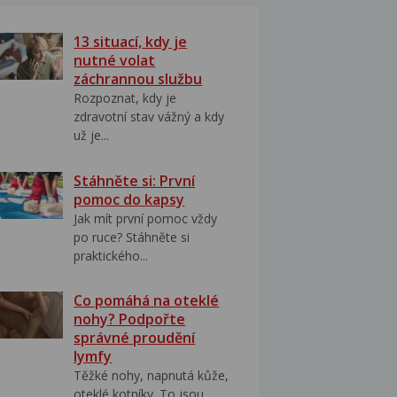
13 situací, kdy je
nutné volat
záchrannou službu
Rozpoznat, kdy je
zdravotní stav vážný a kdy
už je...
Stáhněte si: První
pomoc do kapsy
Jak mít první pomoc vždy
po ruce? Stáhněte si
praktického...
Co pomáhá na oteklé
nohy? Podpořte
správné proudění
lymfy
Těžké nohy, napnutá kůže,
oteklé kotníky. To jsou