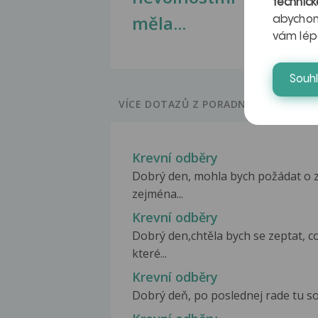
technick
měla...
abychom
vám lép
Souh
VÍCE DOTAZŮ Z PORADNY
Krevní odběry
Dobrý den, mohla bych požádat o 
zejména...
Krevní odběry
Dobrý den,chtěla bych se zeptat, 
které...
Krevní odběry
Dobrý deň, po poslednej rade tu som 