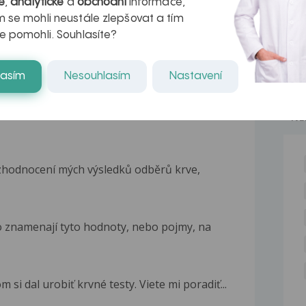
é
,
analytické
a
obchodní
informace,
kteří ji...
 se mohli neustále zlepšovat a tím
e pomohli. Souhlasíte?
lasím
Nesouhlasím
Nastavení
NE
zhodnocení mých výsledků odběrů krve,
co znamenají tyto hodnoty, nebo pojmy, na
si dal urobiť krvné testy. Viete mi poradiť...