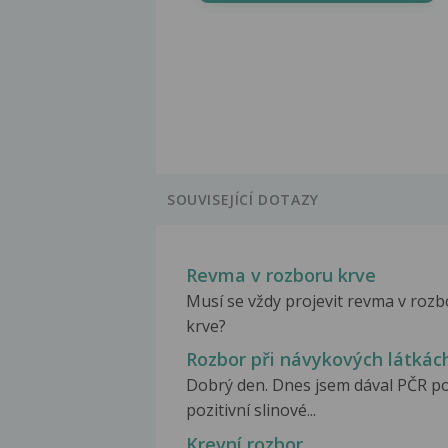
SOUVISEJÍCÍ DOTAZY
Revma v rozboru krve
Musí se vždy projevit revma v roz
krve?
Rozbor při návykových látkác
Dobrý den. Dnes jsem dával PČR p
pozitivní slinové...
Krevní rozbor