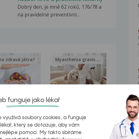
Dobrý den, je mně 62 roků, 176/78 a
na pravidelné preventivní...
na zdravá játra?
Myasthenia gravis – vše, co...
b funguje jako lékař
kovatění
Inovativní
r v datech a
léčba
 využívá soubory cookies, a funguje
azech
myastenie –
 lékař, který se dotazuje, aby vám
 nejlépe pomoci. My takto sbíráme
naděje pro ty,