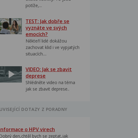
potíže,...
TEST: Jak dobře se
vyznáte ve svých
emocích?
Někteří lidé dokážou
zachovat klid i ve vypjatých
situacích....
VIDEO: Jak se zbavit
deprese
Shlédněte video na téma
jak se zbavit deprese..
UVISEJÍCÍ DOTAZY Z PORADNY
Informace o HPV virech
Dobrý den,chtěl bych se zeptat,jak