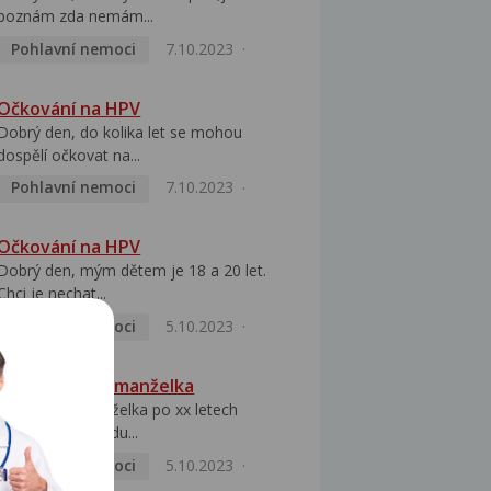
poznám zda nemám...
Pohlavní nemoci
7.10.2023
Očkování na HPV
Dobrý den, do kolika let se mohou
dospělí očkovat na...
Pohlavní nemoci
7.10.2023
Očkování na HPV
Dobrý den, mým dětem je 18 a 20 let.
Chci je nechat...
Pohlavní nemoci
5.10.2023
HPV pozitivní manželka
Dobrý den, manželka po xx letech
přivezla z Východu...
Pohlavní nemoci
5.10.2023