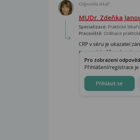
Odpovídá lékař:
MUDr. Zdeňka Jano
Specializace:
Praktické lékařs
Pracoviště:
Ordinace praktické
CRP v séru je ukazatel zá
rozmezí do 10, o desetiny..
Pro zobrazení odpovědi 
Přihlášení/registrace j
Přihlásit se