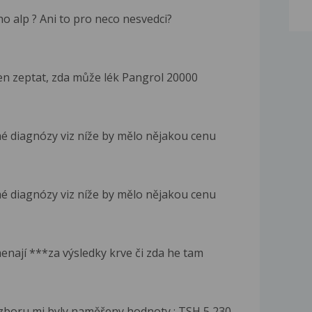
o alp ? Ani to pro neco nesvedci?
en zeptat, zda může lék Pangrol 20000
mé diagnózy viz níže by mělo nějakou cenu
mé diagnózy viz níže by mělo nějakou cenu
nají ***za výsledky krve či zda he tam
zboru mi byly naměřeny hodnoty : TSH 5,230...