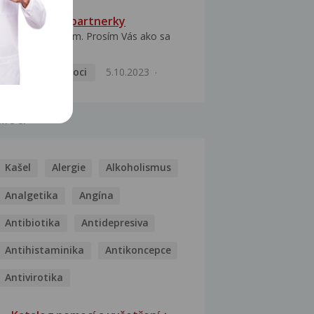
HPV typ 52 u partnerky
Dobrý deň prajem. Prosím Vás ako sa
dá vyliečiť vírus...
Pohlavní nemoci
5.10.2023
MOCI
Kašel
Alergie
Alkoholismus
Analgetika
Angína
Antibiotika
Antidepresiva
Antihistaminika
Antikoncepce
Antivirotika