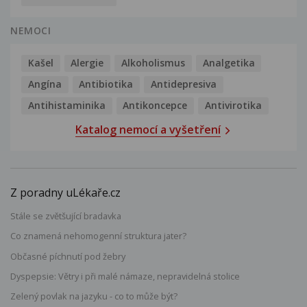
NEMOCI
Kašel
Alergie
Alkoholismus
Analgetika
Angína
Antibiotika
Antidepresiva
Antihistaminika
Antikoncepce
Antivirotika
Katalog nemocí a vyšetření
Z poradny uLékaře.cz
Stále se zvětšující bradavka
Co znamená nehomogenní struktura jater?
Občasné píchnutí pod žebry
Dyspepsie: Větry i při malé námaze, nepravidelná stolice
Zelený povlak na jazyku - co to může být?