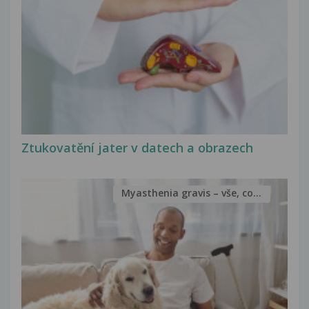
Ztukovatění jater v datech a obrazech
Myasthenia gravis – vše, co...