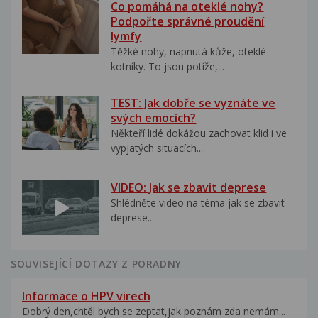
Co pomáhá na oteklé nohy?
Podpořte správné proudění
lymfy
Těžké nohy, napnutá kůže, oteklé
kotníky. To jsou potíže,...
TEST: Jak dobře se vyznáte ve
svých emocích?
Někteří lidé dokážou zachovat klid i ve
vypjatých situacích....
VIDEO: Jak se zbavit deprese
Shlédněte video na téma jak se zbavit
deprese..
SOUVISEJÍCÍ DOTAZY Z PORADNY
Informace o HPV virech
Dobrý den,chtěl bych se zeptat,jak poznám zda nemám...