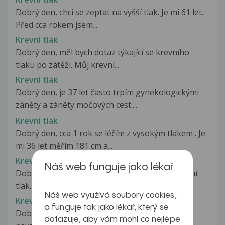
Dobrý den, chci se zeptat na vyšší tlak. Je mi 61 let.
Před cca rokem jsem...
Krevní tlak
Dobrý den, měl bych dotaz týkající se krevního
tlaku po zátěži. Můj krevní...
Krevní tlak
Dobrý den, je 37 let často trpím gynekologickými
záněty a záněty močových cest....
Krevní tlak
Dobrý den, cca 1 rok se léčím z vysokým tlakem . Je
mi 36 let měřím 181 cm a...
Krevní tlak
Náš web funguje jako lékař
Dobrý den. V poslední době mám kolísavý krevní
tlak. Např. dnes v noci jsem...
Náš web využívá soubory cookies,
Krevní tlak
a funguje tak jako lékař, který se
Dobrý den, je mi 24 let a jsem ve velkém
dotazuje, aby vám mohl co nejlépe