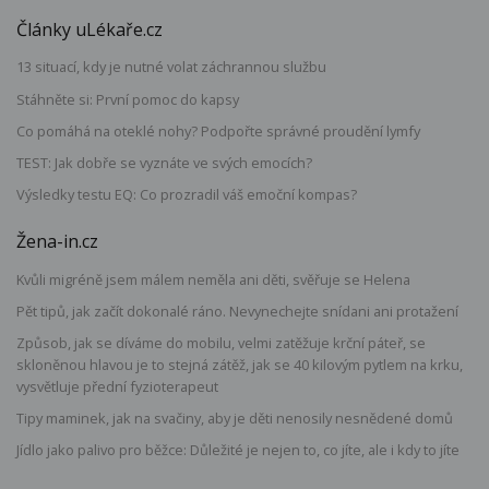
Články uLékaře.cz
13 situací, kdy je nutné volat záchrannou službu
Stáhněte si: První pomoc do kapsy
Co pomáhá na oteklé nohy? Podpořte správné proudění lymfy
TEST: Jak dobře se vyznáte ve svých emocích?
Výsledky testu EQ: Co prozradil váš emoční kompas?
Žena-in.cz
Kvůli migréně jsem málem neměla ani děti, svěřuje se Helena
Pět tipů, jak začít dokonalé ráno. Nevynechejte snídani ani protažení
Způsob, jak se díváme do mobilu, velmi zatěžuje krční páteř, se
skloněnou hlavou je to stejná zátěž, jak se 40 kilovým pytlem na krku,
vysvětluje přední fyzioterapeut
Tipy maminek, jak na svačiny, aby je děti nenosily nesnědené domů
Jídlo jako palivo pro běžce: Důležité je nejen to, co jíte, ale i kdy to jíte