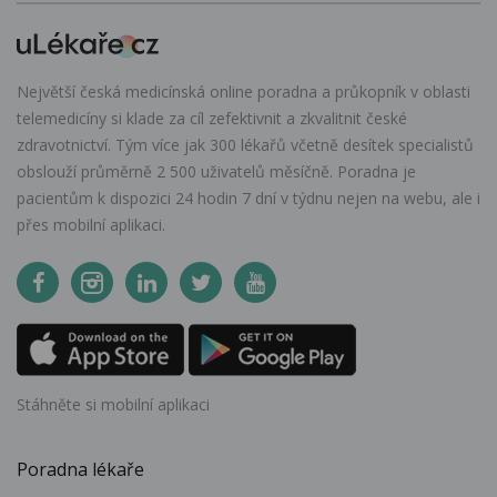
Největší česká medicínská online poradna a průkopník v oblasti
telemedicíny si klade za cíl zefektivnit a zkvalitnit české
zdravotnictví. Tým více jak 300 lékařů včetně desítek specialistů
obslouží průměrně 2 500 uživatelů měsíčně. Poradna je
pacientům k dispozici 24 hodin 7 dní v týdnu nejen na webu, ale i
přes mobilní aplikaci.
Stáhněte si mobilní aplikaci
Poradna lékaře