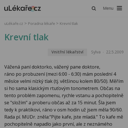
Menu
uLékaře.cz
Poradna lékaře
Krevní tlak
Krevní tlak
Vnitřní lékařství
Sylva
22.5.2009
Vážená paní doktorko, vážený pane doktore,
ráno po probuzení (mezi 6:00 - 6:30) mám poslední 4
měsíce velmi nízký tlak (tj. většinou kolem 80/50). Měřím
si ho sama klasickým rtuťovým tonometrem. Občas na
tento problém zapomenu, rychle vstanu a pochopitelně
se "složím" a proberu občas až za 15 minut. Šla jsem
tedy k praktikovi, ráno v osm hodin už jsem měla 90/60.
Rada pí. MUDr. zněla:"Pijte kafe, jste mladá." To kafe mě
pochopitelně napadlo jako první, ale z neznámého