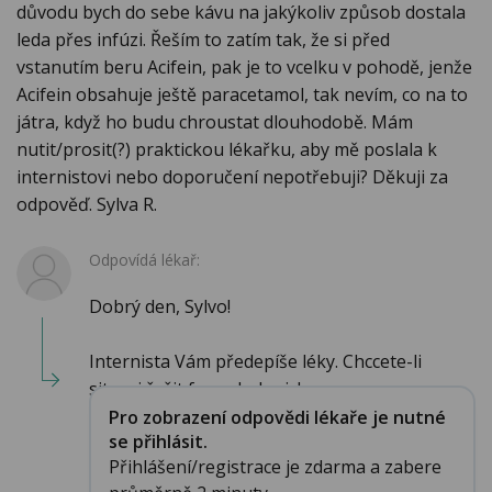
důvodu bych do sebe kávu na jakýkoliv způsob dostala
leda přes infúzi. Řeším to zatím tak, že si před
vstanutím beru Acifein, pak je to vcelku v pohodě, jenže
Acifein obsahuje ještě paracetamol, tak nevím, co na to
játra, když ho budu chroustat dlouhodobě. Mám
nutit/prosit(?) praktickou lékařku, aby mě poslala k
internistovi nebo doporučení nepotřebuji? Děkuji za
odpověď. Sylva R.
Odpovídá lékař:
Dobrý den, Sylvo!
Internista Vám předepíše léky. Chccete-li
situaci řešit farmakologicky,...
Pro zobrazení odpovědi lékaře je nutné
se přihlásit.
Přihlášení/registrace je zdarma a zabere