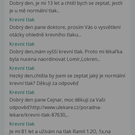
Dobrý den, je mi 13 let a chtěl bych se zeptat, jestli
je u mě normální tlak...
Krevní tlak
Dobrý den pane doktore, prosím Vás o vysvětlení
otázky ohledně krevního tlaku....
Krevní tlak
Dobrý den,mám vyšší krevní tlak. Proto mi lékařka
byla nucena naordinovat Lomír,Lokren...
Krevní tlak
Hezký den,chtěla by jsem se zeptat jaký je normální
krevní tlak? Děkuji za odpověď
Krevní tlak
Dobrý den pane Cejnar, moc děkuji za Vaši
odpověď:http://www.ulekare.cz/poradna-
lekare/krevni-tlak-87630,...
Krevní tlak
Je mi 81 let a užívám na tlak Ramil 1.2O, 1x,na