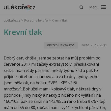
Menu
uLékaře.cz
Poradna lékaře
Krevní tlak
Krevní tlak
Vnitřní lékařství
Iveta
2.2.2019
Dobrý den, chtěla jsem se zeptat na můj problém od
července 2017 mi začaly extrasystoly, přeskakování
srdce, mám vždy pár dnů, někdy týdnů klid a pak to
přijde z ničehonic nanovo a trvá to dny, týdny, echo
jsem měla ok, na holtru SVES i KES větší
množství...Bohužel mám i kolísavý tlak, některé dny v
ppohodě, jindy nízký a někdy z ničeho nic vylíten i na
160/105, pak se sníží na 143/95...a ráno třeba 97/67 tep
mám od 55 do 80, občas mám i vyšší zrychlení pár vtřin,