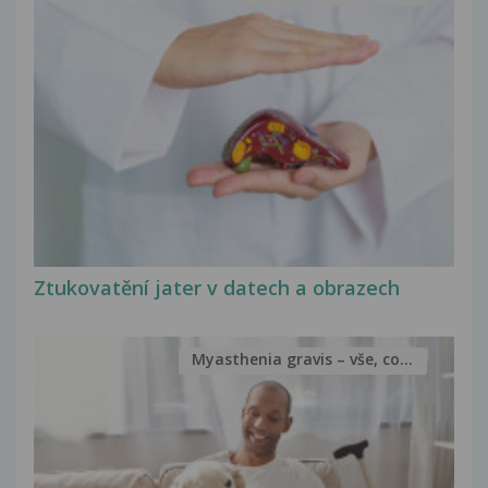
Ztukovatění jater v datech a obrazech
Myasthenia gravis – vše, co...