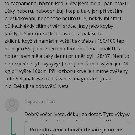
to zaznamenal holter. Ped 3 lěty jsem měla i pan. ataku.
Léky neberu, neboť snižují i tep a tlak, jen při větším
přeskakování, nepohodě neuro 0,25, někdy mi stačí
půlka...Někdy cítím chvění srdce, jindy jako kdyby
každých 5 vteřin zaškobrtávalo....a pak se to
zklidní...Když si naměřím vyšší tlak třeba i 150/100 tep
mám jen 59...jsem z těch hodnot zmatená...Jinak tlak.
holter jsem měla taky denní průměr byl 128/87...Není to
nebezpečné tyto výkyvy? Jinak jsem štíhlá, vážím jen 48
kg při výšce 160cm. Při rozboru krve jen mírně zvýšený
cukr 5,8 jinak vše ok. Dávám si magnézko...jinak
nic...Děkuji za odpověď. Iveta
Odpovídá lékař:
Dobrý večer Iveto, děkuji za dotaz. Tyto výkyvy
máme občas všichni, při stresu, napětí, po...
Pro zobrazení odpovědi lékaře je nutné