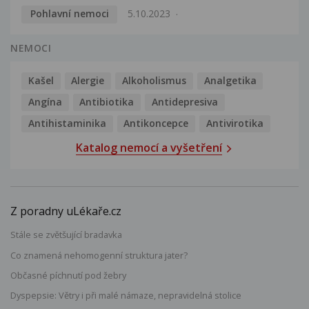
Pohlavní nemoci
5.10.2023
NEMOCI
Kašel
Alergie
Alkoholismus
Analgetika
Angína
Antibiotika
Antidepresiva
Antihistaminika
Antikoncepce
Antivirotika
Katalog nemocí a vyšetření
Z poradny uLékaře.cz
Stále se zvětšující bradavka
Co znamená nehomogenní struktura jater?
Občasné píchnutí pod žebry
Dyspepsie: Větry i při malé námaze, nepravidelná stolice