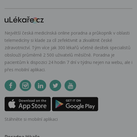
Největší česká medicínská online poradna a průkopník v oblasti
telemedicíny si klade za cíl zefektivnit a zkvalitnit české
zdravotnictví. Tým více jak 300 lékařů včetně desítek specialistů
obslouží průměrně 2 500 uživatelů měsíčně. Poradna je
pacientům k dispozici 24 hodin 7 dní v týdnu nejen na webu, ale i
přes mobilní aplikaci.
Stáhněte si mobilní aplikaci
Poradna lékaře