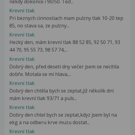
někdy dokonce i 90/50. Teď...
Krevní tlak
Pri beznych cinnostiach mam pulzny tlak 10-20 tep
85, no stava sa, ze pulzny...
Krevní tlak
Hezký den, mám krevní tlak 88 52 85, 92 50 71, 93
44 70, 95 55 73, 98 57 74,...
Krevní tlak
Dobrý den, před deseti dny večer jsem se necítila
dobře. Motala se mi hlava,...
Krevní tlak
Dobrý den chtěla bych se zeptat,již několik dní
mám krevní tlak 93/71 a puls...
Krevni tlak
Dobry den chtel bych se zeptat,kdyz jsem byl na
ekg a na odberu krve muzu dostat...
Krevní tlak