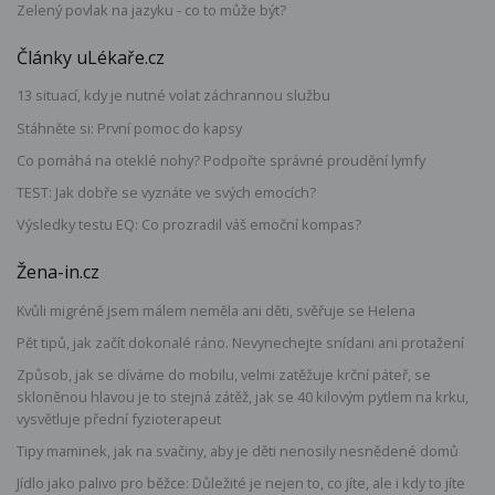
Zelený povlak na jazyku - co to může být?
Články uLékaře.cz
13 situací, kdy je nutné volat záchrannou službu
Stáhněte si: První pomoc do kapsy
Co pomáhá na oteklé nohy? Podpořte správné proudění lymfy
TEST: Jak dobře se vyznáte ve svých emocích?
Výsledky testu EQ: Co prozradil váš emoční kompas?
Žena-in.cz
Kvůli migréně jsem málem neměla ani děti, svěřuje se Helena
Pět tipů, jak začít dokonalé ráno. Nevynechejte snídani ani protažení
Způsob, jak se díváme do mobilu, velmi zatěžuje krční páteř, se
skloněnou hlavou je to stejná zátěž, jak se 40 kilovým pytlem na krku,
vysvětluje přední fyzioterapeut
Tipy maminek, jak na svačiny, aby je děti nenosily nesnědené domů
Jídlo jako palivo pro běžce: Důležité je nejen to, co jíte, ale i kdy to jíte