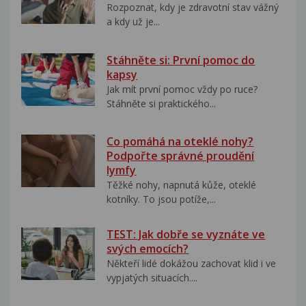
Rozpoznat, kdy je zdravotní stav vážný
a kdy už je...
Stáhněte si: První pomoc do
kapsy
Jak mít první pomoc vždy po ruce?
Stáhněte si praktického...
Co pomáhá na oteklé nohy?
Podpořte správné proudění
lymfy
Těžké nohy, napnutá kůže, oteklé
kotníky. To jsou potíže,...
TEST: Jak dobře se vyznáte ve
svých emocích?
Někteří lidé dokážou zachovat klid i ve
vypjatých situacích....