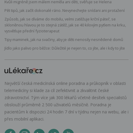
Kvůli migréně jsem málem neměla ani děti, svěřuje se Helena
Pět tipů, jak začít dokonalé ráno. Nevynechejte snídani ani protažení
Způsob, jak se díváme do mobilu, velmi zatěžuje krční páteř, se
skloněnou hlavou je to stejná zátěž, jak se 40 kilovým pytlem na krku,
vysvětluje přední fyzioterapeut
Tipy maminek, jak na svačiny, aby je děti nenosily nesnědené domů
Jídlo jako palivo pro běžce: Důležité je nejen to, co jíte, ale i kdy to jíte
Největší česká medicínská online poradna a průkopník v oblasti
telemedicíny si klade za cíl zefektivnit a zkvalitnit české
zdravotnictví. Tým více jak 300 lékařů včetně desítek specialistů
obslouží průměrně 2 500 uživatelů měsíčně. Poradna je
pacientům k dispozici 24 hodin 7 dní v týdnu nejen na webu, ale i
přes mobilní aplikaci.