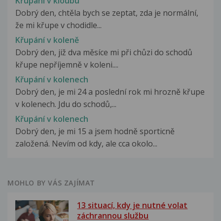
Křupání v kloubu
Dobrý den, chtěla bych se zeptat, zda je normální,
že mi křupe v chodidle...
Křupání v koleně
Dobrý den, již dva měsíce mi při chůzi do schodů
křupe nepříjemně v koleni....
Křupání v kolenech
Dobrý den, je mi 24 a poslední rok mi hrozně křupe
v kolenech. Jdu do schodů,...
Křupání v kolenech
Dobrý den, je mi 15 a jsem hodně sporticně
založená. Nevím od kdy, ale cca okolo...
MOHLO BY VÁS ZAJÍMAT
13 situací, kdy je nutné volat
záchrannou službu