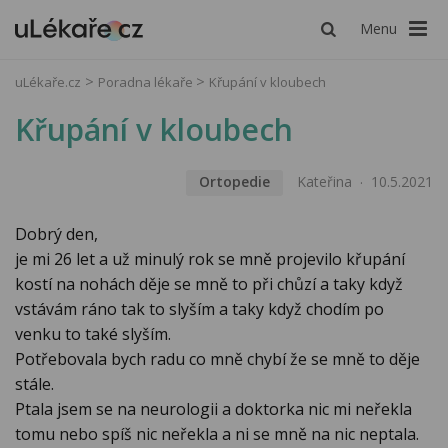
Menu
uLékaře.cz
Poradna lékaře
Křupání v kloubech
Křupání v kloubech
Ortopedie
Kateřina
10.5.2021
Dobrý den,
je mi 26 let a už minulý rok se mně projevilo křupání
kostí na nohách děje se mně to při chůzí a taky když
vstávám ráno tak to slyším a taky když chodím po
venku to také slyším.
Potřebovala bych radu co mně chybí že se mně to děje
stále.
Ptala jsem se na neurologii a doktorka nic mi neřekla
tomu nebo spíš nic neřekla a ni se mně na nic neptala.