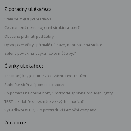
Z poradny uLékaře.cz
Stále se zvětšující bradavka
Co znamená nehomogenní struktura jater?
Občasné píchnutí pod žebry
Dyspepsie: Větry i při malé námaze, nepravidelná stolice
Zelený povlak na jazyku - co to může být?
Články uLékaře.cz
13 situací, kdy je nutné volat záchrannou službu
Stáhněte si: První pomoc do kapsy
Co pomáhá na oteklé nohy? Podpořte správné proudění lymfy
TEST: Jak dobře se vyznáte ve svých emocích?
Výsledky testu EQ: Co prozradil váš emoční kompas?
Žena-in.cz