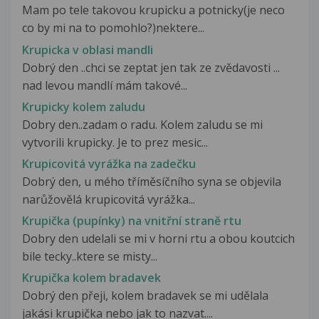
Mam po tele takovou krupicku a potnicky(je neco
co by mi na to pomohlo?)nektere...
Krupicka v oblasi mandli
Dobrý den ..chci se zeptat jen tak ze zvědavosti ...
nad levou mandlí mám takové...
Krupicky kolem zaludu
Dobry den..zadam o radu. Kolem zaludu se mi
vytvorili krupicky. Je to prez mesic...
Krupicovitá vyrážka na zadečku
Dobrý den, u mého tříměsíčního syna se objevila
narůžovělá krupicovitá vyrážka...
Krupička (pupínky) na vnitřní straně rtu
Dobry den udelali se mi v horni rtu a obou koutcich
bile tecky..ktere se misty...
Krupička kolem bradavek
Dobrý den přeji, kolem bradavek se mi udělala
jakási krupička nebo jak to nazvat....