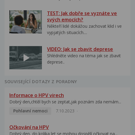
TEST: Jak dobře se vyznáte ve
svých emocích?
Někteří lidé dokážou zachovat klid i ve
vypjatých situacích....
VIDEO: Jak se zbavit deprese
Shlédněte video na téma jak se zbavit
deprese..
SOUVISEJÍCÍ DOTAZY Z PORADNY
Informace o HPV virech
Dobrý den,chtěl bych se zeptat,jak poznám zda nemám...
Pohlavní nemoci
7.10.2023
Očkování na HPV
Dobrý den, do kolika let se mohou dospělí očkovat na...