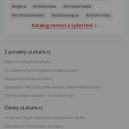
Angína
Antibiotika
Antidepresiva
Antihistaminika
Antikoncepce
Antivirotika
Katalog nemocí a vyšetření
Z poradny uLékaře.cz
Stále se zvětšující bradavka
Co znamená nehomogenní struktura jater?
Občasné píchnutí pod žebry
Dyspepsie: Větry i při malé námaze, nepravidelná stolice
Zelený povlak na jazyku - co to může být?
Články uLékaře.cz
13 situací, kdy je nutné volat záchrannou službu
Stáhněte si: První pomoc do kapsy