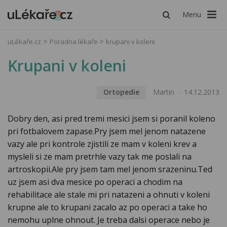
Menu
uLékaře.cz
Poradna lékaře
krupani v koleni
Krupani v koleni
Ortopedie
Martin
14.12.2013
Dobry den, asi pred tremi mesici jsem si poranil koleno
pri fotbalovem zapase.Pry jsem mel jenom natazene
vazy ale pri kontrole zjistili ze mam v koleni krev a
mysleli si ze mam pretrhle vazy tak me poslali na
artroskopii.Ale pry jsem tam mel jenom srazeninu.Ted
uz jsem asi dva mesice po operaci a chodim na
rehabilitace ale stale mi pri natazeni a ohnuti v koleni
krupne ale to krupani zacalo az po operaci a take ho
nemohu uplne ohnout. Je treba dalsi operace nebo je