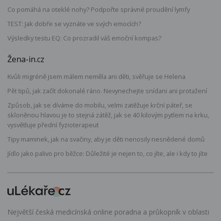
Co pomáhá na oteklé nohy? Podpořte správné proudění lymfy
TEST: Jak dobře se vyznáte ve svých emocích?
Výsledky testu EQ: Co prozradil váš emoční kompas?
Žena-in.cz
Kvůli migréně jsem málem neměla ani děti, svěřuje se Helena
Pět tipů, jak začít dokonalé ráno. Nevynechejte snídani ani protažení
Způsob, jak se díváme do mobilu, velmi zatěžuje krční páteř, se
skloněnou hlavou je to stejná zátěž, jak se 40 kilovým pytlem na krku,
vysvětluje přední fyzioterapeut
Tipy maminek, jak na svačiny, aby je děti nenosily nesnědené domů
Jídlo jako palivo pro běžce: Důležité je nejen to, co jíte, ale i kdy to jíte
Největší česká medicínská online poradna a průkopník v oblasti