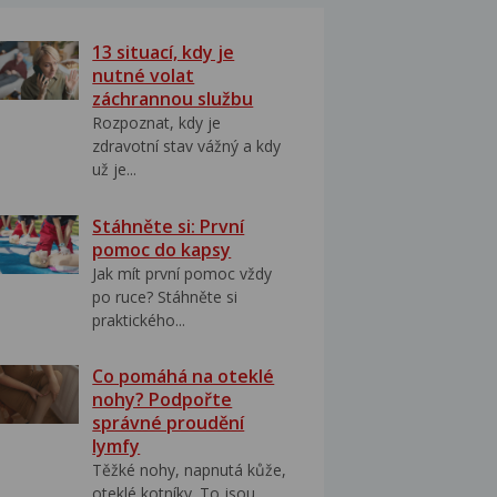
13 situací, kdy je
nutné volat
záchrannou službu
Rozpoznat, kdy je
zdravotní stav vážný a kdy
už je...
Stáhněte si: První
pomoc do kapsy
Jak mít první pomoc vždy
po ruce? Stáhněte si
praktického...
Co pomáhá na oteklé
nohy? Podpořte
správné proudění
lymfy
Těžké nohy, napnutá kůže,
oteklé kotníky. To jsou