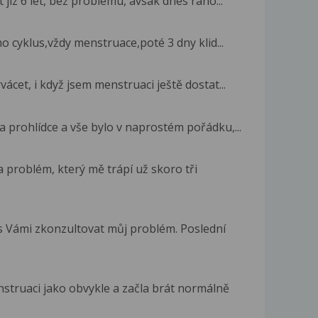
 jiz 6 let, bez problemu, avsak dnes rano...
o cyklus,vždy menstruace,poté 3 dny klid...
ácet, i když jsem menstruaci ještě dostat...
a prohlídce a vše bylo v naprostém pořádku,...
a problém, který mě trápí už skoro tři
s Vámi zkonzultovat můj problém. Poslední
truaci jako obvykle a začla brát normálně