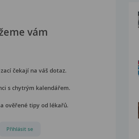
žeme vám
izací čekají na váš dotaz.
nci s chytrým kalendářem.
a ověřené tipy od lékařů.
Přihlásit se