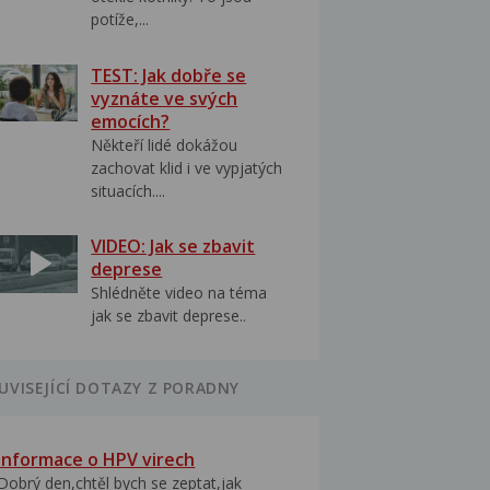
potíže,...
TEST: Jak dobře se
vyznáte ve svých
emocích?
Někteří lidé dokážou
zachovat klid i ve vypjatých
situacích....
VIDEO: Jak se zbavit
deprese
Shlédněte video na téma
jak se zbavit deprese..
UVISEJÍCÍ DOTAZY Z PORADNY
Informace o HPV virech
Dobrý den,chtěl bych se zeptat,jak