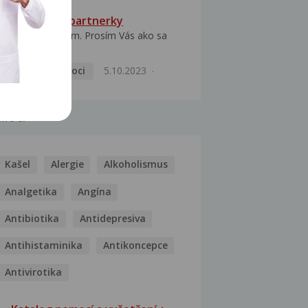
HPV typ 52 u partnerky
Dobrý deň prajem. Prosím Vás ako sa
dá vyliečiť vírus...
Pohlavní nemoci
5.10.2023
MOCI
Kašel
Alergie
Alkoholismus
Analgetika
Angína
Antibiotika
Antidepresiva
Antihistaminika
Antikoncepce
Antivirotika