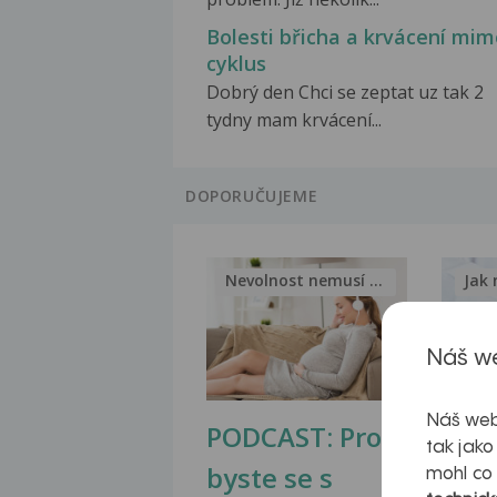
Bolesti břicha a krvácení mim
cyklus
Dobrý den Chci se zeptat uz tak 2
tydny mam krvácení...
DOPORUČUJEME
Nevolnost nemusí být nutnou...
Jak 
Náš we
Náš web
PODCAST: Proč
Ztu
tak jako
byste se s
jate
mohl co