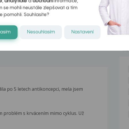
é
,
analytické
a
obchodní
informace,
azech
myastenie –
 se mohli neustále zlepšovat a tím
naděje pro ty,
e pomohli. Souhlasíte?
kteří ji...
lasím
Nesouhlasím
Nastavení
NE
ila po 5 letech antikoncepci, mela jsem
m problém s krvácením mimo cyklus. Už