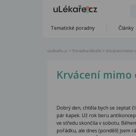
Tematické poradny
Články
uLékaře.cz
Poradna lékaře
Krvácení mimo c
Krvácení mimo 
Dobrý den, chtěla bych se zeptat č
pár kapek. Už rok beru antikoncep
ve středu skončila v sobotu. Během
pořádku, ale dnes (pondělí) jsem 