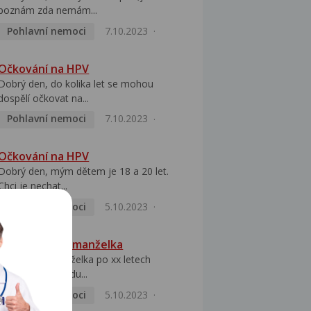
poznám zda nemám...
Pohlavní nemoci
7.10.2023
Očkování na HPV
Dobrý den, do kolika let se mohou
dospělí očkovat na...
Pohlavní nemoci
7.10.2023
Očkování na HPV
Dobrý den, mým dětem je 18 a 20 let.
Chci je nechat...
Pohlavní nemoci
5.10.2023
HPV pozitivní manželka
Dobrý den, manželka po xx letech
přivezla z Východu...
Pohlavní nemoci
5.10.2023