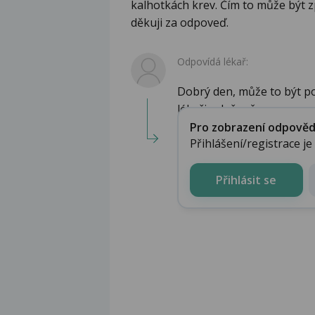
kalhotkách krev. Čím to může být 
děkuji za odpoveď.
Odpovídá lékař:
Dobrý den, může to být po 
lékaři vyloženě...
Pro zobrazení odpovědi 
Přihlášení/registrace j
Přihlásit se