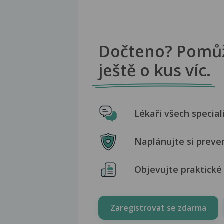
Dočteno? Pomů
ještě o kus víc.
Lékaři všech special
Naplánujte si preve
Objevujte praktické 
Zaregistrovat se zdarma