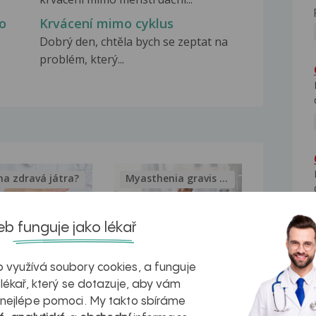
o
Krvácení mimo cyklus
Dobrý den, chtěla bych se zeptat na
problém, který...
na zdravá játra?
Myasthenia gravis – vše, co...
b funguje jako lékař
 využívá soubory cookies, a funguje
kovatění
Inovativní
 lékař, který se dotazuje, aby vám
r v datech a
léčba
 nejlépe pomoci. My takto sbíráme