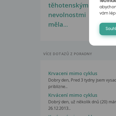
technick
těhotenskými
obr
abychom
nevolnostmi
vám lép
měla...
Souh
VÍCE DOTAZŮ Z PORADNY
Krvaceni mimo cyklus
Dobry den, Pred 3 tydny jsem vysad
priblizne...
Krvácení mimo cyklus
Dobrý den, už několik dnů (20) má
26.12.2013...