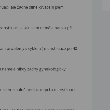
uaci, ale žádné silné krvácení jsem
menstruaci, a tak jsem neměla pauzu při
mám problémy s cyklem ( menstruace po 40-
em nemela nikdy zadny gynekologicky
.beru normálně antikoncepci a menstruaci