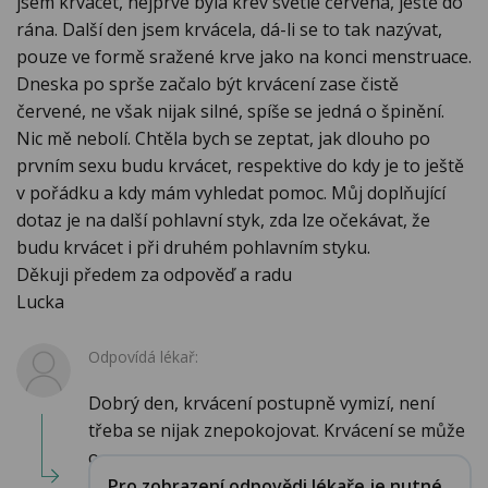
jsem krvácet, nejprve byla krev světle červená, ještě do
rána. Další den jsem krvácela, dá-li se to tak nazývat,
pouze ve formě sražené krve jako na konci menstruace.
Dneska po sprše začalo být krvácení zase čistě
červené, ne však nijak silné, spíše se jedná o špinění.
Nic mě nebolí. Chtěla bych se zeptat, jak dlouho po
prvním sexu budu krvácet, respektive do kdy je to ještě
v pořádku a kdy mám vyhledat pomoc. Můj doplňující
dotaz je na další pohlavní styk, zda lze očekávat, že
budu krvácet i při druhém pohlavním styku.
Děkuji předem za odpověď a radu
Lucka
Odpovídá lékař:
Dobrý den, krvácení postupně vymizí, není
třeba se nijak znepokojovat. Krvácení se může
o...
Pro zobrazení odpovědi lékaře je nutné