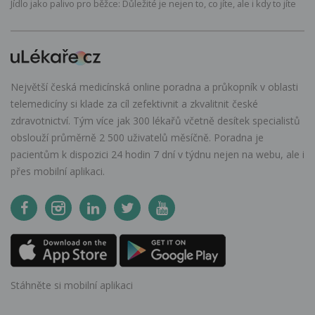
Jídlo jako palivo pro běžce: Důležité je nejen to, co jíte, ale i kdy to jíte
Největší česká medicínská online poradna a průkopník v oblasti
telemedicíny si klade za cíl zefektivnit a zkvalitnit české
zdravotnictví. Tým více jak 300 lékařů včetně desítek specialistů
obslouží průměrně 2 500 uživatelů měsíčně. Poradna je
pacientům k dispozici 24 hodin 7 dní v týdnu nejen na webu, ale i
přes mobilní aplikaci.
Stáhněte si mobilní aplikaci