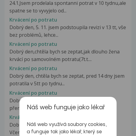
24.1.Jsem prodelala spontanni potrat v 10 tydnu,ale
spatne se to vyvyjelo od...
Krvácení po potratu
Dobrý den, 5. 11. jsem podstoupila revizi v 13 tt, vše
bez problémů, lehce...
Krvácení po potratu
Dobrý den,chtěla bych se zeptat,jak dlouho žena
krvácí po samovolném potratu(7t.t....
Krvácení po potratu
Dobrý den, chtěla bych se zeptat, pred 14 dny jsem
potratila v 5tt po tydnu...
Krvácení po potratu
Dobrý den, před 6ti dny jsem byla na umělém
Náš web funguje jako lékař
přerušení těhotenství v 6tt....
Krvácení po použití vibrátoru
Dobrý den. Myslím že mám asi vážný problém.
Náš web využívá soubory cookies,
Včera jsem poprvé v životě vyzkoušela...
a funguje tak jako lékař, který se