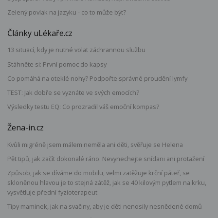
Zelený povlak na jazyku - co to může být?
Články uLékaře.cz
13 situací, kdy je nutné volat záchrannou službu
Stáhněte si: První pomoc do kapsy
Co pomáhá na oteklé nohy? Podpořte správné proudění lymfy
TEST: Jak dobře se vyznáte ve svých emocích?
Výsledky testu EQ: Co prozradil váš emoční kompas?
Žena-in.cz
Kvůli migréně jsem málem neměla ani děti, svěřuje se Helena
Pět tipů, jak začít dokonalé ráno. Nevynechejte snídani ani protažení
Způsob, jak se díváme do mobilu, velmi zatěžuje krční páteř, se
skloněnou hlavou je to stejná zátěž, jak se 40 kilovým pytlem na krku,
vysvětluje přední fyzioterapeut
Tipy maminek, jak na svačiny, aby je děti nenosily nesnědené domů