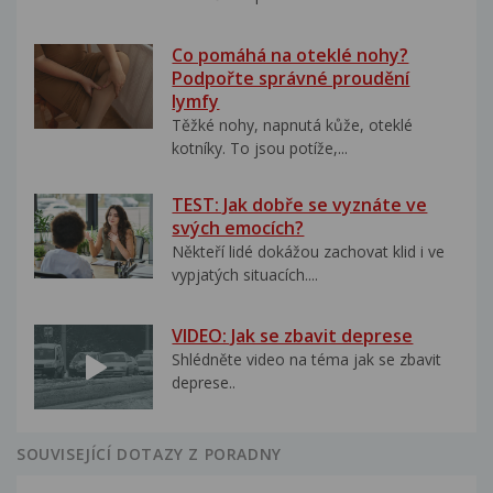
Co pomáhá na oteklé nohy?
Podpořte správné proudění
lymfy
Těžké nohy, napnutá kůže, oteklé
kotníky. To jsou potíže,...
TEST: Jak dobře se vyznáte ve
svých emocích?
Někteří lidé dokážou zachovat klid i ve
vypjatých situacích....
VIDEO: Jak se zbavit deprese
Shlédněte video na téma jak se zbavit
deprese..
SOUVISEJÍCÍ DOTAZY Z PORADNY