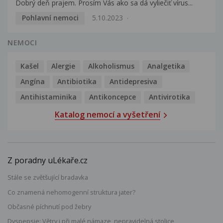
Dobrý deň prajem. Prosím Vás ako sa dá vyliečiť vírus...
Pohlavní nemoci
5.10.2023
NEMOCI
Kašel
Alergie
Alkoholismus
Analgetika
Angína
Antibiotika
Antidepresiva
Antihistaminika
Antikoncepce
Antivirotika
Katalog nemocí a vyšetření
Z poradny uLékaře.cz
Stále se zvětšující bradavka
Co znamená nehomogenní struktura jater?
Občasné píchnutí pod žebry
Dyspepsie: Větry i při malé námaze, nepravidelná stolice