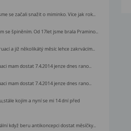
e se začali snažit o miminko. Více jak rok...
m se špiněním. Od 17let jsme brala Pramino...
cí a již několikátý měsíc lehce zakrvácím...
aci mam dostat 7.4.2014 jenze dnes rano...
aci mam dostat 7.4.2014 jenze dnes rano...
stále kojím a nyní se mi 14 dní před
mální když beru antikoncepci dostat měsíčky...