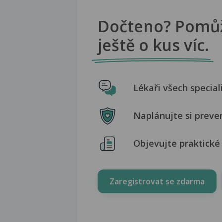
Dočteno? Pomů
ještě o kus víc.
Lékaři všech special
Naplánujte si preve
Objevujte praktické 
Zaregistrovat se zdarma