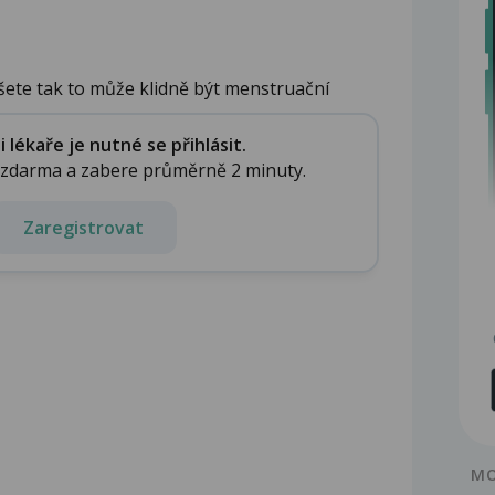
íšete tak to může klidně být menstruační
lékaře je nutné se přihlásit.
e zdarma a zabere průměrně 2 minuty.
Zaregistrovat
MO