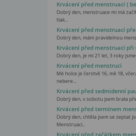
Krvácení před menstruací ( be
Dobrý den, menstruace mi má začít
tlak...
Krvácení před menstruací př
Dobrý den, mám pravidelnou menstru
Krvácení před menstruací při
Dobrý den, je mi 21 let, 3 roky jsme
Krvácení před menstrucí
Mé holce je čerstvě 16, mě 18, včer
nebere....
Krvácení před sedmidenní pa
Dobrý den, v sobotu jsem brala př
Krvácení před termínem mens
Dobrý den, chtěla jsem se zeptat j
Menstruaci...
Krvácení před začátkem men