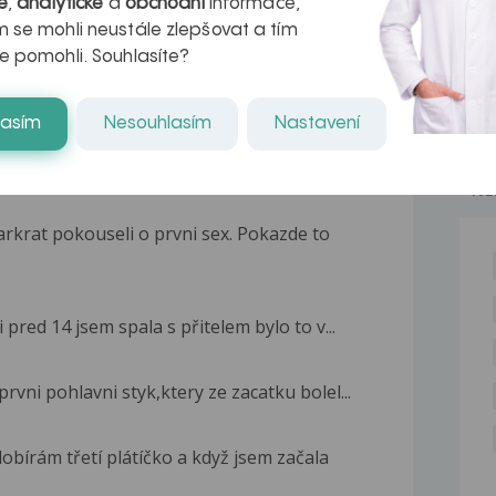
é
,
analytické
a
obchodní
informace,
 se mohli neustále zlepšovat a tím
e pomohli. Souhlasíte?
lasím
Nesouhlasím
Nastavení
NE
arkrat pokouseli o prvni sex. Pokazde to
pred 14 jsem spala s přitelem bylo to v...
rvni pohlavni styk,ktery ze zacatku bolel...
bírám třetí plátíčko a když jsem začala