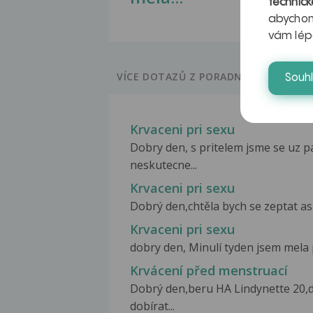
technick
abychom
vám lép
VÍCE DOTAZŮ Z PORADNY
Souh
Krvaceni pri sexu
Dobry den, s pritelem jsme se uz p
neskutecne...
Krvaceni pri sexu
Dobrý den,chtěla bych se zeptat asi 
Krvaceni pri sexu
dobry den, Minulí tyden jsem mela p
Krvácení před menstruací
Dobrý den,beru HA Lindynette 20,do
dobírat...