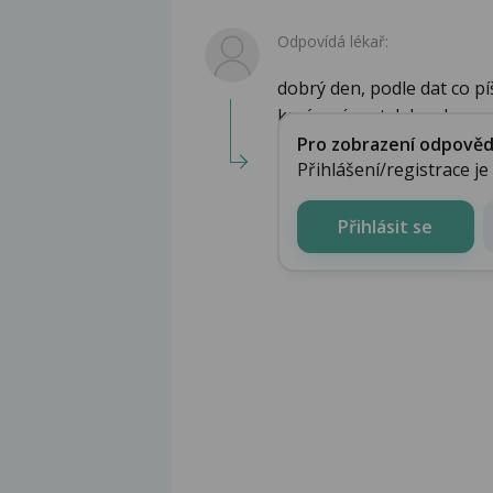
Odpovídá lékař:
dobrý den, podle dat co p
krvácení...a styk bez k...
Pro zobrazení odpovědi 
Přihlášení/registrace j
Přihlásit se