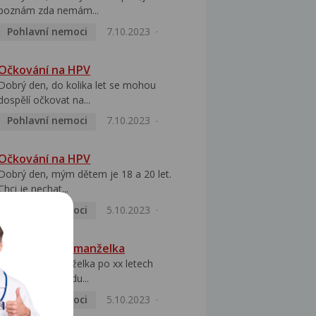
poznám zda nemám...
Pohlavní nemoci
7.10.2023
Očkování na HPV
Dobrý den, do kolika let se mohou
dospělí očkovat na...
Pohlavní nemoci
7.10.2023
Očkování na HPV
Dobrý den, mým dětem je 18 a 20 let.
Chci je nechat...
Pohlavní nemoci
5.10.2023
HPV pozitivní manželka
Dobrý den, manželka po xx letech
přivezla z Východu...
Pohlavní nemoci
5.10.2023