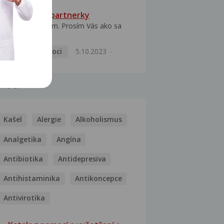
HPV typ 52 u partnerky
Dobrý deň prajem. Prosím Vás ako sa
dá vyliečiť vírus...
Pohlavní nemoci
5.10.2023
MOCI
Kašel
Alergie
Alkoholismus
Analgetika
Angína
Antibiotika
Antidepresiva
Antihistaminika
Antikoncepce
Antivirotika