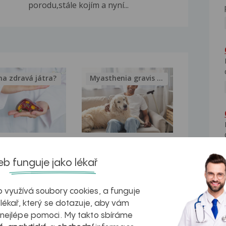
porodu,stále kojím a nyní...
na zdravá játra?
Myasthenia gravis – vše, co...
kovatění
Inovativní
b funguje jako lékař
r v datech a
léčba
azech
myastenie –
 využívá soubory cookies, a funguje
naděje pro ty,
 lékař, který se dotazuje, aby vám
 nejlépe pomoci. My takto sbíráme
kteří ji...