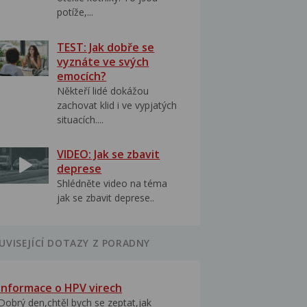
potíže,...
TEST: Jak dobře se
vyznáte ve svých
emocích?
Někteří lidé dokážou
zachovat klid i ve vypjatých
situacích....
VIDEO: Jak se zbavit
deprese
Shlédněte video na téma
jak se zbavit deprese..
UVISEJÍCÍ DOTAZY Z PORADNY
Informace o HPV virech
Dobrý den,chtěl bych se zeptat,jak