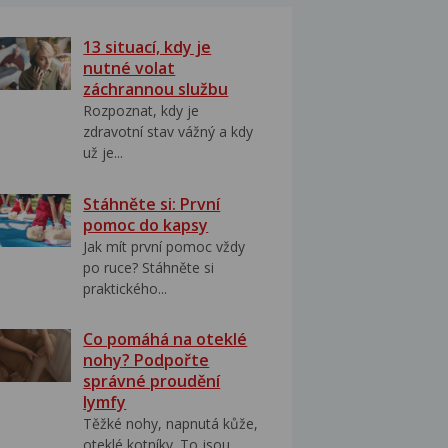
13 situací, kdy je
nutné volat
záchrannou službu
Rozpoznat, kdy je
zdravotní stav vážný a kdy
už je...
Stáhněte si: První
pomoc do kapsy
Jak mít první pomoc vždy
po ruce? Stáhněte si
praktického...
Co pomáhá na oteklé
nohy? Podpořte
správné proudění
lymfy
Těžké nohy, napnutá kůže,
oteklé kotníky. To jsou