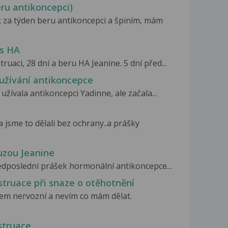
ru antikoncepci)
 za týden beru antikoncepci a špiním, mám
es HA
aci, 28 dní a beru HA Jeanine. 5 dní před...
 užívání antikoncepce
 užívala antikoncepci Yadinne, ale začala...
a jsme to dělali bez ochrany..a prášky
uzou Jeanine
edposlední prášek hormonální antikoncepce...
truace při snaze o otěhotnění
sem nervozní a nevím co mám dělat.
struace