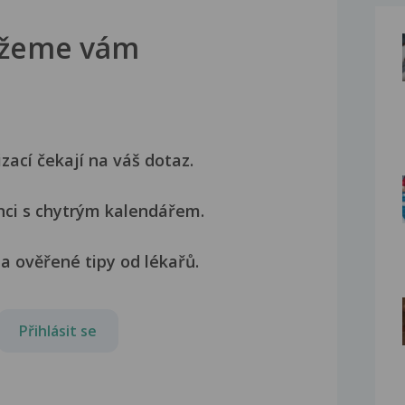
žeme vám
izací čekají na váš dotaz.
nci s chytrým kalendářem.
a ověřené tipy od lékařů.
Přihlásit se