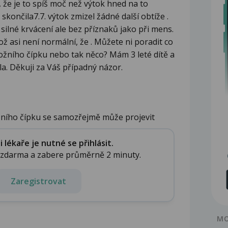
že je to spíš moč než výtok hned na to
končila7.7. výtok zmizel žádné další obtíže .
ilné krvácení ale bez příznaků jako při mens.
ož asi není normální, že . Můžete ni poradit co
ložního čípku nebo tak něco? Mám 3 leté dítě a
la. Děkuji za Váš případný názor.
žního čípku se samozřejmě může projevit
lékaře je nutné se přihlásit.
e zdarma a zabere průměrně 2 minuty.
Zaregistrovat
MO