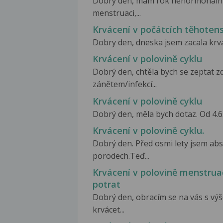
Dobrý den, mám rok nehormonální 
menstruaci,...
Krvácení v počátcích těhotens
Dobry den, dneska jsem zacala krvác
Krvácení v polovině cyklu
Dobrý den, chtěla bych se zeptat 
zánětem/infekcí...
Krvácení v polovině cyklu
Dobrý den, měla bych dotaz. Od 4.6
Krvácení v polovině cyklu.
Dobrý den. Před osmi lety jsem abs
porodech.Teď...
Krvácení v polovině menstruač
potrat
Dobrý den, obracím se na vás s v
krvácet...