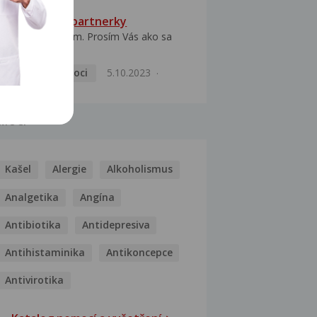
HPV typ 52 u partnerky
Dobrý deň prajem. Prosím Vás ako sa
dá vyliečiť vírus...
Pohlavní nemoci
5.10.2023
MOCI
Kašel
Alergie
Alkoholismus
Analgetika
Angína
Antibiotika
Antidepresiva
Antihistaminika
Antikoncepce
Antivirotika