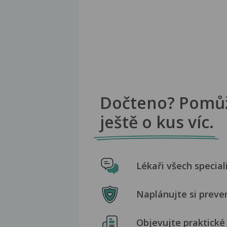
Dočteno? Pomů
ještě o kus víc.
Lékaři všech special
Naplánujte si preve
Objevujte praktické 