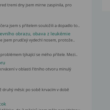
Pred tremi dny jsem mirne zaspinila, pro
ra jsem s přítelem souložili a dopadlo to...
revního obrazu, obava z leukémie
e jsem prudčeji vydechl nosem, protože...
problémem týkající se mého přítele. Mezi...
oru
vácení v oblasti řitního otvoru minulý
Již druhý měsíc po sobě krvacím v době
tok