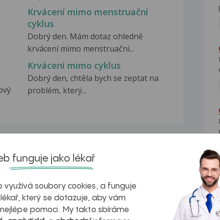
Krvácení mimo menstruační
cyklus
Dobrý den. Mám dotaz ohledně
krvácení mimo menstruační...
Krvácení mimo cyklus
Dobrý den, chtěla bych se zeptat na
ový
problém, který...
b funguje jako lékař
na zdravá játra?
Myasthenia gravis – vše, co...
 využívá soubory cookies, a funguje
 lékař, který se dotazuje, aby vám
 nejlépe pomoci. My takto sbíráme