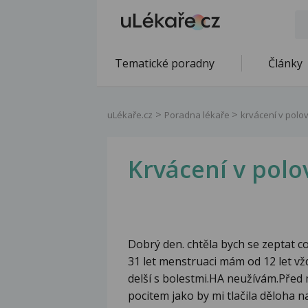
Tematické poradny
Články
uLékaře.cz
Poradna lékaře
krvácení v polov
Krvácení v polo
Dobrý den. chtěla bych se zeptat 
31 let menstruaci mám od 12 let vžd
delší s bolestmi.HA neužívám.Před 
pocitem jako by mi tlačila děloha 