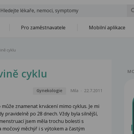
Pro zaměstnavatele
Mobilní aplikace
ině cyklu
vině cyklu
MO
Gynekologie
Mila
22.7.2011
co může znamenat krvácení mimo cyklus. Je mi
y pravidelně po 28 dnech. Vždy byla silnější,
menstruací jsem měla trochu bolesti s
na močový měchýř i s výtokem a častým