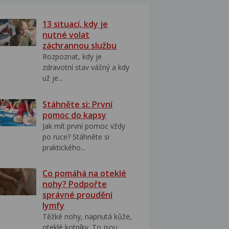
13 situací, kdy je
nutné volat
záchrannou službu
Rozpoznat, kdy je
zdravotní stav vážný a kdy
už je...
Stáhněte si: První
pomoc do kapsy
Jak mít první pomoc vždy
po ruce? Stáhněte si
praktického...
Co pomáhá na oteklé
nohy? Podpořte
správné proudění
lymfy
Těžké nohy, napnutá kůže,
oteklé kotníky. To jsou