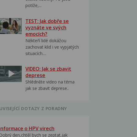
potíže,...
TEST: Jak dobře se
vyznáte ve svých
emocích?
Někteří lidé dokážou
zachovat klid i ve vypjatých
situacích....
VIDEO: Jak se zbavit
deprese
Shlédněte video na téma
jak se zbavit deprese..
UVISEJÍCÍ DOTAZY Z PORADNY
Informace o HPV virech
Dobrý den,chtěl bych se zeptat,jak