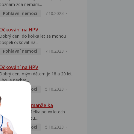
poznám zda nemám...
Pohlavní nemoci
7.10.2023
Očkování na HPV
Dobrý den, do kolika let se mohou
dospělí očkovat na...
Pohlavní nemoci
7.10.2023
Očkování na HPV
Dobrý den, mým dětem je 18 a 20 let.
Chci je nechat...
Pohlavní nemoci
5.10.2023
HPV pozitivní manželka
Dobrý den, manželka po xx letech
přivezla z Východu...
Pohlavní nemoci
5.10.2023