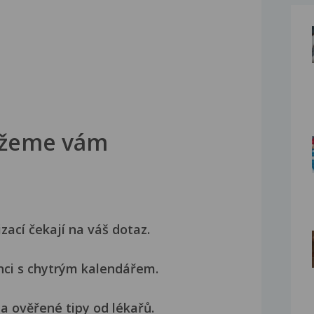
žeme vám
izací čekají na váš dotaz.
nci s chytrým kalendářem.
a ověřené tipy od lékařů.