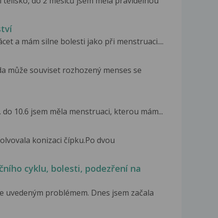
tělísko, do 2 měsíců jsem měla pravidelnou
tví
et a mám silne bolesti jako při menstruaci....
zda může souviset rozhozený menses se
. do 10.6 jsem měla menstruaci, kterou mám...
olvovala konizaci čípku.Po dvou
ního cyklu, bolesti, podezření na
ýše uvedeným problémem. Dnes jsem začala