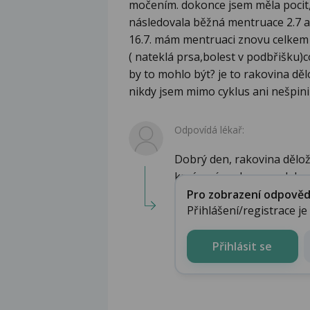
močením. dokonce jsem měla pocit, 
následovala běžná mentruace 2.7 a s
16.7. mám mentruaci znovu celkem s
( nateklá prsa,bolest v podbřišku)c
by to mohlo být? je to rakovina dě
nikdy jsem mimo cyklus ani nešpini
Odpovídá lékař:
Dobrý den, rakovina dělo
krvácením, ale nemyslela...
Pro zobrazení odpovědi 
Přihlášení/registrace j
Přihlásit se