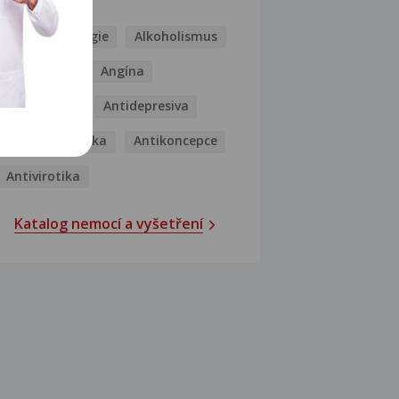
Kašel
Alergie
Alkoholismus
Analgetika
Angína
Antibiotika
Antidepresiva
Antihistaminika
Antikoncepce
Antivirotika
Katalog nemocí a vyšetření