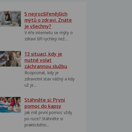
5 nejrozšířenějších
mýtů o zdraví. Znáte
je všechny?
V éře internetu se mýty o
zdraví šíří rychleji než...
13 situací, kdy je
nutné volat
záchrannou službu
Rozpoznat, kdy je
zdravotní stav vážný a kdy
už je...
Stáhněte si: První
pomoc do kapsy
Jak mít první pomoc vždy
po ruce? Stáhněte si
praktického...