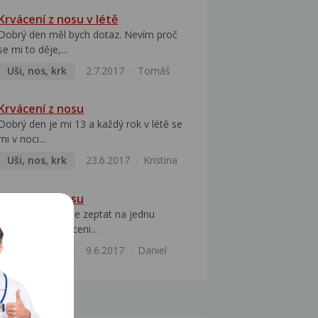
Krvácení z nosu v létě
Dobrý den měl bych dotaz. Nevím proč
se mi to děje,...
Uši, nos, krk
2.7.2017
Tomáš
Krvácení z nosu
Dobrý den je mi 13 a každý rok v létě se
mi v noci...
Uši, nos, krk
23.6.2017
Kristina
Krvácení z nosu
Dobrý den chci se zeptat na jednu
informaci o krvaceni...
Uši, nos, krk
9.6.2017
Daniel
MOCI