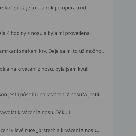
skořep už je to cca rok po operaci od
la 4 hodiny z nosu a byla mi provedena...
smrkani smrkam krv. Deje sa mi to už možno...
ěla na krvácení z nosu, byla jsem kvuli
n jestli působí i na krvácení z nosu?A jestli...
yvolat krvácení z nosu. Děkuji
ni v levé ruce _prstech a krvácení z nosu...