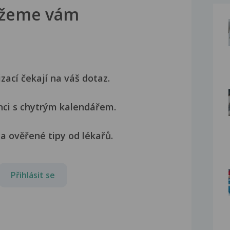
žeme vám
izací čekají na váš dotaz.
nci s chytrým kalendářem.
a ověřené tipy od lékařů.
Přihlásit se