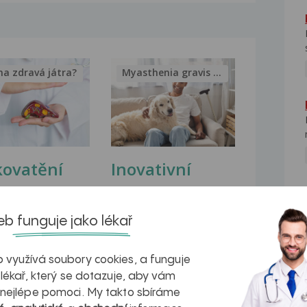
na zdravá játra?
Myasthenia gravis – vše, co...
kovatění
Inovativní
r v datech a
léčba
azech
myastenie –
b funguje jako lékař
naděje pro ty,
 využívá soubory cookies, a funguje
kteří ji...
 lékař, který se dotazuje, aby vám
NE
 nejlépe pomoci. My takto sbíráme