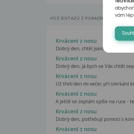
technick
abychom
vám lép
VÍCE DOTAZŮ Z PORADNY
Souh
Krvácení z nosu
Dobrý den, chtěl jsem se zeptat. Již 
Krvácení z nosu
Dobrý den, já bych se Vás chtěl zept
Krvácení z nosu
Už třetí den mi večer při smrkání kr
Krvácení z nosu
A ještě se zeptám spíše na ruce - ten
Krvácení z nosu
Dobrý den, potřebuji pomoci s konz
Krvácení z nosu