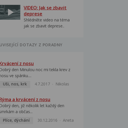
VIDEO: Jak se zbavit
deprese
Shlédněte video na téma
jak se zbavit deprese..
UVISEJÍCÍ DOTAZY Z PORADNY
Krvácení z nosu
Dobrý den Minulou noc mi tekla krev z
nosu ve spánku....
Uši, nos, krk
4.7.2017
Nikolas
Rýma a krvácení z nosu
Dobrý den, již několik let každý den
smrkám a občas...
Plíce, dýchání
30.12.2016
Aneta