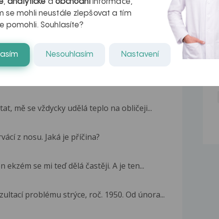
é
,
analytické
a
obchodní
informace,
 se mohli neustále zlepšovat a tím
e pomohli. Souhlasíte?
lasím
Nesouhlasím
Nastavení
asi 3 roky mě trápí krvácení z nosu. Přes...
at, mě se vždycky udělá teplo na obličeji...
vácí z nosu. Jaká je příčina?
 ekzém se mi teď dělá častěji. A je ten...
ultací problému strýce, roč. 1950. Od února...