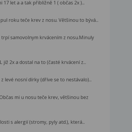
17 let a a tak přibližně 1 ( občas 2x )...
pul roku teče krev z nosu. Většinou to bývá...
 trpí samovolnym krvácením z nosu.Minuly
již 2x a dostal na to (časté krvácení z...
 levé nosní dírky (dříve se to nestávalo)...
Občas mi u nosu teče krev, většinou bez
ti s alergií (stromy, pyly atd.), která...