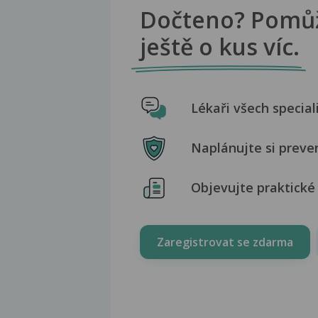
Dočteno? Pomů
ještě o kus víc.
Lékaři všech special
Naplánujte si preve
Objevujte praktické 
Zaregistrovat se zdarma