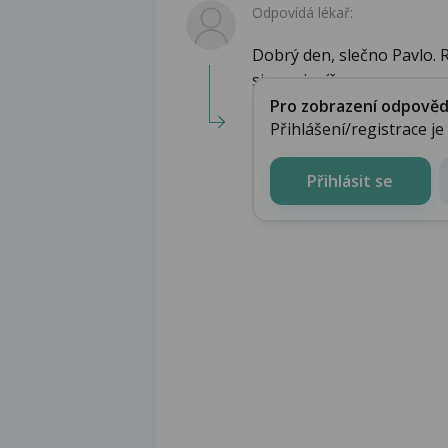
Odpovídá lékař:
Dobrý den, slečno Pavlo. Ra
sice nejspíše...
Pro zobrazení odpovědi 
Přihlášení/registrace j
Přihlásit se