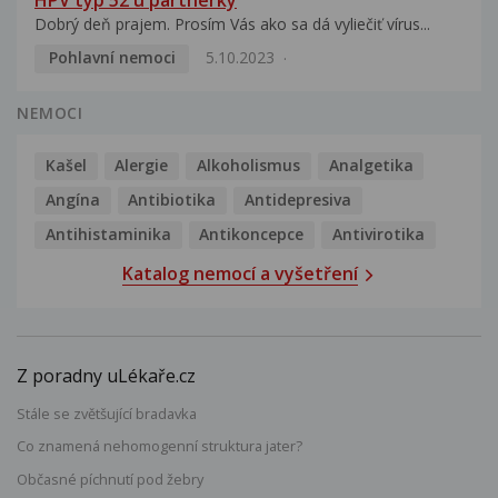
HPV typ 52 u partnerky
Dobrý deň prajem. Prosím Vás ako sa dá vyliečiť vírus...
Pohlavní nemoci
5.10.2023
NEMOCI
Kašel
Alergie
Alkoholismus
Analgetika
Angína
Antibiotika
Antidepresiva
Antihistaminika
Antikoncepce
Antivirotika
Katalog nemocí a vyšetření
Z poradny uLékaře.cz
Stále se zvětšující bradavka
Co znamená nehomogenní struktura jater?
Občasné píchnutí pod žebry