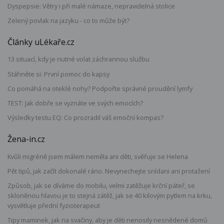
Dyspepsie: Větry i při malé námaze, nepravidelná stolice
Zelený povlak na jazyku - co to může být?
Články uLékaře.cz
13 situací, kdy je nutné volat záchrannou službu
Stáhněte si: První pomoc do kapsy
Co pomáhá na oteklé nohy? Podpořte správné proudění lymfy
TEST: Jak dobře se vyznáte ve svých emocích?
Výsledky testu EQ: Co prozradil váš emoční kompas?
Žena-in.cz
Kvůli migréně jsem málem neměla ani děti, svěřuje se Helena
Pět tipů, jak začít dokonalé ráno. Nevynechejte snídani ani protažení
Způsob, jak se díváme do mobilu, velmi zatěžuje krční páteř, se
skloněnou hlavou je to stejná zátěž, jak se 40 kilovým pytlem na krku,
vysvětluje přední fyzioterapeut
Tipy maminek, jak na svačiny, aby je děti nenosily nesnědené domů