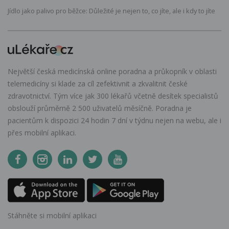
Jídlo jako palivo pro běžce: Důležité je nejen to, co jíte, ale i kdy to jíte
Největší česká medicínská online poradna a průkopník v oblasti
telemedicíny si klade za cíl zefektivnit a zkvalitnit české
zdravotnictví. Tým více jak 300 lékařů včetně desítek specialistů
obslouží průměrně 2 500 uživatelů měsíčně. Poradna je
pacientům k dispozici 24 hodin 7 dní v týdnu nejen na webu, ale i
přes mobilní aplikaci.
Stáhněte si mobilní aplikaci