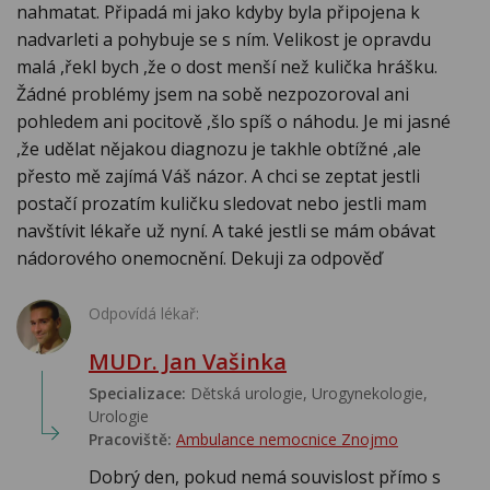
nahmatat. Připadá mi jako kdyby byla připojena k
nadvarleti a pohybuje se s ním. Velikost je opravdu
malá ,řekl bych ,že o dost menší než kulička hrášku.
Žádné problémy jsem na sobě nezpozoroval ani
pohledem ani pocitově ,šlo spíš o náhodu. Je mi jasné
,že udělat nějakou diagnozu je takhle obtížné ,ale
přesto mě zajímá Váš názor. A chci se zeptat jestli
postačí prozatím kuličku sledovat nebo jestli mam
navštívit lékaře už nyní. A také jestli se mám obávat
nádorového onemocnění. Dekuji za odpověď
Odpovídá lékař:
MUDr. Jan Vašinka
Specializace:
Dětská urologie, Urogynekologie,
Urologie‎
Pracoviště:
Ambulance nemocnice Znojmo
Dobrý den, pokud nemá souvislost přímo s