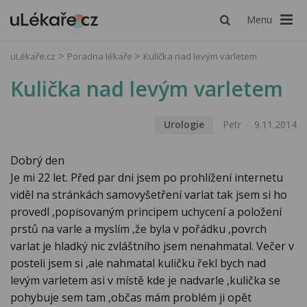
Menu
uLékaře.cz
Poradna lékaře
Kulička nad levým varletem
Kulička nad levým varletem
Urologie
Petr
9.11.2014
Dobrý den
Je mi 22 let. Před par dni jsem po prohlížení internetu
viděl na stránkách samovyšetření varlat tak jsem si ho
provedl ,popisovaným principem uchycení a položení
prstů na varle a myslím ,že byla v pořádku ,povrch
varlat je hladký nic zvláštního jsem nenahmatal. Večer v
posteli jsem si ,ale nahmatal kuličku řekl bych nad
levým varletem asi v místě kde je nadvarle ,kulička se
pohybuje sem tam ,občas mám problém ji opět