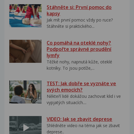
Stáhněte si: První pomoc do
kapsy
Jak mít první pomoc vždy po ruce?
Stáhněte si praktického...
Co pomáhá na oteklé nohy?
Podpořte správné proudění
lymfy
Těžké nohy, napnutá kůže, oteklé
kotníky. To jsou potíže,...
TEST: Jak dobře se vyznáte ve
svých emocích?
Někteří lidé dokážou zachovat klid i ve
vypjatých situacích....
VIDEO: Jak se zbavit deprese
Shlédněte video na téma jak se zbavit
deprese..