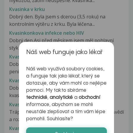
mykózou, zatím neúspěšně. Kvasinka...
Kvasinka v krku
Dobrý den. Byla jsem s dcerou (3,5 roku) na
kontrolním výtěru z krku. Byla léčena...
Kvasinkonkova infekce nebo HIV
Dobrý den,Asi před měsícem jsem měl pohlavní
styk (vaginalní a orální) s kamarádkou...
Náš web funguje jako lékař
Kvasinková balanitida
Dobrý den, po delším pohlavním styku se mi na
Náš web využívá soubory cookies,
penisu objevili červené tečky,...
a funguje tak jako lékař, který se
Kvasinková balanitida
dotazuje, aby vám mohl co nejlépe
Dobrý den, na začátku roku jsem onemocněl
pomoci. My takto sbíráme
kvasinkovou infekcí, která se projevila...
technické
,
analytické
a
obchodní
Kvasinková dermatitida pyje
informace, abychom se mohli
Trápí mě červené fleky na předkošce šíleně to svědí
neustále zlepšovat a tím vám lépe
a rozlejzá se to prosím...
pomohli. Souhlasíte?
Kvasinková dermatitida pyje