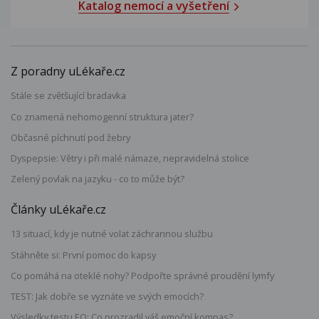
Katalog nemocí a vyšetření
Z poradny uLékaře.cz
Stále se zvětšující bradavka
Co znamená nehomogenní struktura jater?
Občasné píchnutí pod žebry
Dyspepsie: Větry i při malé námaze, nepravidelná stolice
Zelený povlak na jazyku - co to může být?
Články uLékaře.cz
13 situací, kdy je nutné volat záchrannou službu
Stáhněte si: První pomoc do kapsy
Co pomáhá na oteklé nohy? Podpořte správné proudění lymfy
TEST: Jak dobře se vyznáte ve svých emocích?
Výsledky testu EQ: Co prozradil váš emoční kompas?