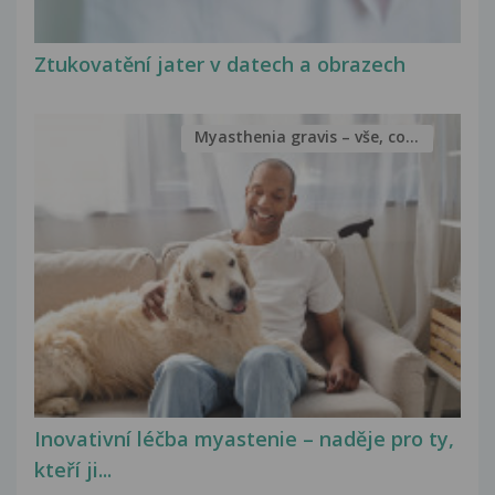
Ztukovatění jater v datech a obrazech
Myasthenia gravis – vše, co...
Inovativní léčba myastenie – naděje pro ty,
kteří ji...