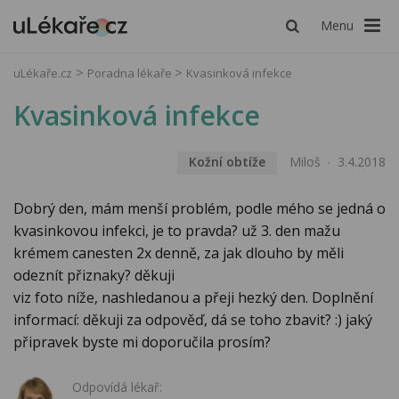
Menu
uLékaře.cz
Poradna lékaře
Kvasinková infekce
Kvasinková infekce
Kožní obtíže
Miloš
3.4.2018
Dobrý den, mám menší problém, podle mého se jedná o
kvasinkovou infekci, je to pravda? už 3. den mažu
krémem canesten 2x denně, za jak dlouho by měli
odeznít přiznaky? děkuji
viz foto níže, nashledanou a přeji hezký den. Doplnění
informací: děkuji za odpověď, dá se toho zbavit? :) jaký
připravek byste mi doporučila prosím?
Odpovídá lékař: