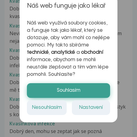
Kvasinková infekce
Náš web funguje jako lékař
Dobrý den, zhruba před týdnem jsem měla
kvasinkovou infekci. Nepožívala jsem...
Náš web využívá soubory cookies,
Kvasinková infekce
a funguje tak jako lékař, který se
Nevim k jakemu lekari si zajit vysetrit zda nemam
dotazuje, aby vám mohl co nejlépe
nejakou kvasinkovou nemoc,manzelku...
pomoci. My takto sbíráme
Kvasinková infekce
technické
,
analytické
a
obchodní
Dobrý den syn (8let)někde chytil kvasinkovou
informace, abychom se mohli
infekci.Má jí na zadku (mezi půlkama)byli...
neustále zlepšovat a tím vám lépe
Kvasinková infekce
pomohli. Souhlasíte?
Dobrý den, je mi 20 let a již od počátku července
mě trápí kvasinková infekce....
Souhlasím
Kvasinková infekce
Dobrý den, před dvěma dny jsem měl pohlavní styk
Nesouhlasím
Nastavení
s kondomem, který praskl a...
Kvasinková infekce
Dobrý den, mohu se zeptat jak se pozná