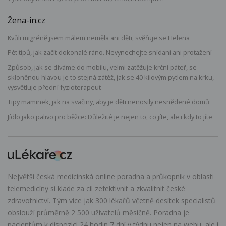
Žena-in.cz
Kvůli migréně jsem málem neměla ani děti, svěřuje se Helena
Pět tipů, jak začít dokonalé ráno. Nevynechejte snídani ani protažení
Způsob, jak se díváme do mobilu, velmi zatěžuje krční páteř, se
skloněnou hlavou je to stejná zátěž, jak se 40 kilovým pytlem na krku,
vysvětluje přední fyzioterapeut
Tipy maminek, jak na svačiny, aby je děti nenosily nesnědené domů
Jídlo jako palivo pro běžce: Důležité je nejen to, co jíte, ale i kdy to jíte
Největší česká medicínská online poradna a průkopník v oblasti
telemedicíny si klade za cíl zefektivnit a zkvalitnit české
zdravotnictví. Tým více jak 300 lékařů včetně desítek specialistů
obslouží průměrně 2 500 uživatelů měsíčně. Poradna je
pacientům k dispozici 24 hodin 7 dní v týdnu nejen na webu, ale i