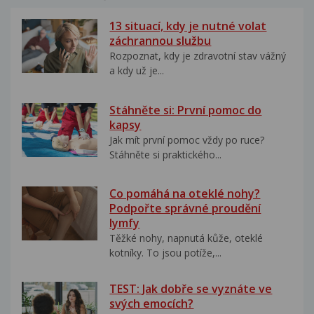
13 situací, kdy je nutné volat
záchrannou službu
Rozpoznat, kdy je zdravotní stav vážný
a kdy už je...
Stáhněte si: První pomoc do
kapsy
Jak mít první pomoc vždy po ruce?
Stáhněte si praktického...
Co pomáhá na oteklé nohy?
Podpořte správné proudění
lymfy
Těžké nohy, napnutá kůže, oteklé
kotníky. To jsou potíže,...
TEST: Jak dobře se vyznáte ve
svých emocích?