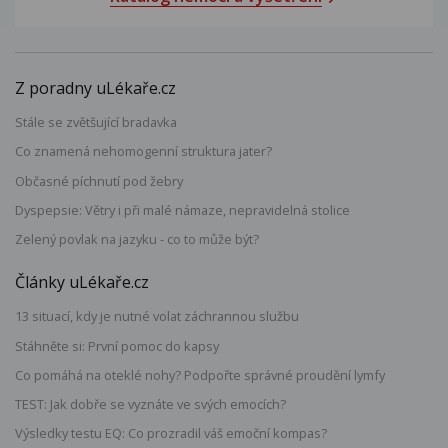
Z poradny uLékaře.cz
Stále se zvětšující bradavka
Co znamená nehomogenní struktura jater?
Občasné píchnutí pod žebry
Dyspepsie: Větry i při malé námaze, nepravidelná stolice
Zelený povlak na jazyku - co to může být?
Články uLékaře.cz
13 situací, kdy je nutné volat záchrannou službu
Stáhněte si: První pomoc do kapsy
Co pomáhá na oteklé nohy? Podpořte správné proudění lymfy
TEST: Jak dobře se vyznáte ve svých emocích?
Výsledky testu EQ: Co prozradil váš emoční kompas?