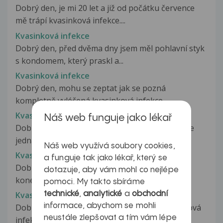
Dobrý den, je mi 20 let a již od počátku července
mě trápí kvasinková infekce....
Kvasinková infekce
Dobrý den, před dvěma dny jsem měl pohlavní styk
s kondomem, který praskl a...
Kvasinková infekce
Dobrý den, mohu se zeptat jak se pozná
kompletně vyléčená kvasinková infekce...
Kvasinková infekce
Náš web funguje jako lékař
Dobrý den, mám menší problém, podle mého se
jedná o kvasinkovou infekci, je...
Náš web využívá soubory cookies,
Kvasinková infekce
a funguje tak jako lékař, který se
Dobrý den, již nějakou dobu mě trápí svědění
dotazuje, aby vám mohl co nejlépe
konečníku. Budí mě to ze spaní....
pomoci. My takto sbíráme
technické
,
analytické
a
obchodní
Kvasinková infekce
informace, abychom se mohli
Dobrý den, je to již dlouho co mě trápí kvasinková
neustále zlepšovat a tím vám lépe
infekce vrací se pravidelně...