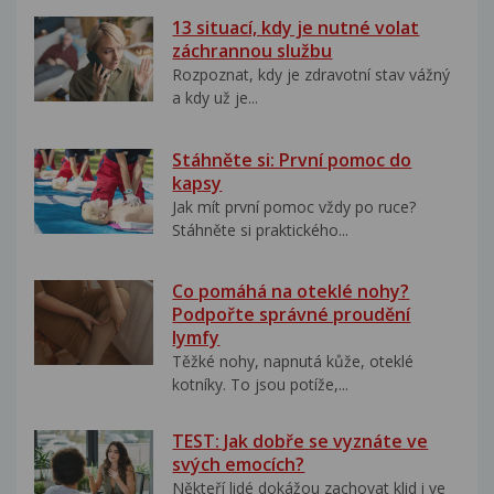
13 situací, kdy je nutné volat
záchrannou službu
Rozpoznat, kdy je zdravotní stav vážný
a kdy už je...
Stáhněte si: První pomoc do
kapsy
Jak mít první pomoc vždy po ruce?
Stáhněte si praktického...
Co pomáhá na oteklé nohy?
Podpořte správné proudění
lymfy
Těžké nohy, napnutá kůže, oteklé
kotníky. To jsou potíže,...
TEST: Jak dobře se vyznáte ve
svých emocích?
Někteří lidé dokážou zachovat klid i ve