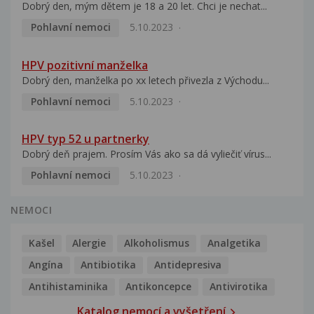
Dobrý den, mým dětem je 18 a 20 let. Chci je nechat...
Pohlavní nemoci
5.10.2023
HPV pozitivní manželka
Dobrý den, manželka po xx letech přivezla z Východu...
Pohlavní nemoci
5.10.2023
HPV typ 52 u partnerky
Dobrý deň prajem. Prosím Vás ako sa dá vyliečiť vírus...
Pohlavní nemoci
5.10.2023
NEMOCI
Kašel
Alergie
Alkoholismus
Analgetika
Angína
Antibiotika
Antidepresiva
Antihistaminika
Antikoncepce
Antivirotika
Katalog nemocí a vyšetření