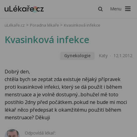
Menu
uLékaře.cz
Poradna lékaře
Kvasinková infekce
Kvasinková infekce
Gynekologie
Katy
12.1.2012
Dobrý den,
chtěla bych se zeptat zda existuje nějaký přípravek
proti kvasinkové infekci, který se dá použít i během
menstruace a je volně dostupný...bohužel mě toto
postihlo 2dny před počátkem..pokud ne bude mi moci
lékař něco předepsat k okamžitému použití během
menstruace? Děkuji
Odpovídá lékař: