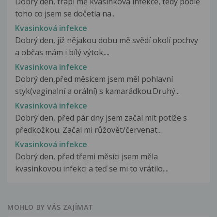
Dobrý den, trápí mě kvasinková infekce, tedy podle
toho co jsem se dočetla na...
Kvasinková infekce
Dobrý den, již nějakou dobu mě svědí okolí pochvy
a občas mám i bílý výtok,...
Kvasinkova infekce
Dobrý den,před měsícem jsem měl pohlavní
styk(vaginalní a orální) s kamarádkou.Druhý...
Kvasinková infekce
Dobrý den, před pár dny jsem začal mít potíže s
předkožkou. Začal mi růžovět/červenat...
Kvasinková infekce
Dobrý den, před třemi měsíci jsem měla
kvasinkovou infekci a teď se mi to vrátilo....
MOHLO BY VÁS ZAJÍMAT