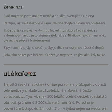
Žena-in.cz
Kvůli migréně jsem málem neměla ani děti, svěřuje se Helena
Pět tipů, jak začít dokonalé ráno. Nevynechejte snídani ani protažení
Způsob, jak se díváme do mobilu, velmi zatěžuje krční páteř, se
skloněnou hlavou je to stejná zátěž, jak se 40 kilovým pytlem na krku,
vysvětluje přední fyzioterapeut
Tipy maminek, jak na svačiny, aby je děti nenosily nesnědené domů
Jídlo jako palivo pro běžce: Důležité je nejen to, co jíte, ale i kdy to jíte
Největší česká medicínská online poradna a průkopník v oblasti
telemedicíny si klade za cíl zefektivnit a zkvalitnit české
zdravotnictví. Tým více jak 300 lékařů včetně desítek specialistů
obslouží průměrně 2 500 uživatelů měsíčně. Poradna je
pacientům k dispozici 24 hodin 7 dní v týdnu nejen na webu, ale i