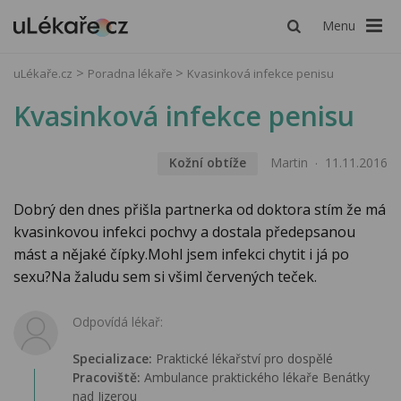
Menu
uLékaře.cz
Poradna lékaře
Kvasinková infekce penisu
Kvasinková infekce penisu
Kožní obtíže
Martin
11.11.2016
Dobrý den dnes přišla partnerka od doktora stím že má
kvasinkovou infekci pochvy a dostala předepsanou
mást a nějaké čípky.Mohl jsem infekci chytit i já po
sexu?Na žaludu sem si všiml červených teček.
Odpovídá lékař:
Specializace:
Praktické lékařství pro dospělé
Pracoviště:
Ambulance praktického lékaře Benátky
nad Jizerou