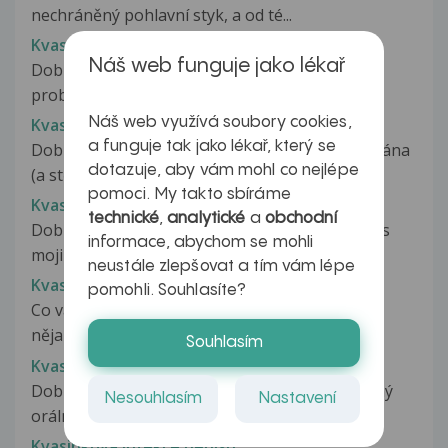
nechráněný pohlavní styk, a od té...
Kvasinková infekce penisu
Náš web funguje jako lékař
Dobrý den jsem ve Švýcarsku a mám takový
problém .Udělal se mi na žaludu bílí...
Náš web využívá soubory cookies,
Kvasinková infekce penisu
a funguje tak jako lékař, který se
Dobrý den, u mého partnera byla diagnostikována
dotazuje, aby vám mohl co nejlépe
(a stěry potvrzena) kvasinková...
pomoci. My takto sbíráme
Kvasinková infekce penisu
technické
,
analytické
a
obchodní
Dobrý den, mám už minimálně 2 roky problém s
informace, abychom se mohli
mojim penisem.(Přesněji okraj žaludu) Poprvé...
neustále zlepšovat a tím vám lépe
Kvasinková infekce penisu
pomohli. Souhlasíte?
Co vás trápí, jak dlouho problém trvá, berete
nějaké léky, proběhlo již nějaké...
Souhlasím
Kvasinková infekce penisu
Dobrý den. V sobotu večer jsem měl nechráněný
Nesouhlasím
Nastavení
orální sex a během pondělního...
Kvasinková infekce penisu