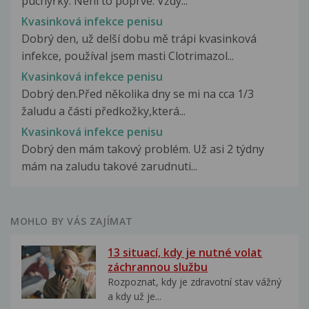
puchýřky. Není to poprvé. Vždy...
Kvasinková infekce penisu
Dobrý den, už delší dobu mě trápi kvasinková
infekce, používal jsem masti Clotrimazol...
Kvasinková infekce penisu
Dobrý den.Před několika dny se mi na cca 1/3
žaludu a části předkožky,která...
Kvasinková infekce penisu
Dobrý den mám takový problém. Už asi 2 týdny
mám na zaludu takové zarudnuti...
MOHLO BY VÁS ZAJÍMAT
13 situací, kdy je nutné volat
záchrannou službu
Rozpoznat, kdy je zdravotní stav vážný
a kdy už je...