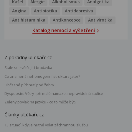
Kašel
Alergie
Alkoholismus
Analgetika
Angína
Antibiotika
Antidepresiva
Antihistaminika
Antikoncepce
Antivirotika
Katalog nemocí a vyšetření
Z poradny uLékaře.cz
Stále se zvětšující bradavka
Co znamená nehomogenní struktura jater?
Občasné píchnutí pod žebry
Dyspepsie: Větry i při malé námaze, nepravidelná stolice
Zelený povlak na jazyku - co to může být?
Články uLékaře.cz
13 situací, kdy je nutné volat záchrannou službu