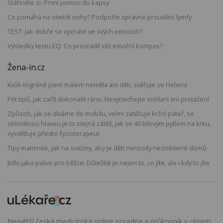
Stáhněte si: První pomoc do kapsy
Co pomáhá na oteklé nohy? Podpořte správné proudění lymfy
TEST: Jak dobře se vyznáte ve svých emocích?
Výsledky testu EQ: Co prozradil váš emoční kompas?
Žena-in.cz
Kvůli migréně jsem málem neměla ani děti, svěřuje se Helena
Pět tipů, jak začít dokonalé ráno. Nevynechejte snídani ani protažení
Způsob, jak se díváme do mobilu, velmi zatěžuje krční páteř, se
skloněnou hlavou je to stejná zátěž, jak se 40 kilovým pytlem na krku,
vysvětluje přední fyzioterapeut
Tipy maminek, jak na svačiny, aby je děti nenosily nesnědené domů
Jídlo jako palivo pro běžce: Důležité je nejen to, co jíte, ale i kdy to jíte
Největší česká medicínská online poradna a průkopník v oblasti