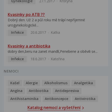
Gynekologie
27.1.2017
Kristýna
Kvasinky po ATB ??
Dobrý den. Už 2 a půl roku mě trápí nepříjemné
urogynekologické...
Infekce
20.6.2017
Katka
Kvasinky a antibiotika
dobry den,beru na zanet mandlí,Penebene a oběvili se...
Infekce
18.6.2017
Kateřina
NEMOCI
Kašel
Alergie
Alkoholismus
Analgetika
Angína
Antibiotika
Antidepresiva
Antihistaminika
Antikoncepce
Antivirotika
Katalog nemocí a vyšetření