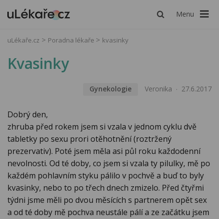
Menu
uLékaře.cz
Poradna lékaře
kvasinky
Kvasinky
Gynekologie
Veronika
27.6.2017
Dobrý den,
zhruba před rokem jsem si vzala v jednom cyklu dvě
tabletky po sexu prori otěhotnění (roztržený
prezervativ). Poté jsem měla asi půl roku každodenní
nevolnosti. Od té doby, co jsem si vzala ty pilulky, mě po
každém pohlavním styku pálilo v pochvě a buď to byly
kvasinky, nebo to po třech dnech zmizelo. Před čtyřmi
týdni jsme měli po dvou měsících s partnerem opět sex
a od té doby mě pochva neustále pálí a ze začátku jsem