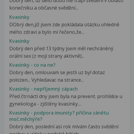
Dobrý den, už delší dobu mě trápí svědění v oblasti
konečníku a občasné svědění...
Kvasinky
DObrý den,již jsem zde pokládala otázku ohledně
mého zdraví a bylo mi řečeno,že...
Kvasinky
Dobrý den před 13 týdny jsem měl nechráněný
orální sex (z mojí strany aktivně)...
Kvasinky - co na ne?
Dobry den, omlouvam se jestli uz byl dotaz
polozen... Vyhledavac na strance...
Kvasinky - nepříjemný zápach
Před čtrnácti dny jsem byla na prevent. prohlídce u
gynekologa - zjištěny kvasinky....
Kvasinky - podpora imunity? příčina zánětu
moč.měchýře?
Dobrý den, poslední asi rok mívám často svědění