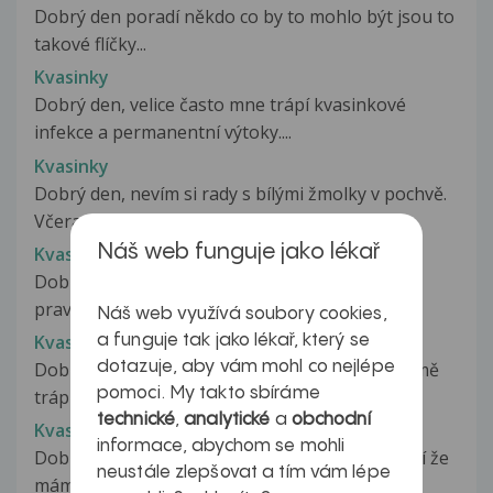
Dobrý den poradí někdo co by to mohlo být jsou to
takové flíčky...
Kvasinky
Dobrý den, velice často mne trápí kvasinkové
infekce a permanentní výtoky....
Kvasinky
Dobrý den, nevím si rady s bílými žmolky v pochvě.
Včera jsem byla na gynekologii...
Náš web funguje jako lékař
Kvasinky
Dobrý den již delší dobu mě trápí kvasinky je
pravda že muj zivotni styl tomu...
Náš web využívá soubory cookies,
Kvasinky
a funguje tak jako lékař, který se
dotazuje, aby vám mohl co nejlépe
Dobrý den, chtěla bych poprosit o radu: často mě
pomoci. My takto sbíráme
trápí gynekologické záněty,...
technické
,
analytické
a
obchodní
Kvasinky
informace, abychom se mohli
Dobrý den, je mi 13 let a mám takové podezření že
neustále zlepšovat a tím vám lépe
mám kvasinky je to možné ?...