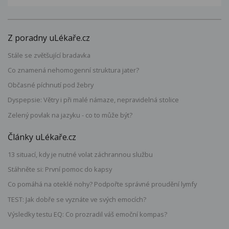
Z poradny uLékaře.cz
Stále se zvětšující bradavka
Co znamená nehomogenní struktura jater?
Občasné píchnutí pod žebry
Dyspepsie: Větry i při malé námaze, nepravidelná stolice
Zelený povlak na jazyku - co to může být?
Články uLékaře.cz
13 situací, kdy je nutné volat záchrannou službu
Stáhněte si: První pomoc do kapsy
Co pomáhá na oteklé nohy? Podpořte správné proudění lymfy
TEST: Jak dobře se vyznáte ve svých emocích?
Výsledky testu EQ: Co prozradil váš emoční kompas?