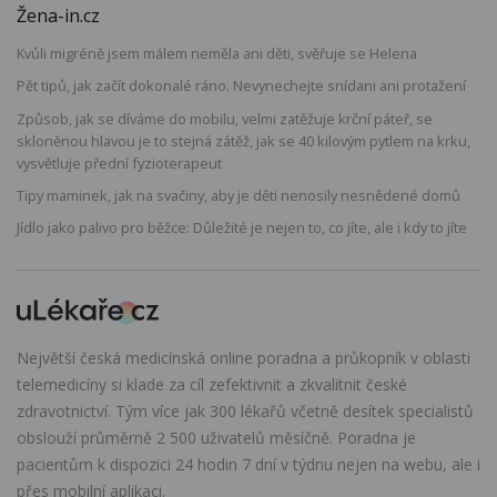
Žena-in.cz
Kvůli migréně jsem málem neměla ani děti, svěřuje se Helena
Pět tipů, jak začít dokonalé ráno. Nevynechejte snídani ani protažení
Způsob, jak se díváme do mobilu, velmi zatěžuje krční páteř, se
skloněnou hlavou je to stejná zátěž, jak se 40 kilovým pytlem na krku,
vysvětluje přední fyzioterapeut
Tipy maminek, jak na svačiny, aby je děti nenosily nesnědené domů
Jídlo jako palivo pro běžce: Důležité je nejen to, co jíte, ale i kdy to jíte
Největší česká medicínská online poradna a průkopník v oblasti
telemedicíny si klade za cíl zefektivnit a zkvalitnit české
zdravotnictví. Tým více jak 300 lékařů včetně desítek specialistů
obslouží průměrně 2 500 uživatelů měsíčně. Poradna je
pacientům k dispozici 24 hodin 7 dní v týdnu nejen na webu, ale i
přes mobilní aplikaci.