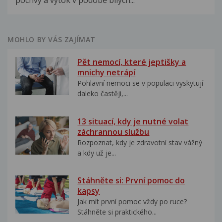
pochvy a výtok v podobě bílých...
MOHLO BY VÁS ZAJÍMAT
Pět nemocí, které jeptišky a
mnichy netrápí
Pohlavní nemoci se v populaci vyskytují
daleko častěji,...
13 situací, kdy je nutné volat
záchrannou službu
Rozpoznat, kdy je zdravotní stav vážný
a kdy už je...
Stáhněte si: První pomoc do
kapsy
Jak mít první pomoc vždy po ruce?
Stáhněte si praktického...