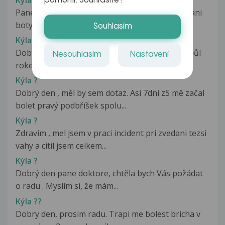
pomohli. Souhlasíte?
Pane doktore,už několikrát při ohnuti,zavazovani
boty,nebo když chci něco zvednout...
Souhlasím
Kýla - recidiva
Dobrý den, mám po operaci tříselné kýly před půl
Nesouhlasím
Nastavení
rokem v zahraničí. Byla použita...
Kýla ?
Dobrý den , měl by sem dotaz. Asi 7dni z5 mě začal
bolet pravý podbříšek spolu...
Kýla ?
Zdravim , mel jsem v praci incident pri zvedani tezsi
vahy a citil jsem celkem...
Kýla ?
Dobrý den pane doktore, chtěla bych Vás požádat
o radu . Myslím si, že mám...
Kýla ??
Dobry den, prosim radu. Trapi me bolest bricha v