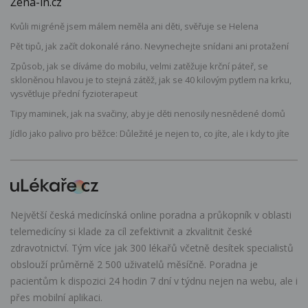
Žena-in.cz
Kvůli migréně jsem málem neměla ani děti, svěřuje se Helena
Pět tipů, jak začít dokonalé ráno. Nevynechejte snídani ani protažení
Způsob, jak se díváme do mobilu, velmi zatěžuje krční páteř, se
skloněnou hlavou je to stejná zátěž, jak se 40 kilovým pytlem na krku,
vysvětluje přední fyzioterapeut
Tipy maminek, jak na svačiny, aby je děti nenosily nesnědené domů
Jídlo jako palivo pro běžce: Důležité je nejen to, co jíte, ale i kdy to jíte
Největší česká medicínská online poradna a průkopník v oblasti
telemedicíny si klade za cíl zefektivnit a zkvalitnit české
zdravotnictví. Tým více jak 300 lékařů včetně desítek specialistů
obslouží průměrně 2 500 uživatelů měsíčně. Poradna je
pacientům k dispozici 24 hodin 7 dní v týdnu nejen na webu, ale i
přes mobilní aplikaci.