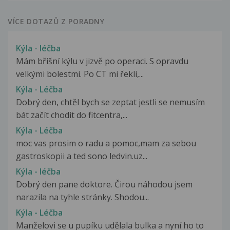
VÍCE DOTAZŮ Z PORADNY
Kýla - léčba
Mám břišní kýlu v jizvě po operaci. S opravdu
velkými bolestmi. Po CT mi řekli,...
Kýla - Léčba
Dobrý den, chtěl bych se zeptat jestli se nemusím
bát začít chodit do fitcentra,...
Kýla - Léčba
moc vas prosim o radu a pomoc,mam za sebou
gastroskopii a ted sono ledvin.uz...
Kýla - léčba
Dobrý den pane doktore. Čirou náhodou jsem
narazila na tyhle stránky. Shodou...
Kýla - Léčba
Manželovi se u pupíku udělala bulka a nyní ho to