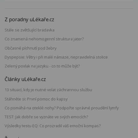
Z poradny uLékaře.cz
Stále se zvětšující bradavka
Co znamená nehomogenní struktura jater?
Občasné píchnutí pod žebry
Dyspepsie: Větry i při malé námaze, nepravidelná stolice
Zelený povlak na jazyku - co to může být?
Články uLékaře.cz
13 situací, kdy je nutné volat záchrannou službu
Stáhněte si: První pomoc do kapsy
Co pomáhá na oteklé nohy? Podpořte správné proudění lymfy
TEST: Jak dobře se vyznáte ve svých emocích?
Výsledky testu EQ: Co prozradil váš emoční kompas?