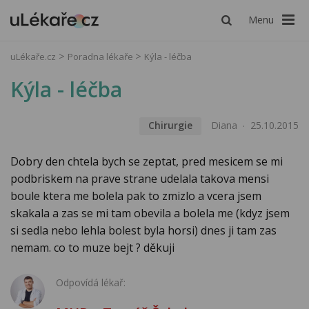
Menu
uLékaře.cz
Poradna lékaře
Kýla - léčba
Kýla - léčba
Chirurgie
Diana
25.10.2015
Dobry den chtela bych se zeptat, pred mesicem se mi
podbriskem na prave strane udelala takova mensi
boule ktera me bolela pak to zmizlo a vcera jsem
skakala a zas se mi tam obevila a bolela me (kdyz jsem
si sedla nebo lehla bolest byla horsi) dnes ji tam zas
nemam. co to muze bejt ? děkuji
Odpovídá lékař: