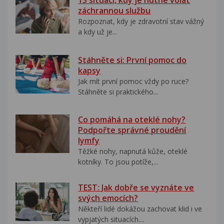
13 situací, kdy je nutné volat
záchrannou službu
Rozpoznat, kdy je zdravotní stav vážný
a kdy už je...
Stáhněte si: První pomoc do
kapsy
Jak mít první pomoc vždy po ruce?
Stáhněte si praktického...
Co pomáhá na oteklé nohy?
Podpořte správné proudění
lymfy
Těžké nohy, napnutá kůže, oteklé
kotníky. To jsou potíže,...
TEST: Jak dobře se vyznáte ve
svých emocích?
Někteří lidé dokážou zachovat klid i ve
vypjatých situacích....