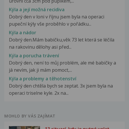
urovni cca 3cm pod pupikem,...
Kýla a její možná recidiva
Dobrý den v loni v říjnu jsem byla na operaci
pupeční kýly vše proběhlo v pořádku...
Kýla a nádor
Dobrý den.Mám babičku,věk 73 let která se léčila
na rakovinu dělohy asi před...
Kýla a porucha trávení
Dobrý den, není to můj problém, ale mé babičky a
já nevím, jak ji mám pomoct,...
Kýla a problemy a těhotenství
Dobrý den chtěla bych se zeptat. 3x jsem byla na
operaci triselne kyle. 2x na...
MOHLO BY VÁS ZAJÍMAT