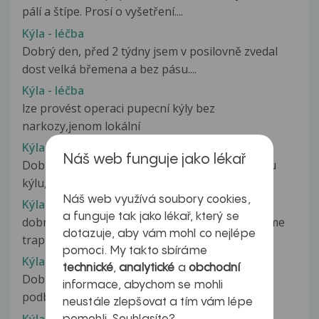
pálí a štípe. Prosí o vyšetření....
Kýla - léčba
Dobrý den, před 2 týdny jsem v posilovně zvedal
dost velká břemena a bez pásu....
Kýla - léčba
lze provést operaci pupecní kýly bez
narkozy,jenom lokální
Kýla - léčba
Náš web funguje jako lékař
Dobrý den, je mi 75let a dva roky mám tříselnou
kýlu, která mi nedělala potíže....
Náš web využívá soubory cookies,
Kýla - léčba
a funguje tak jako lékař, který se
dobry den mam takovy problem uz delsi dobu me
dotazuje, aby vám mohl co nejlépe
trapi tupa bolest nad pupkem v...
pomoci. My takto sbíráme
Kýla - léčba
technické
,
analytické
a
obchodní
Dobrý den Prosím o pomoc. Bolí mě v pravém
informace, abychom se mohli
podbřišku. Několikrát mi rozháněli...
neustále zlepšovat a tím vám lépe
Kýla - léčba