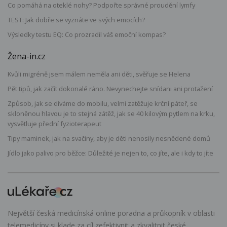
Co pomáhá na oteklé nohy? Podpořte správné proudění lymfy
TEST: Jak dobře se vyznáte ve svých emocích?
Výsledky testu EQ: Co prozradil váš emoční kompas?
Žena-in.cz
Kvůli migréně jsem málem neměla ani děti, svěřuje se Helena
Pět tipů, jak začít dokonalé ráno. Nevynechejte snídani ani protažení
Způsob, jak se díváme do mobilu, velmi zatěžuje krční páteř, se
skloněnou hlavou je to stejná zátěž, jak se 40 kilovým pytlem na krku,
vysvětluje přední fyzioterapeut
Tipy maminek, jak na svačiny, aby je děti nenosily nesnědené domů
Jídlo jako palivo pro běžce: Důležité je nejen to, co jíte, ale i kdy to jíte
Největší česká medicínská online poradna a průkopník v oblasti
telemedicíny si klade za cíl zefektivnit a zkvalitnit české