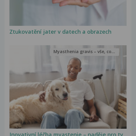
Ztukovatění jater v datech a obrazech
Myasthenia gravis – vše, co...
Inovativní léčba myastenie – naděje pro ty,