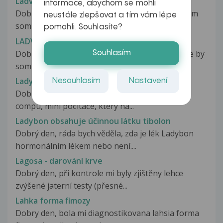
Ladviny
informace, abychom se mohli
Dobry den,chcela by som sa spytat,pred týzdnom
neustále zlepšovat a tím vám lépe
som bola u Dr stym ze ma boli...
pomohli. Souhlasíte?
LADVINY
Dobrý deň dakujem vam znovu za odpoved este by
Souhlasím
som vas chcela poprosit o vysvetlenie...
Lady Comp
Nesouhlasím
Nastavení
Dobrý den, jaký máte názor na používání Lady
compu, mini počítače, který na...
Ladybon obsahuje účinnou látku tibolon
Dobrý den, ráda bych věděla, zda je lék Ladybon
hormonálním lékem nebo není....
Lagosa - darování krve
Dobrý den, při kontrole mi byly zjištěny lehce
zvýšené jaterní testy (přesné...
Lahka forma fimozy
Dobry den, bola mi diagnostikovana lahsia forma