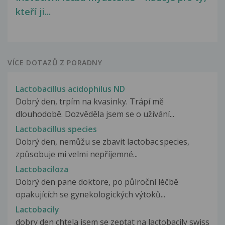
kteří ji...
VÍCE DOTAZŮ Z PORADNY
Lactobacillus acidophilus ND
Dobrý den, trpím na kvasinky. Trápí mě
dlouhodobě. Dozvěděla jsem se o užívání...
Lactobacillus species
Dobrý den, nemůžu se zbavit lactobac.species,
způsobuje mi velmi nepříjemné...
Lactobaciloza
Dobrý den pane doktore, po půlroční léčbě
opakujících se gynekologických výtoků...
Lactobacily
dobry den chtela jsem se zeptat na lactobacily swiss