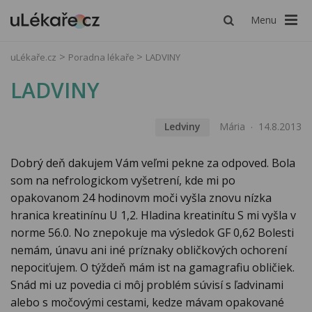
Menu
uLékaře.cz
Poradna lékaře
LADVINY
LADVINY
Ledviny
Mária
14.8.2013
Dobrý deň dakujem Vám veľmi pekne za odpoved. Bola
som na nefrologickom vyšetrení, kde mi po
opakovanom 24 hodinovm moči vyšla znovu nízka
hranica kreatinínu U 1,2. Hladina kreatinítu S mi vyšla v
norme 56.0. No znepokuje ma výsledok GF 0,62 Bolesti
nemám, únavu ani iné príznaky obličkových ochorení
nepociťujem. O týždeň mám ist na gamagrafiu obličiek.
Snád mi uz povedia ci môj problém súvisí s ľadvinami
alebo s močovými cestami, kedze mávam opakované