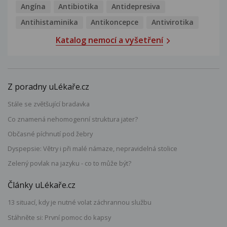
Angína
Antibiotika
Antidepresiva
Antihistaminika
Antikoncepce
Antivirotika
Katalog nemocí a vyšetření
Z poradny uLékaře.cz
Stále se zvětšující bradavka
Co znamená nehomogenní struktura jater?
Občasné píchnutí pod žebry
Dyspepsie: Větry i při malé námaze, nepravidelná stolice
Zelený povlak na jazyku - co to může být?
Články uLékaře.cz
13 situací, kdy je nutné volat záchrannou službu
Stáhněte si: První pomoc do kapsy