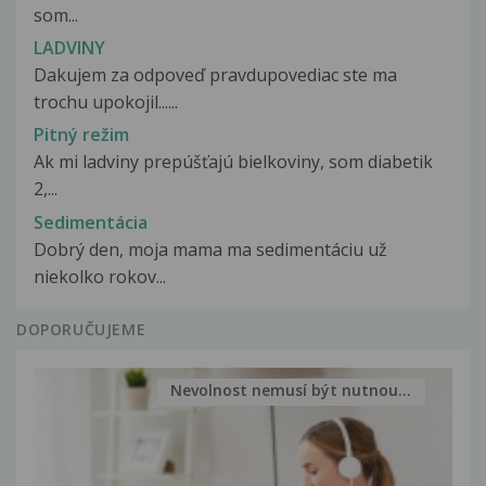
som...
LADVINY
Dakujem za odpoveď pravdupovediac ste ma
trochu upokojil......
Pitný režim
Ak mi ladviny prepúšťajú bielkoviny, som diabetik
2,...
Sedimentácia
Dobrý den, moja mama ma sedimentáciu už
niekolko rokov...
DOPORUČUJEME
Nevolnost nemusí být nutnou...