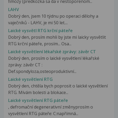
fimozy (predkozka sa da v nestoporenom...
LAHV
Dobrý den, jsem 10 týdnu po operaci dělohy a
vaječníků - LAHV, je mi 50 let....
Laické vysvětl RTG krční páteře
Dobrý den, prosím mohli by jste mi laicky vysvětlit
RTG krční páteře, prosím... Osa...
Laické vysvětlení lékařské zprávy: závěr CT
Dobrý den, prosím o laické vysvětlení lékařské
zprávy: závěr CT :
Def.spondyloza,osteoproduktivní...
Laické vysvětlení RTG
Dobrý den, chtěla bych poprosit o laické vysvětlení
RTG. Mívám bolesti a blokace...
Laické vysvětlení RTG páteře
, defromační degenerativní změnyprosím o
vysvětlení RTG páteře: C:napřímná...