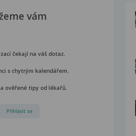
žeme vám
izací čekají na váš dotaz.
nci s chytrým kalendářem.
a ověřené tipy od lékařů.
Přihlásit se