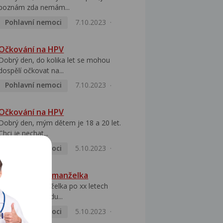
poznám zda nemám...
Pohlavní nemoci
7.10.2023
Očkování na HPV
Dobrý den, do kolika let se mohou
dospělí očkovat na...
Pohlavní nemoci
7.10.2023
Očkování na HPV
Dobrý den, mým dětem je 18 a 20 let.
Chci je nechat...
Pohlavní nemoci
5.10.2023
HPV pozitivní manželka
Dobrý den, manželka po xx letech
přivezla z Východu...
Pohlavní nemoci
5.10.2023