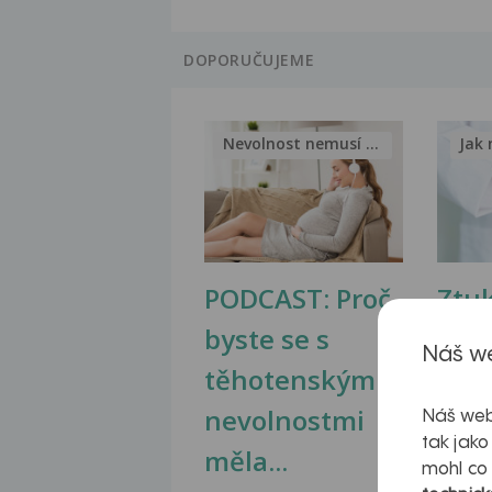
DOPORUČUJEME
Nevolnost nemusí být nutnou...
Jak 
PODCAST: Proč
Ztu
byste se s
jate
Náš we
těhotenskými
obr
nevolnostmi
Náš web
tak jako
měla...
mohl co