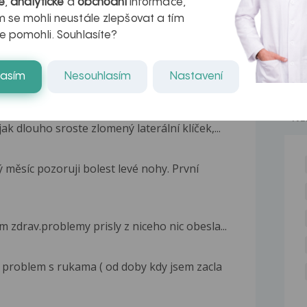
é
,
analytické
a
obchodní
informace,
 se mohli neustále zlepšovat a tím
e pomohli. Souhlasíte?
lasím
Nesouhlasím
Nastavení
NE
ak dlouho sroste zlomený laterální klíček,...
 měsíc pozoruji bolest levé nohy. První
im zdrav.problemy prisly z niceho nic obesla...
roblem s rukama ( od doby kdy jsem zacla