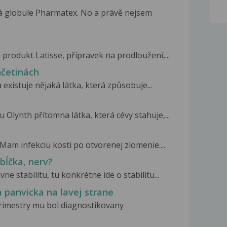
á globule Pharmatex. No a právě nejsem
produkt Latisse, přípravek na prodloužení,...
nčetinách
 existuje nějaká látka, která způsobuje...
u Olynth přítomna látka, která cévy stahuje,...
Mam infekciu kosti po otvorenej zlomenie....
bĺčka, nerv?
e stabilitu, tu konkrétne ide o stabilitu...
 panvicka na lavej strane
trimestry mu bol diagnostikovany