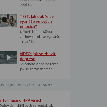
potíže,...
TEST: Jak dobře se
vyznáte ve svých
emocích?
Někteří lidé dokážou
zachovat klid i ve vypjatých
situacích....
VIDEO: Jak se zbavit
deprese
Shlédněte video na téma
jak se zbavit deprese..
UVISEJÍCÍ DOTAZY Z PORADNY
Informace o HPV virech
Dobrý den,chtěl bych se zeptat,jak