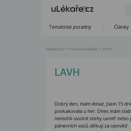
Tematické poradny
Články
uLékaře.cz
Poradna lékaře
LAVH
LAVH
Dobrý den, mám dotaz. Jsem 15 dní 
poskakovala u her. Dnes mám slabý
nemohli uvolnit stehy uvnitř nebo 
pánevních vazů..děkuji za opověď