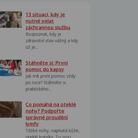
13 situací, kdy je
nutné volat
záchrannou službu
Rozpoznat, kdy je
zdravotní stav vážný a kdy
už je...
Stáhněte si: První
pomoc do kapsy
Jak mít první pomoc vždy
po ruce? Stáhněte si
praktického...
Co pomáhá na oteklé
nohy? Podpořte
správné proudění
lymfy
Těžké nohy, napnutá kůže,
oteklé kotníky. To jsou