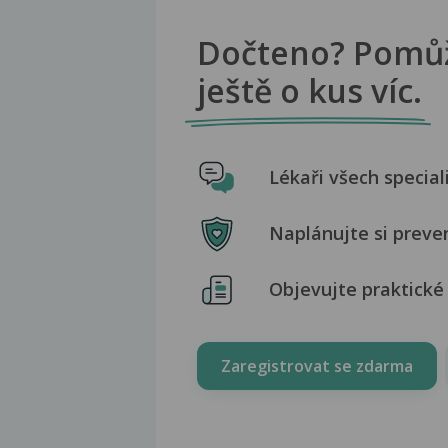
Dočteno? Pomů
ještě o kus víc.
Lékaři všech special
Naplánujte si preve
Objevujte praktické 
Zaregistrovat se zdarma