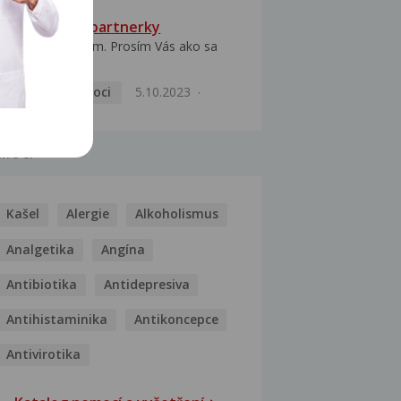
HPV typ 52 u partnerky
Dobrý deň prajem. Prosím Vás ako sa
dá vyliečiť vírus...
Pohlavní nemoci
5.10.2023
MOCI
Kašel
Alergie
Alkoholismus
Analgetika
Angína
Antibiotika
Antidepresiva
Antihistaminika
Antikoncepce
Antivirotika