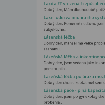
Laxita ?? vrozená či způsoben
Dobrý den, Mám dlouhodobě potíže s 
Laxní odezva imunitního sys
Dobrý den, Poměrně nedávno jsem n
subjektivně...
Lázeňská léčba
Dobrý den, manžel má velké problé
záznamu...
Lázeňská léčba a inkontinenc
Dobrý den, jsem vedena jako inkont
podstoupila...
Lázeňská léčba po úrazu moz
Dobry den chci se zeptat mel sem u
Lázeňská péče - plná kapacita
Dobrý den, jsem po gynekologické
proběhla...