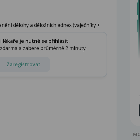
ranění dělohy a děložních adnex (vaječníky +
lékaře je nutné se přihlásit.
e zdarma a zabere průměrně 2 minuty.
Zaregistrovat
MO