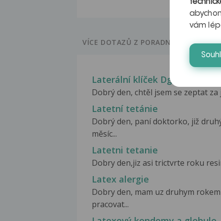
technick
abychom
vám lép
VÍCE DOTAZŮ Z PORADNY
Souh
Laterální klíček Dg.S4200
Dobrý den, chtěl jsem se zeptat za j
Latetní tetánie
Dobrý den, paní doktorko, již druhý
měsíc...
Latetni tetanie
Dobry den,jiz asi trictvrte roku res
Latex alergie
Dobry den, mam uz druhym rokem p
pracovat...
Latexový kondomy a globule