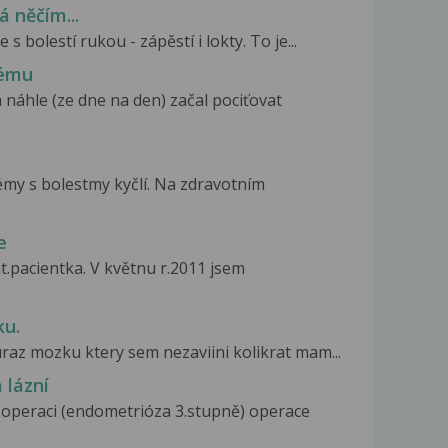
á něčím...
bolestí rukou - zápěstí i lokty. To je...
tému
áhle (ze dne na den) začal pociťovat
my s bolestmy kyčlí. Na zdravotním
e
.pacientka. V květnu r.2011 jsem
ku.
raz mozku ktery sem nezaviini kolikrat mam...
 lázní
 operaci (endometrióza 3.stupně) operace