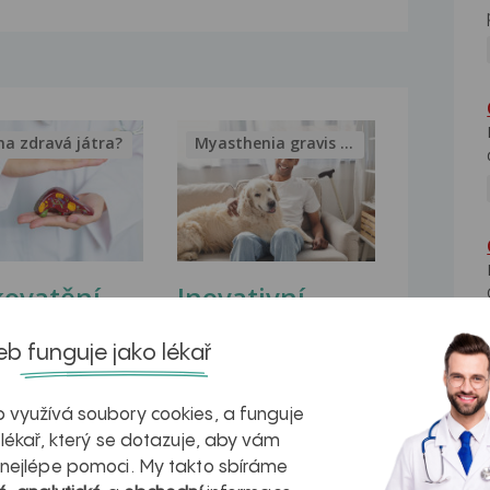
na zdravá játra?
Myasthenia gravis – vše, co...
kovatění
Inovativní
r v datech a
léčba
b funguje jako lékař
azech
myastenie –
naděje pro ty,
 využívá soubory cookies, a funguje
 lékař, který se dotazuje, aby vám
kteří ji...
 nejlépe pomoci. My takto sbíráme