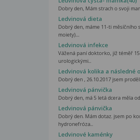
Ledvinová cysta- mamka(40)
Dobry den, Mám strach o svoji mamk
Ledvinová dieta
Dobrý den, máme 11-ti měsíčního s
moiety)....
Ledvinová infekce
Vážená paní doktorko, již téměř 15
urologickými...
Ledvinová kolika a následné 
Dobrý den , 26.10.2017 jsem prodělal
Ledvinová pánvička
Dobrý den, má 5 letá dcera měla od 2
Ledvinová pánvička
Dobrý den. Mám dotaz. jsem po kom
hydronefróza...
Ledvinové kaménky