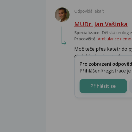
Odpovídá lékař:
MUDr. Jan Vašinka
Specializace:
Dětská urologie,
Pracoviště:
Ambulance nemo
Moč teče přes katetr do p
období v horizontu 1...
Pro zobrazení odpovědi 
Přihlášení/registrace j
Přihlásit se