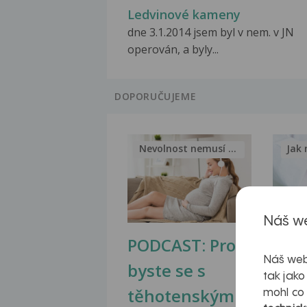
Ledvinové kameny
dne 3.1.2014 jsem byl v nem. v JN
operován, a byly...
DOPORUČUJEME
Nevolnost nemusí být nutnou...
Jak 
Náš we
PODCAST: Proč
Ztu
Náš web
byste se s
jate
tak jako
těhotenskými
obr
mohl co