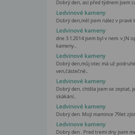
Dobrý den, asi před týdnem jsem zača
Ledvinové kameny
Dobrý den,měl jsem nález v pravé l
Ledvinové kameny
dne 3.1.2014 jsem byl v nem. v JN 
kameny...
Ledvinové kameny
Dobrý den,můj otec má už podruhé
ven,částečně...
Ledvinové kameny
Dobrý den, chtěla jsem se zeptat, j
skákání...
Ledvinové kameny
Dobrý den. Mojí mamince 79let zjisti
Ledvinove kameny
Dobry den . Pred tremi dny jsem mel 