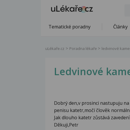
Tematické poradny
Články
uLékaře.cz
Poradna lékaře
ledvinové kame
Ledvinové kam
Dobrý den,v prosinci nastupuju na 
penisu katetr,močí člověk normáln
Jak dlouho katetr zůstává zaveden
Děkuji,Petr