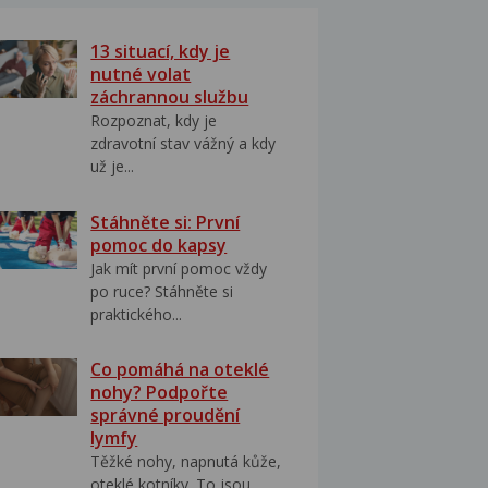
13 situací, kdy je
nutné volat
záchrannou službu
Rozpoznat, kdy je
zdravotní stav vážný a kdy
už je...
Stáhněte si: První
pomoc do kapsy
Jak mít první pomoc vždy
po ruce? Stáhněte si
praktického...
Co pomáhá na oteklé
nohy? Podpořte
správné proudění
lymfy
Těžké nohy, napnutá kůže,
oteklé kotníky. To jsou