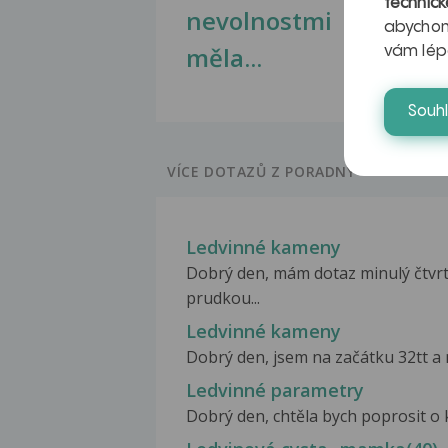
technick
nevolnostmi
abychom
měla...
vám lép
Souh
VÍCE DOTAZŮ Z PORADNY
Ledvinné kameny
Dobrý den, mám dotaz minulý čtvrt
prudkou...
Ledvinné kameny
Dobrý den, jsem na začátku 32tt a m
Ledvinné parametry
Dobrý den, chtěla bych poprosit o ko