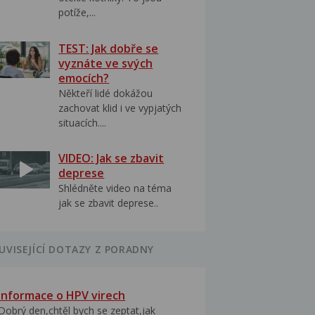
potíže,...
TEST: Jak dobře se
vyznáte ve svých
emocích?
Někteří lidé dokážou
zachovat klid i ve vypjatých
situacích....
VIDEO: Jak se zbavit
deprese
Shlédněte video na téma
jak se zbavit deprese..
UVISEJÍCÍ DOTAZY Z PORADNY
Informace o HPV virech
Dobrý den,chtěl bych se zeptat,jak