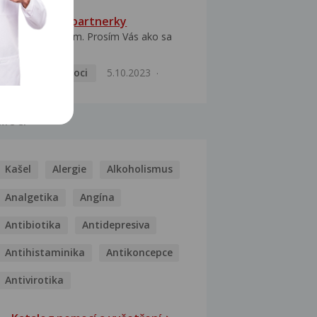
HPV typ 52 u partnerky
Dobrý deň prajem. Prosím Vás ako sa
dá vyliečiť vírus...
Pohlavní nemoci
5.10.2023
MOCI
Kašel
Alergie
Alkoholismus
Analgetika
Angína
Antibiotika
Antidepresiva
Antihistaminika
Antikoncepce
Antivirotika