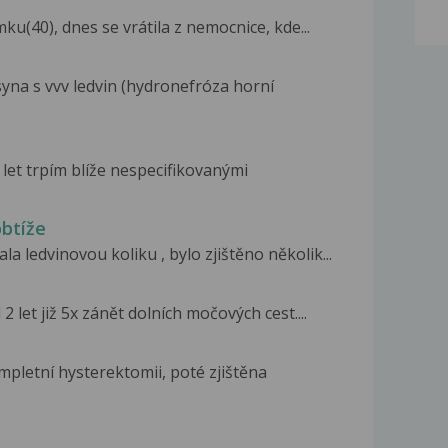
u(40), dnes se vrátila z nemocnice, kde...
yna s vvv ledvin (hydronefróza horní
 let trpím blíže nespecifikovanými
obtíže
a ledvinovou koliku , bylo zjištěno několik...
 let již 5x zánět dolních močových cest....
pletní hysterektomii, poté zjištěna