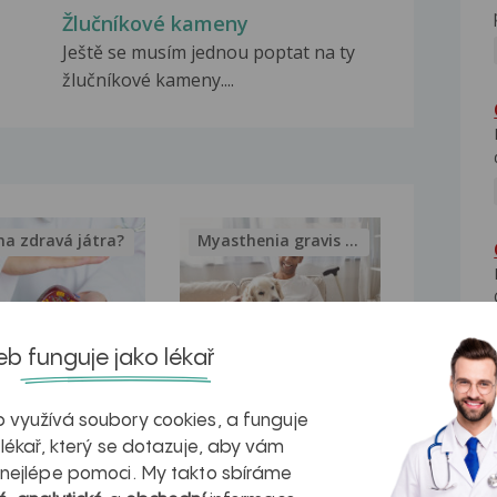
Žlučníkové kameny
Ještě se musím jednou poptat na ty
žlučníkové kameny....
na zdravá játra?
Myasthenia gravis – vše, co...
b funguje jako lékař
kovatění
Inovativní
 využívá soubory cookies, a funguje
r v datech a
léčba
 lékař, který se dotazuje, aby vám
azech
myastenie –
 nejlépe pomoci. My takto sbíráme