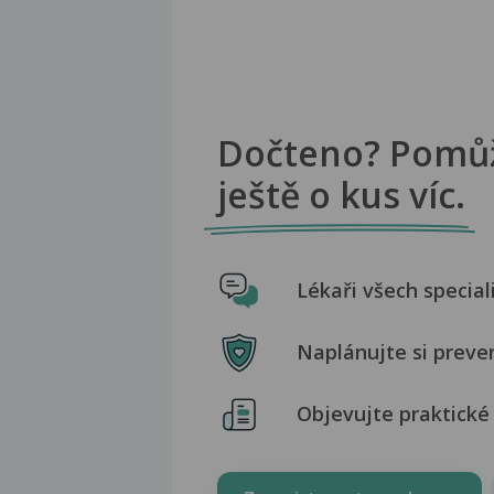
Dočteno? Pomů
ještě o kus víc.
Lékaři všech special
Naplánujte si preve
Objevujte praktické 