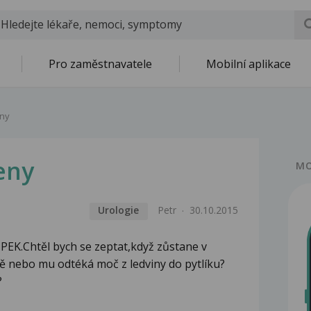
Pro zaměstnavatele
Mobilní aplikace
ny
eny
MO
Urologie
Petr
30.10.2015
PEK.Chtěl bych se zeptat,když zůstane v
ě nebo mu odtéká moč z ledviny do pytlíku?
?