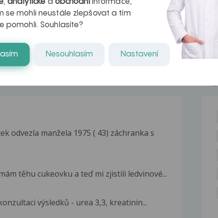
é
,
analytické
a
obchodní
informace,
naděje pro ty,
 se mohli neustále zlepšovat a tím
kteří ji...
e pomohli. Souhlasíte?
lasím
Nesouhlasím
Nastavení
NE
ek odvezla manžela 1975 ( 43) záchranka s
ám těhu cukeovku a teď mi zjistili ledvinové...
nzultaci výsledků - urea 3,3, kreatinin...