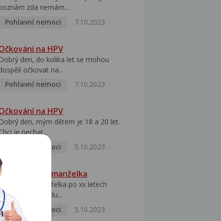
poznám zda nemám...
Pohlavní nemoci
7.10.2023
Očkování na HPV
Dobrý den, do kolika let se mohou
dospělí očkovat na...
Pohlavní nemoci
7.10.2023
Očkování na HPV
Dobrý den, mým dětem je 18 a 20 let.
Chci je nechat...
Pohlavní nemoci
5.10.2023
HPV pozitivní manželka
Dobrý den, manželka po xx letech
přivezla z Východu...
Pohlavní nemoci
5.10.2023