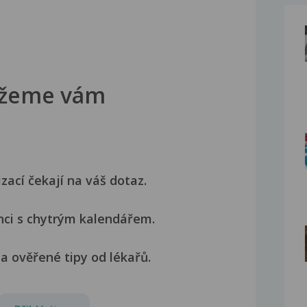
žeme vám
izací čekají na váš dotaz.
nci s chytrým kalendářem.
a ověřené tipy od lékařů.