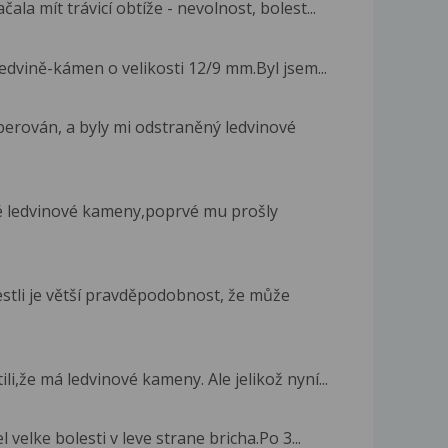
la mít trávicí obtíže - nevolnost, bolest...
edvině-kámen o velikosti 12/9 mm.Byl jsem...
operován, a byly mi odstraněný ledvinové
 ledvinové kameny,poprvé mu prošly
estli je větší pravděpodobnost, že může
li,že má ledvinové kameny. Ale jelikož nyní...
velke bolesti v leve strane bricha.Po 3...