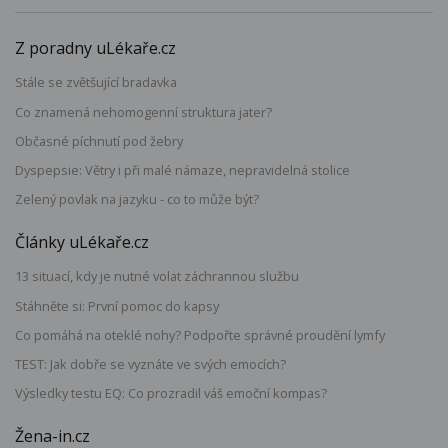
Z poradny uLékaře.cz
Stále se zvětšující bradavka
Co znamená nehomogenní struktura jater?
Občasné píchnutí pod žebry
Dyspepsie: Větry i při malé námaze, nepravidelná stolice
Zelený povlak na jazyku - co to může být?
Články uLékaře.cz
13 situací, kdy je nutné volat záchrannou službu
Stáhněte si: První pomoc do kapsy
Co pomáhá na oteklé nohy? Podpořte správné proudění lymfy
TEST: Jak dobře se vyznáte ve svých emocích?
Výsledky testu EQ: Co prozradil váš emoční kompas?
Žena-in.cz