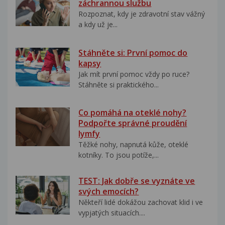
záchrannou službu
Rozpoznat, kdy je zdravotní stav vážný
a kdy už je...
Stáhněte si: První pomoc do
kapsy
Jak mít první pomoc vždy po ruce?
Stáhněte si praktického...
Co pomáhá na oteklé nohy?
Podpořte správné proudění
lymfy
Těžké nohy, napnutá kůže, oteklé
kotníky. To jsou potíže,...
TEST: Jak dobře se vyznáte ve
svých emocích?
Někteří lidé dokážou zachovat klid i ve
vypjatých situacích....