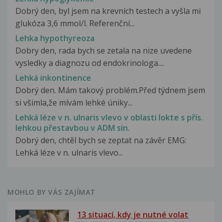
Dobrý den, byl jsem na krevních testech a vyšla mi
glukóza 3,6 mmol/l. Referenční...
Lehka hypothyreoza
Dobry den, rada bych se zetala na nize uvedene
vysledky a diagnozu od endokrinologa....
Lehká inkontinence
Dobrý den. Mám takový problém.Před týdnem jsem
si všimla,že mívám lehké úniky...
Lehká léze v n. ulnaris vlevo v oblasti lokte s přís.
lehkou přestavbou v ADM sin.
Dobrý den, chtěl bych se zeptat na závěr EMG:
Lehká léze v n. ulnaris vlevo...
MOHLO BY VÁS ZAJÍMAT
13 situací, kdy je nutné volat