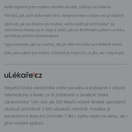
Kvůli migréně jsem málem neměla ani děti, svěřuje se Helena
Pět tipů, jak začít dokonalé ráno. Nevynechejte snídani ani protažení
Způsob, jak se díváme do mobilu, velmi zatěžuje krční páteř, se
skloněnou hlavou je to stejná zátěž, jak se 40 kilovým pytlem na krku,
vysvětluje přední fyzioterapeut
Tipy maminek, jak na svačiny, aby je děti nenosily nesnědené domů
Jídlo jako palivo pro běžce: Důležité je nejen to, co jíte, ale i kdy to jíte
Největší česká medicínská online poradna a průkopník v oblasti
telemedicíny si klade za cíl zefektivnit a zkvalitnit české
zdravotnictví. Tým více jak 300 lékařů včetně desítek specialistů
obslouží průměrně 2 500 uživatelů měsíčně. Poradna je
pacientům k dispozici 24 hodin 7 dní v týdnu nejen na webu, ale i
přes mobilní aplikaci.