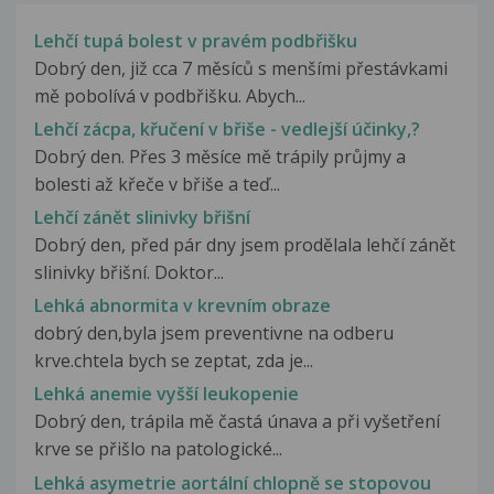
Lehčí tupá bolest v pravém podbřišku
Dobrý den, již cca 7 měsíců s menšími přestávkami
mě pobolívá v podbřišku. Abych...
Lehčí zácpa, křučení v břiše - vedlejší účinky,?
Dobrý den. Přes 3 měsíce mě trápily průjmy a
bolesti až křeče v břiše a teď...
Lehčí zánět slinivky břišní
Dobrý den, před pár dny jsem prodělala lehčí zánět
slinivky břišní. Doktor...
Lehká abnormita v krevním obraze
dobrý den,byla jsem preventivne na odberu
krve.chtela bych se zeptat, zda je...
Lehká anemie vyšší leukopenie
Dobrý den, trápila mě častá únava a při vyšetření
krve se přišlo na patologické...
Lehká asymetrie aortální chlopně se stopovou