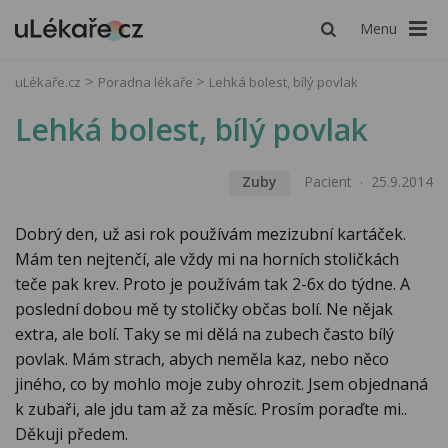
Menu
uLékaře.cz
Poradna lékaře
Lehká bolest, bílý povlak
Lehká bolest, bílý povlak
Zuby
Pacient
25.9.2014
Dobrý den, už asi rok používám mezizubní kartáček.
Mám ten nejtenčí, ale vždy mi na horních stoličkách
teče pak krev. Proto je používám tak 2-6x do týdne. A
poslední dobou mě ty stoličky občas bolí. Ne nějak
extra, ale bolí. Taky se mi dělá na zubech často bílý
povlak. Mám strach, abych neměla kaz, nebo něco
jiného, co by mohlo moje zuby ohrozit. Jsem objednaná
k zubaři, ale jdu tam až za měsíc. Prosím poraďte mi..
Děkuji předem.