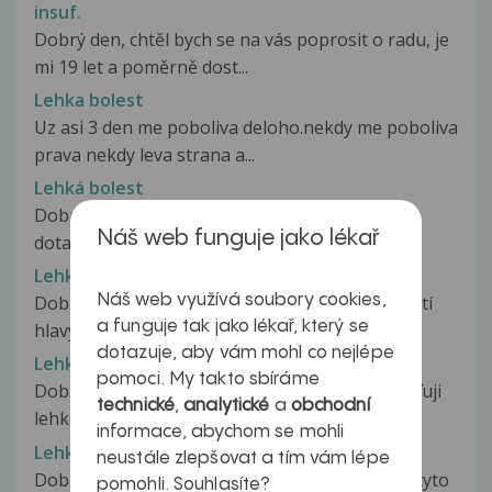
insuf.
Dobrý den, chtěl bych se na vás poprosit o radu, je
mi 19 let a poměrně dost...
Lehka bolest
Uz asi 3 den me poboliva deloho.nekdy me poboliva
prava nekdy leva strana a...
Lehká bolest
Dobrý den, ráda bych se zeptala na můj menší
Náš web funguje jako lékař
dotaz. Mám druhý den menstruaci,...
Lehká bolest hlavy
Náš web využívá soubory cookies,
Dobrý den, již zhruba týden trpím lehkou bolestí
a funguje tak jako lékař, který se
hlavy--lze zvládat bez prášků...
dotazuje, aby vám mohl co nejlépe
Lehká bolest na hrudi
pomoci. My takto sbíráme
Dobrý den, od nedělního rána již třetí den pociťuji
technické
,
analytické
a
obchodní
lehké píchání na hrudi více...
informace, abychom se mohli
Lehká bulbitida a duodenogastrický reflux
neustále zlepšovat a tím vám lépe
Dobrý den,od 15.9.2014 mám diagnostikovány tyto
pomohli. Souhlasíte?