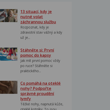
13 situací, kdy je
nutné volat
záchrannou službu
Rozpoznat, kdy je
zdravotní stav vážný a kdy
už je...
Stáhněte si: První
pomoc do kapsy
Jak mít první pomoc vždy
po ruce? Stáhněte si
praktického...
Co pomáhá na oteklé
nohy? Podpořte
správné proudění
lymfy
Těžké nohy, napnutá kůže,
oteklé kotníky. To jsou