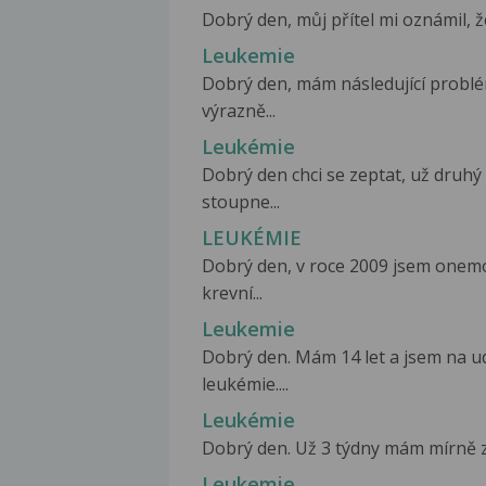
Dobrý den, můj přítel mi oznámil, že 
Leukemie
Dobrý den, mám následující problé
výrazně...
Leukémie
Dobrý den chci se zeptat, už druhý
stoupne...
LEUKÉMIE
Dobrý den, v roce 2009 jsem onemo
krevní...
Leukemie
Dobrý den. Mám 14 let a jsem na ud
leukémie....
Leukémie
Dobrý den. Už 3 týdny mám mírně zvě
Leukemie