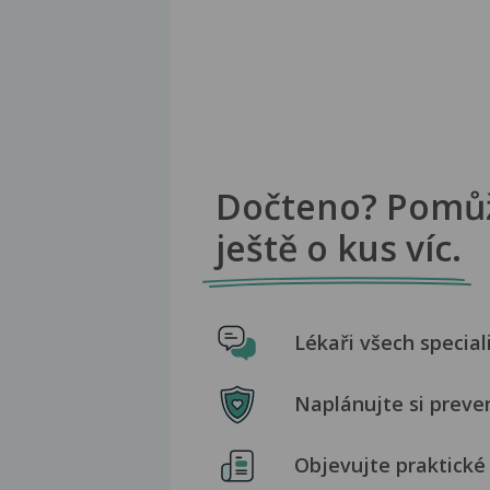
Dočteno? Pomů
ještě o kus víc.
Lékaři všech special
Naplánujte si preve
Objevujte praktické 