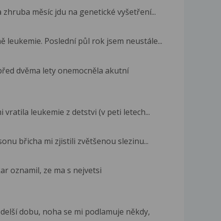
 zhruba měsíc jdu na genetické vyšetření...
 leukemie. Poslední půl rok jsem neustále...
před dvěma lety onemocněla akutní
ratila leukemie z detstvi (v peti letech...
nu břicha mi zjistili zvětšenou slezinu...
ar oznamil, ze ma s nejvetsi
delší dobu, noha se mi podlamuje někdy,