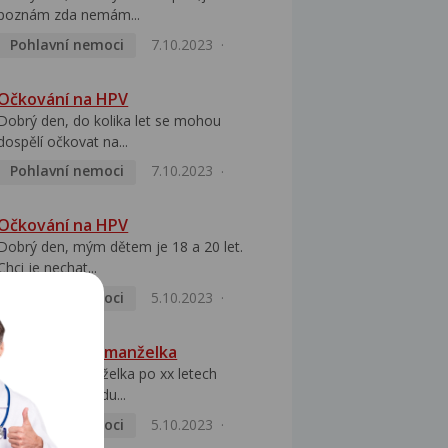
poznám zda nemám...
Pohlavní nemoci
7.10.2023
Očkování na HPV
Dobrý den, do kolika let se mohou
dospělí očkovat na...
Pohlavní nemoci
7.10.2023
Očkování na HPV
Dobrý den, mým dětem je 18 a 20 let.
Chci je nechat...
Pohlavní nemoci
5.10.2023
HPV pozitivní manželka
Dobrý den, manželka po xx letech
přivezla z Východu...
Pohlavní nemoci
5.10.2023