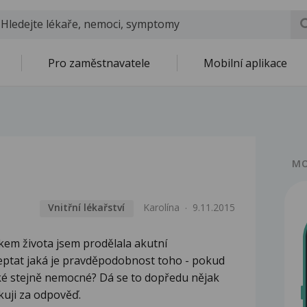
Pro zaměstnavatele
Mobilní aplikace
MO
Vnitřní lékařství
Karolína
9.11.2015
okem života jsem prodělala akutní
zeptat jaká je pravděpodobnost toho - pokud
ké stejně nemocné? Dá se to dopředu nějak
ěkuji za odpověď.