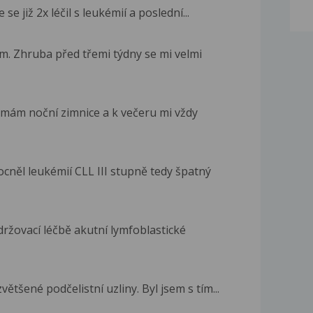
se již 2x léčil s leukémií a poslední...
m. Zhruba před třemi týdny se mi velmi
 mám noční zimnice a k večeru mi vždy
cněl leukémií CLL III stupně tedy špatný
ržovací léčbě akutní lymfoblastické
tšené podčelistní uzliny. Byl jsem s tím...