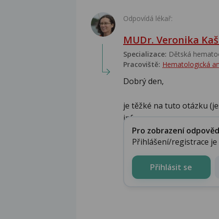
Odpovídá lékař:
MUDr. Veronika Kaš
Specializace:
Dětská hematoo
Pracoviště:
Hematologická a
Dobrý den,
je těžké na tuto otázku (j
informac...
Pro zobrazení odpovědi 
Přihlášení/registrace j
Přihlásit se