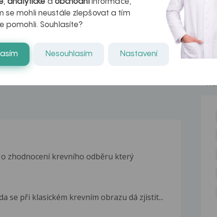
é
,
analytické
a
obchodní
informace,
azech
myastenie –
 se mohli neustále zlepšovat a tím
e pomohli. Souhlasíte?
naděje pro ty,
kteří ji...
lasím
Nesouhlasím
Nastavení
NE
t o zhodnocení krevního odběru který
a se při klasickém krevním obrazu dá zjistit...