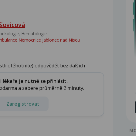
šovicová
nkologie, Hematologie
mbulance Nemocnice Jablonec nad Nisou
estli otěhotníte) odpovědět bez dalších
lékaře je nutné se přihlásit.
e zdarma a zabere průměrně 2 minuty.
Zaregistrovat
MO