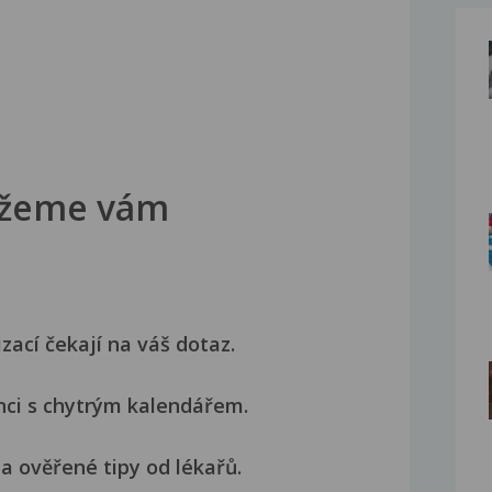
žeme vám
izací čekají na váš dotaz.
nci s chytrým kalendářem.
a ověřené tipy od lékařů.