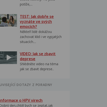
potíže,...
TEST: Jak dobře se
vyznáte ve svých
emocích?
Někteří lidé dokážou
zachovat klid i ve vypjatých
situacích....
VIDEO: Jak se zbavit
deprese
Shlédněte video na téma
jak se zbavit deprese..
UVISEJÍCÍ DOTAZY Z PORADNY
Informace o HPV virech
Dobrý den,chtěl bych se zeptat,jak