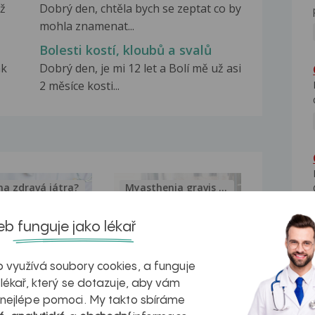
už
Dobrý den, chtěla bych se zeptat co by
mohla znamenat...
Bolesti kostí, kloubů a svalů
ak
Dobrý den, je mi 12 let a Bolí mě už asi
2 měsíce kosti...
na zdravá játra?
Myasthenia gravis – vše, co...
b funguje jako lékař
 využívá soubory cookies, a funguje
kovatění
Inovativní
 lékař, který se dotazuje, aby vám
 nejlépe pomoci. My takto sbíráme
r v datech a
léčba