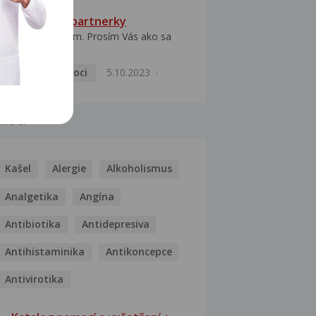
HPV typ 52 u partnerky
Dobrý deň prajem. Prosím Vás ako sa
dá vyliečiť vírus...
Pohlavní nemoci
5.10.2023
MOCI
Kašel
Alergie
Alkoholismus
Analgetika
Angína
Antibiotika
Antidepresiva
Antihistaminika
Antikoncepce
Antivirotika