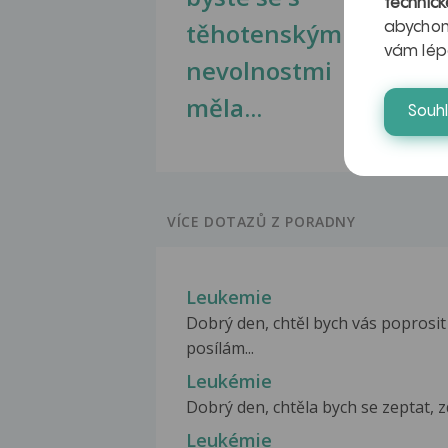
technick
těhotenskými
obr
abychom
vám lép
nevolnostmi
měla...
Souh
VÍCE DOTAZŮ Z PORADNY
Leukemie
Dobrý den, chtěl bych vás poprosi
posílám...
Leukémie
Dobrý den, chtěla bych se zeptat, zd
Leukémie