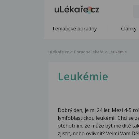
Tematické poradny
Články
uLékaře.cz
Poradna lékaře
Leukémie
Leukémie
Dobrý den, je mi 24 let. Mezi 4-5 r
lymfoblastickou leukémii. Chci se 
otěhotním, že může být mé dítě ta
zjistit, nebo ovlivnit? Velmi Vám D