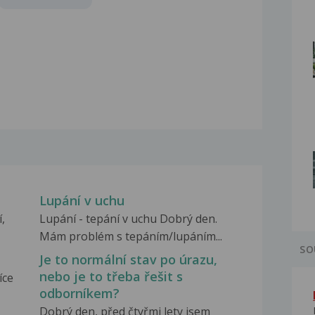
Lupání v uchu
,
Lupání - tepání v uchu Dobrý den.
Mám problém s tepáním/lupáním...
SO
Je to normální stav po úrazu,
nebo je to třeba řešit s
íce
odborníkem?
Dobrý den, před čtyřmi lety jsem