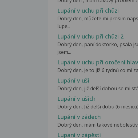
Dobrý den , mám takový problém že 
Lupání v uchu při chůzi
Dobrý den, můžete mi prosím napsat
lupe...
Lupání v uchu při chůzi 2
Dobrý den, paní doktorko, psala js
jsem...
Lupání v uchu při otočení hla
Dobrý den, je to již 6 týdnů co mi z
Lupání v uší
Dobrý den, již delší dobou se mi stá
Lupání v uších
Dobrý den, Již delší dobu (6 mesicu)
Lupání v zádech
Dobrý den, mám takové nebolestivé v
Lupaní v zápěstí