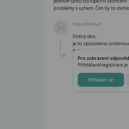
jednom uchu tzv.lupe.Po skončení "
problémy s uchem. Čím by to mohl
Odpovídá lékař:
Dobrý den,
je to způsobeno sníženou
tlak mezi n...
Pro zobrazení odpovědi 
Přihlášení/registrace j
Přihlásit se