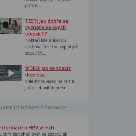
potíže,...
TEST: Jak dobře se
vyznáte ve svých
emocích?
Někteří lidé dokážou
zachovat klid i ve vypjatých
situacích....
VIDEO: Jak se zbavit
deprese
Shlédněte video na téma
jak se zbavit deprese..
UVISEJÍCÍ DOTAZY Z PORADNY
Informace o HPV virech
Dobrý den,chtěl bych se zeptat,jak