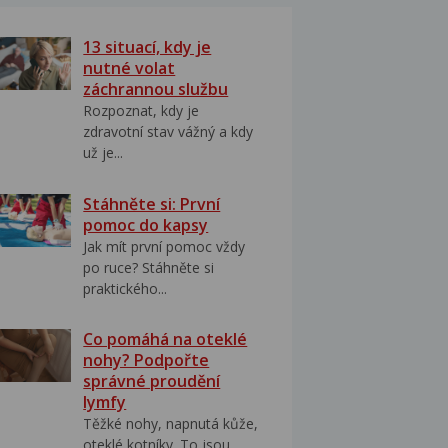
13 situací, kdy je
nutné volat
záchrannou službu
Rozpoznat, kdy je
zdravotní stav vážný a kdy
už je...
Stáhněte si: První
pomoc do kapsy
Jak mít první pomoc vždy
po ruce? Stáhněte si
praktického...
Co pomáhá na oteklé
nohy? Podpořte
správné proudění
lymfy
Těžké nohy, napnutá kůže,
oteklé kotníky. To jsou