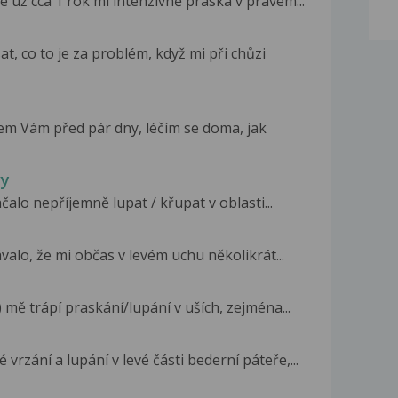
už cca 1 rok mi intenzivně praská v pravém...
, co to je za problém, když mi při chůzi
em Vám před pár dny, léčím se doma, jak
vy
ačalo nepříjemně lupat / křupat v oblasti...
valo, že mi občas v levém uchu několikrát...
 mě trápí praskání/lupání v uších, zejména...
rzání a lupání v levé části bederní páteře,...