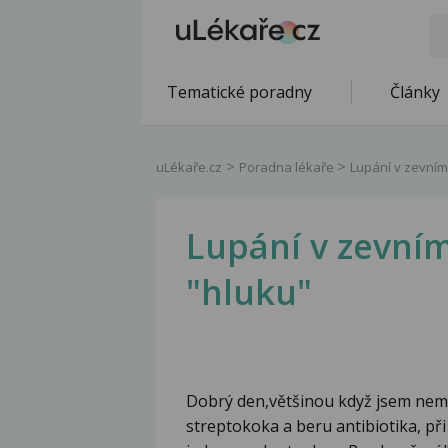
Tematické poradny
Články
uLékaře.cz
Poradna lékaře
Lupání v zevním
Lupání v zevním
"hluku"
Dobrý den,většinou když jsem ne
streptokoka a beru antibiotika, při 