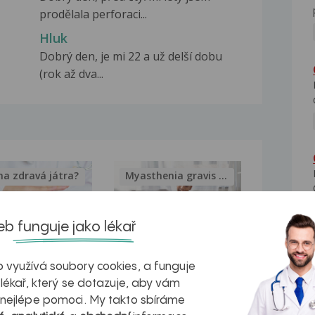
prodělala perforaci...
Hluk
Dobrý den, je mi 22 a už delší dobu
(rok až dva...
na zdravá játra?
Myasthenia gravis – vše, co...
b funguje jako lékař
 využívá soubory cookies, a funguje
kovatění
Inovativní
 lékař, který se dotazuje, aby vám
r v datech a
léčba
 nejlépe pomoci. My takto sbíráme