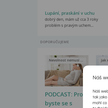
Lupání, praskání v uchu
dobrý den, mám už cca 3 roky
problém s pravým uchem....
DOPORUČUJEME
Nevolnost nemusí být nutnou...
Jak 
Náš we
Náš web
PODCAST: Proč
Ztu
tak jako
byste se s
jate
mohl co