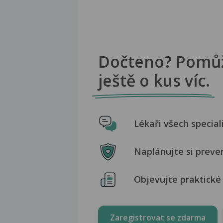
Dočteno? Pomů
ještě o kus víc.
Lékaři všech special
Naplánujte si preve
Objevujte praktické 
Zaregistrovat se zdarma