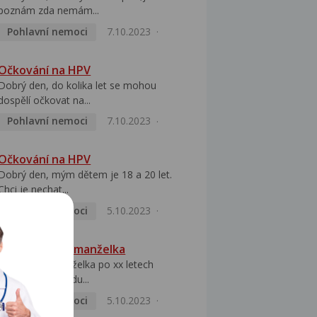
poznám zda nemám...
Pohlavní nemoci
7.10.2023
Očkování na HPV
Dobrý den, do kolika let se mohou
dospělí očkovat na...
Pohlavní nemoci
7.10.2023
Očkování na HPV
Dobrý den, mým dětem je 18 a 20 let.
Chci je nechat...
Pohlavní nemoci
5.10.2023
HPV pozitivní manželka
Dobrý den, manželka po xx letech
přivezla z Východu...
Pohlavní nemoci
5.10.2023