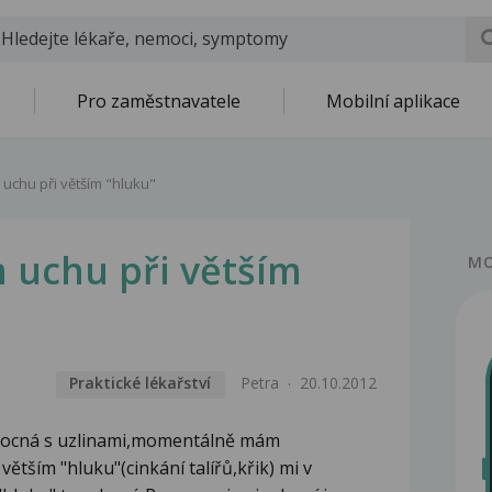
Pro zaměstnavatele
Mobilní aplikace
 uchu při větším "hluku"
 uchu při větším
MO
Praktické lékařství
Petra
20.10.2012
mocná s uzlinami,momentálně mám
větším "hluku"(cinkání talířů,křik) mi v