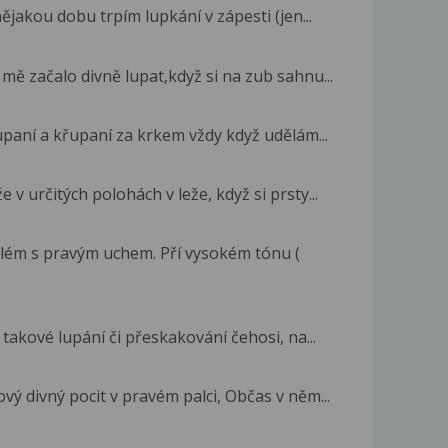
ějakou dobu trpím lupkání v zápesti (jen...
mě začalo divně lupat,když si na zub sahnu...
lupaní a křupaní za krkem vždy když udělám...
 v určitých polohách v leže, když si prsty...
lém s pravým uchem. Pří vysokém tónu (
 takové lupání či přeskakování čehosi, na...
vý divný pocit v pravém palci, Občas v něm...