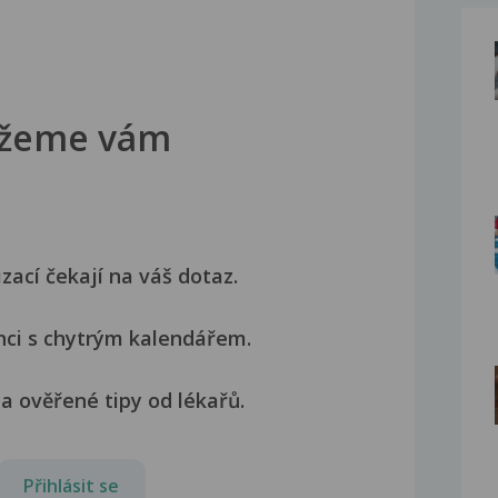
žeme vám
izací čekají na váš dotaz.
nci s chytrým kalendářem.
a ověřené tipy od lékařů.
Přihlásit se