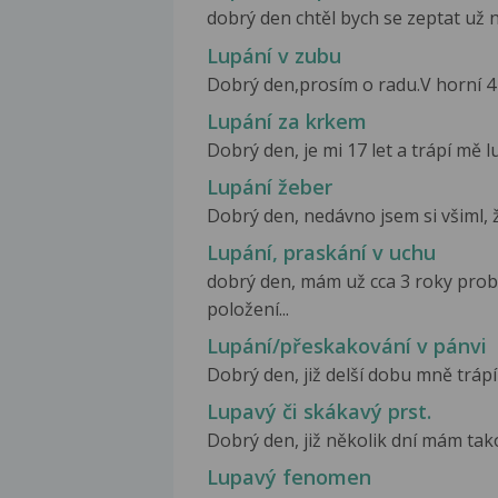
dobrý den chtěl bych se zeptat už n
Lupání v zubu
Dobrý den,prosím o radu.V horní 4 
Lupání za krkem
Dobrý den, je mi 17 let a trápí mě 
Lupání žeber
Dobrý den, nedávno jsem si všiml, že
Lupání, praskání v uchu
dobrý den, mám už cca 3 roky prob
položení...
Lupání/přeskakování v pánvi
Dobrý den, již delší dobu mně trápí
Lupavý či skákavý prst.
Dobrý den, již několik dní mám tako
Lupavý fenomen