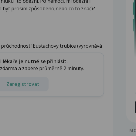
hluku" to odezní. Po nemoci, mi odezní i
o být prosím způsobeno,nebo co to značí?
 průchodností Eustachovy trubice (vyrovnává
lékaře je nutné se přihlásit.
e zdarma a zabere průměrně 2 minuty.
Zaregistrovat
MO