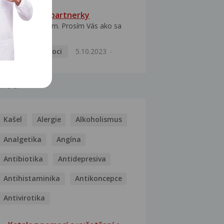
HPV typ 52 u partnerky
Dobrý deň prajem. Prosím Vás ako sa
dá vyliečiť vírus...
Pohlavní nemoci
5.10.2023
MOCI
Kašel
Alergie
Alkoholismus
Analgetika
Angína
Antibiotika
Antidepresiva
Antihistaminika
Antikoncepce
Antivirotika