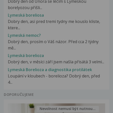
Dobrý den od Února se léčím s Lymeskou
borelyozou přišli...
Lymeská boreliosa
Dobry den, asi pred tremi tydny me kouslo kliste,
ktere...
Lymeská nemoc?
Dobrý den, prosím o Váš názor. Před cca 2 týdny
mě...
Lymeská borelioza
Dobrý den, v měsíci září jsem našla přisátá 3 velmi...
Lymeská Borelioza a diagnostika protilátek
Loupání v kloubech - borelioza? Dobrý den, před
4...
DOPORUČUJEME
Nevolnost nemusí být nutnou...