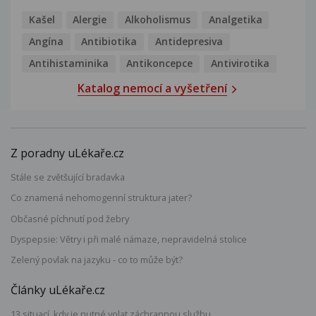
Kašel
Alergie
Alkoholismus
Analgetika
Angína
Antibiotika
Antidepresiva
Antihistaminika
Antikoncepce
Antivirotika
Katalog nemocí a vyšetření
Z poradny uLékaře.cz
Stále se zvětšující bradavka
Co znamená nehomogenní struktura jater?
Občasné píchnutí pod žebry
Dyspepsie: Větry i při malé námaze, nepravidelná stolice
Zelený povlak na jazyku - co to může být?
Články uLékaře.cz
13 situací, kdy je nutné volat záchrannou službu