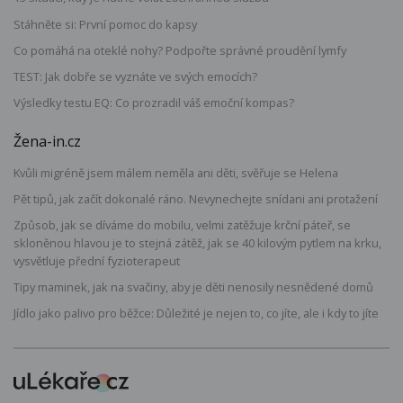
Stáhněte si: První pomoc do kapsy
Co pomáhá na oteklé nohy? Podpořte správné proudění lymfy
TEST: Jak dobře se vyznáte ve svých emocích?
Výsledky testu EQ: Co prozradil váš emoční kompas?
Žena-in.cz
Kvůli migréně jsem málem neměla ani děti, svěřuje se Helena
Pět tipů, jak začít dokonalé ráno. Nevynechejte snídani ani protažení
Způsob, jak se díváme do mobilu, velmi zatěžuje krční páteř, se
skloněnou hlavou je to stejná zátěž, jak se 40 kilovým pytlem na krku,
vysvětluje přední fyzioterapeut
Tipy maminek, jak na svačiny, aby je děti nenosily nesnědené domů
Jídlo jako palivo pro běžce: Důležité je nejen to, co jíte, ale i kdy to jíte