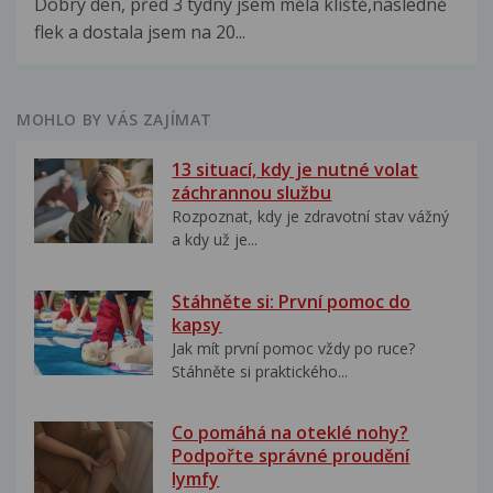
Dobrý den, před 3 týdny jsem měla klíště,následně
flek a dostala jsem na 20...
MOHLO BY VÁS ZAJÍMAT
13 situací, kdy je nutné volat
záchrannou službu
Rozpoznat, kdy je zdravotní stav vážný
a kdy už je...
Stáhněte si: První pomoc do
kapsy
Jak mít první pomoc vždy po ruce?
Stáhněte si praktického...
Co pomáhá na oteklé nohy?
Podpořte správné proudění
lymfy