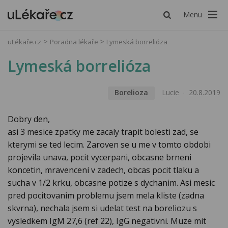
Menu
uLékaře.cz
Poradna lékaře
Lymeská borrelióza
Lymeská borrelióza
Borelioza
Lucie
20.8.2019
Dobry den,
asi 3 mesice zpatky me zacaly trapit bolesti zad, se
kterymi se ted lecim. Zaroven se u me v tomto obdobi
projevila unava, pocit vycerpani, obcasne brneni
koncetin, mravenceni v zadech, obcas pocit tlaku a
sucha v 1/2 krku, obcasne potize s dychanim. Asi mesic
pred pocitovanim problemu jsem mela kliste (zadna
skvrna), nechala jsem si udelat test na boreliozu s
vysledkem IgM 27,6 (ref 22), IgG negativni. Muze mit