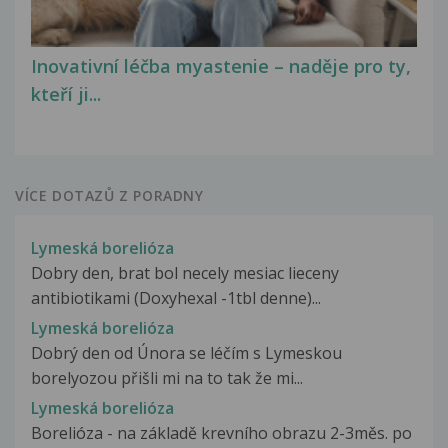
Inovativní léčba myastenie – naděje pro ty,
kteří ji...
VÍCE DOTAZŮ Z PORADNY
Lymeská borelióza
Dobry den, brat bol necely mesiac lieceny
antibiotikami (Doxyhexal -1tbl denne)...
Lymeská borelióza
Dobrý den od Února se léčím s Lymeskou
borelyozou přišli mi na to tak že mi...
Lymeská borelióza
Borelióza - na základě krevního obrazu 2-3měs. po