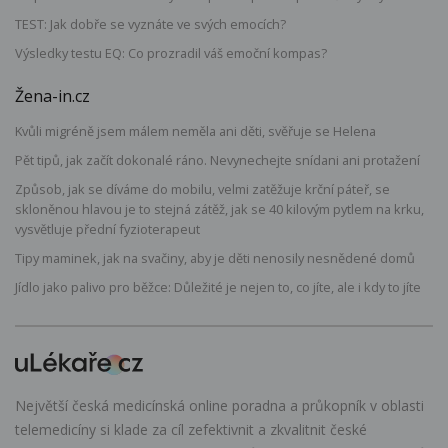
TEST: Jak dobře se vyznáte ve svých emocích?
Výsledky testu EQ: Co prozradil váš emoční kompas?
Žena-in.cz
Kvůli migréně jsem málem neměla ani děti, svěřuje se Helena
Pět tipů, jak začít dokonalé ráno. Nevynechejte snídani ani protažení
Způsob, jak se díváme do mobilu, velmi zatěžuje krční páteř, se
skloněnou hlavou je to stejná zátěž, jak se 40 kilovým pytlem na krku,
vysvětluje přední fyzioterapeut
Tipy maminek, jak na svačiny, aby je děti nenosily nesnědené domů
Jídlo jako palivo pro běžce: Důležité je nejen to, co jíte, ale i kdy to jíte
Největší česká medicínská online poradna a průkopník v oblasti
telemedicíny si klade za cíl zefektivnit a zkvalitnit české