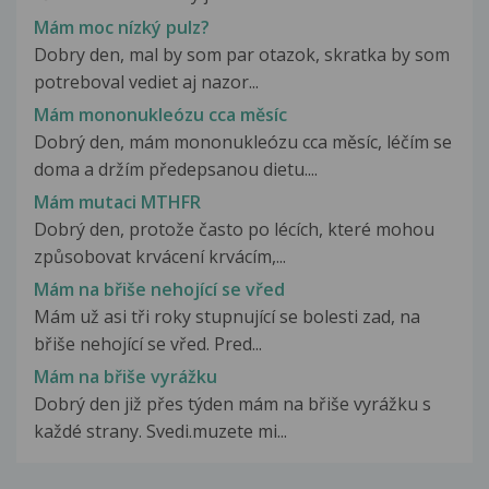
Mám moc nízký pulz?
Dobry den, mal by som par otazok, skratka by som
potreboval vediet aj nazor...
Mám mononukleózu cca měsíc
Dobrý den, mám mononukleózu cca měsíc, léčím se
doma a držím předepsanou dietu....
Mám mutaci MTHFR
Dobrý den, protože často po lécích, které mohou
způsobovat krvácení krvácím,...
Mám na břiše nehojící se vřed
Mám už asi tři roky stupnující se bolesti zad, na
břiše nehojící se vřed. Pred...
Mám na břiše vyrážku
Dobrý den již přes týden mám na břiše vyrážku s
každé strany. Svedi.muzete mi...