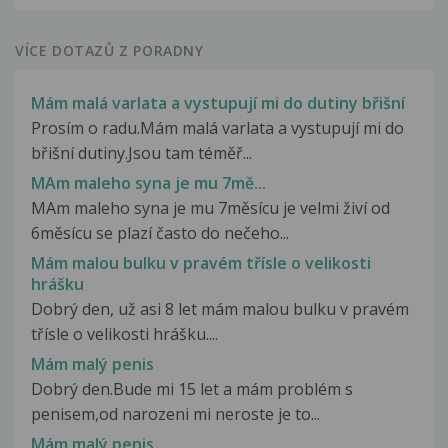
VÍCE DOTAZŮ Z PORADNY
Mám malá varlata a vystupují mi do dutiny břišní
Prosím o radu.Mám malá varlata a vystupují mi do
břišní dutiny.Jsou tam téměř...
MAm maleho syna je mu 7mě...
MAm maleho syna je mu 7měsícu je velmi živí od
6měsícu se plazí často do nečeho...
Mám malou bulku v pravém třísle o velikosti
hrášku
Dobrý den, už asi 8 let mám malou bulku v pravém
třísle o velikosti hrášku....
Mám malý penis
Dobrý den.Bude mi 15 let a mám problém s
penisem,od narozeni mi neroste je to...
Mám malý penis