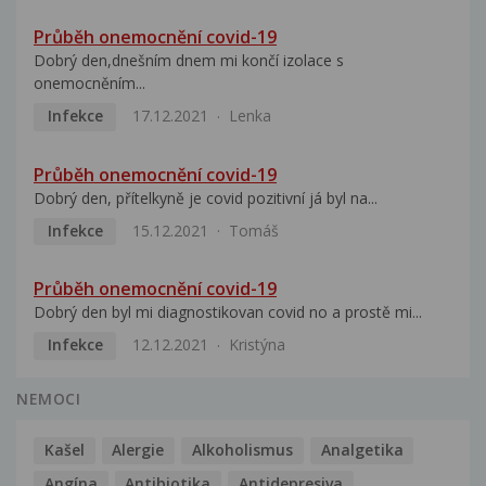
Průběh onemocnění covid-19
Dobrý den,dnešním dnem mi končí izolace s
onemocněním...
Infekce
17.12.2021
Lenka
Průběh onemocnění covid-19
Dobrý den, přítelkyně je covid pozitivní já byl na...
Infekce
15.12.2021
Tomáš
Průběh onemocnění covid-19
Dobrý den byl mi diagnostikovan covid no a prostě mi...
Infekce
12.12.2021
Kristýna
NEMOCI
Kašel
Alergie
Alkoholismus
Analgetika
Angína
Antibiotika
Antidepresiva