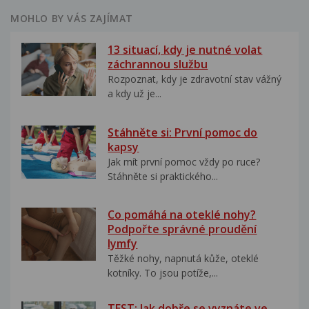
MOHLO BY VÁS ZAJÍMAT
13 situací, kdy je nutné volat
záchrannou službu
Rozpoznat, kdy je zdravotní stav vážný
a kdy už je...
Stáhněte si: První pomoc do
kapsy
Jak mít první pomoc vždy po ruce?
Stáhněte si praktického...
Co pomáhá na oteklé nohy?
Podpořte správné proudění
lymfy
Těžké nohy, napnutá kůže, oteklé
kotníky. To jsou potíže,...
TEST: Jak dobře se vyznáte ve