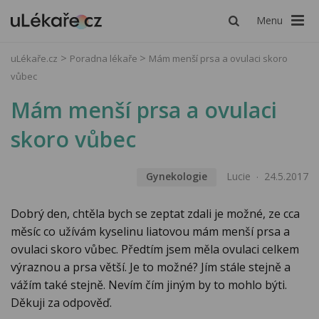
Menu
uLékaře.cz
Poradna lékaře
Mám menší prsa a ovulaci skoro
vůbec
Mám menší prsa a ovulaci
skoro vůbec
Gynekologie
Lucie
24.5.2017
Dobrý den, chtěla bych se zeptat zdali je možné, ze cca
měsíc co užívám kyselinu liatovou mám menší prsa a
ovulaci skoro vůbec. Předtím jsem měla ovulaci celkem
výraznou a prsa větší. Je to možné? Jím stále stejně a
vážím také stejně. Nevím čím jiným by to mohlo býti.
Děkuji za odpověď.