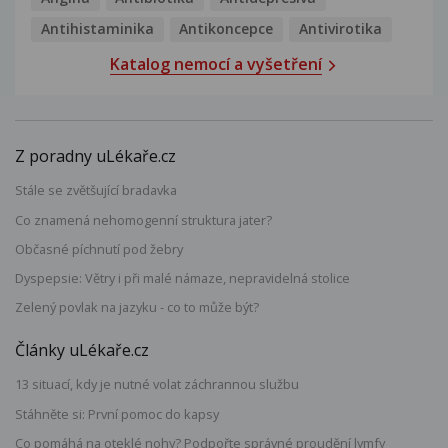
Antihistaminika
Antikoncepce
Antivirotika
Katalog nemocí a vyšetření
Z poradny uLékaře.cz
Stále se zvětšující bradavka
Co znamená nehomogenní struktura jater?
Občasné píchnutí pod žebry
Dyspepsie: Větry i při malé námaze, nepravidelná stolice
Zelený povlak na jazyku - co to může být?
Články uLékaře.cz
13 situací, kdy je nutné volat záchrannou službu
Stáhněte si: První pomoc do kapsy
Co pomáhá na oteklé nohy? Podpořte správné proudění lymfy