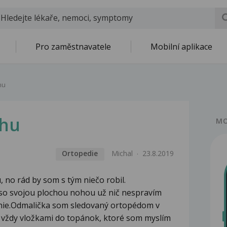
Pro zaměstnavatele
Mobilní aplikace
hu
hu
MO
Ortopedie
Michal
23.8.2019
no rád by som s tým niečo robil.
o svojou plochou nohou už nič nespravím
enie.Odmalička som sledovaný ortopédom v
o vždy vložkami do topánok, ktoré som myslím