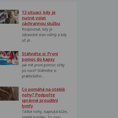
13 situací, kdy je
nutné volat
záchrannou službu
Rozpoznat, kdy je
zdravotní stav vážný a kdy
už je...
Stáhněte si: První
pomoc do kapsy
Jak mít první pomoc vždy
po ruce? Stáhněte si
praktického...
Co pomáhá na oteklé
nohy? Podpořte
správné proudění
lymfy
Těžké nohy, napnutá kůže,
oteklé kotníky. To jsou