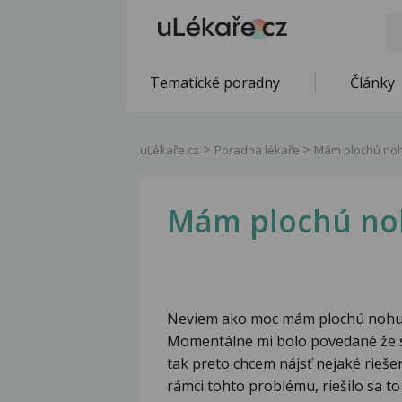
Tematické poradny
Články
uLékaře.cz
Poradna lékaře
Mám plochú no
Mám plochú no
Neviem ako moc mám plochú nohu, 
Momentálne mi bolo povedané že s
tak preto chcem nájsť nejaké rieš
rámci tohto problému, riešilo sa t