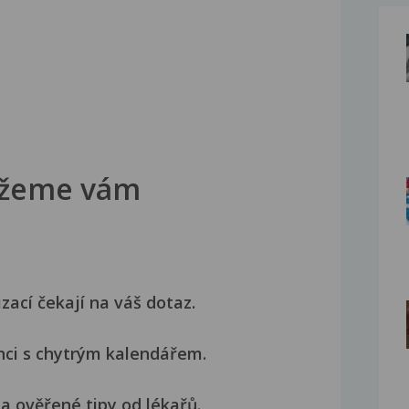
žeme vám
izací čekají na váš dotaz.
nci s chytrým kalendářem.
a ověřené tipy od lékařů.