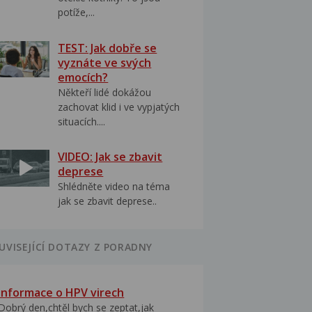
potíže,...
TEST: Jak dobře se
vyznáte ve svých
emocích?
Někteří lidé dokážou
zachovat klid i ve vypjatých
situacích....
VIDEO: Jak se zbavit
deprese
Shlédněte video na téma
jak se zbavit deprese..
UVISEJÍCÍ DOTAZY Z PORADNY
Informace o HPV virech
Dobrý den,chtěl bych se zeptat,jak