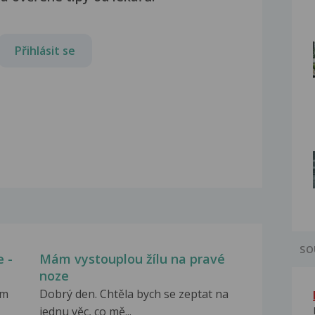
Přihlásit se
SO
 -
Mám vystouplou žílu na pravé
noze
em
Dobrý den. Chtěla bych se zeptat na
jednu věc, co mě...