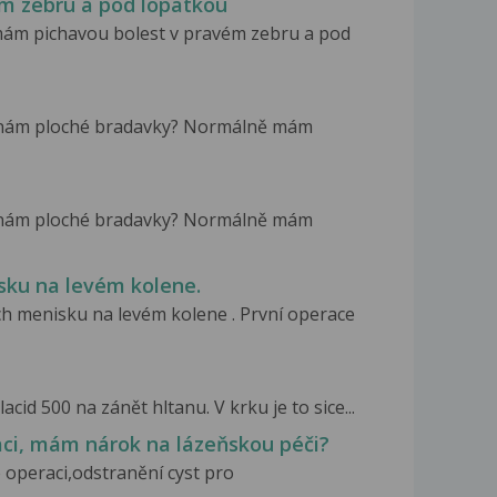
m zebru a pod lopatkou
mám pichavou bolest v pravém zebru a pod
oznám ploché bradavky? Normálně mám
oznám ploché bradavky? Normálně mám
ku na levém kolene.
h menisku na levém kolene . První operace
d 500 na zánět hltanu. V krku je to sice...
ci, mám nárok na lázeňskou péči?
operaci,odstranění cyst pro