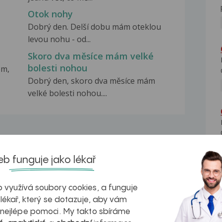
Otok nohy
Dobrý den. Delší dobu mám oteklou
levou nohu - od...
Skoro dva měsíce mám velké
bolesti nohou
ém,
Dobrý den, skoro dva měsíce mám
velké bolesti nohou....
b funguje jako lékař
na zdravá játra?
Myasthenia gravis – vše, co...
 využívá soubory cookies, a funguje
 lékař, který se dotazuje, aby vám
 nejlépe pomoci. My takto sbíráme