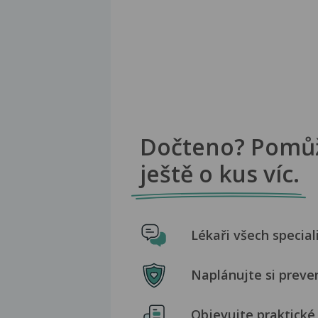
Dočteno? Pomů
ještě o kus víc.
Lékaři všech special
Naplánujte si preve
Objevujte praktické 