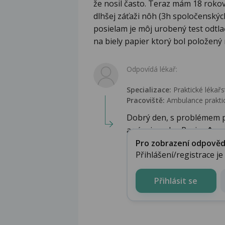
že nosil často. Teraz mám 18 roko
dlhšej záťaži nôh (3h spoločenskýc
posielam je môj urobený test odtla
na biely papier ktorý bol položený
Odpovídá lékař:
Specializace:
Praktické lékařs
Pracoviště:
Ambulance praktic
Dobrý den, s problémem p
a vývoje nohy. Pasivn�...
Pro zobrazení odpovědi 
Přihlášení/registrace j
Přihlásit se