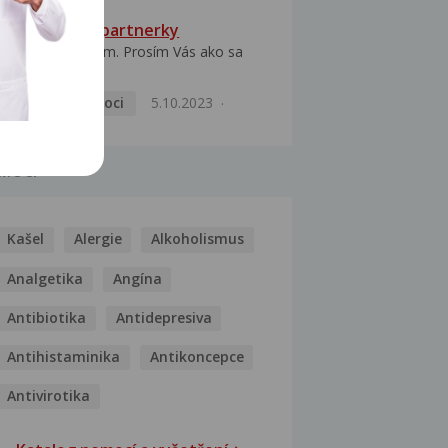
HPV typ 52 u partnerky
Dobrý deň prajem. Prosím Vás ako sa
dá vyliečiť vírus...
Pohlavní nemoci
5.10.2023
MOCI
Kašel
Alergie
Alkoholismus
Analgetika
Angína
Antibiotika
Antidepresiva
Antihistaminika
Antikoncepce
Antivirotika