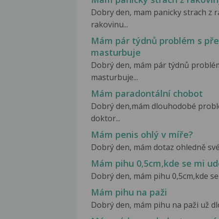
Dobry den, mam panicky strach z 
rakovinu...
Mám pár týdnů problém s pře
masturbuje
Dobrý den, mám pár týdnů problém
masturbuje...
Mám paradontální chobot
Dobrý den,mám dlouhodobé probl
doktor...
Mám penis ohlý v míře?
Dobrý den, mám dotaz ohledně svéh
Mám pihu 0,5cm,kde se mi udě
Dobrý den, mám pihu 0,5cm,kde se mi 
Mám pihu na paži
Dobrý den, mám pihu na paži už dlo