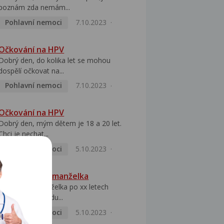
poznám zda nemám...
Pohlavní nemoci
7.10.2023
Očkování na HPV
Dobrý den, do kolika let se mohou
dospělí očkovat na...
Pohlavní nemoci
7.10.2023
Očkování na HPV
Dobrý den, mým dětem je 18 a 20 let.
Chci je nechat...
Pohlavní nemoci
5.10.2023
HPV pozitivní manželka
Dobrý den, manželka po xx letech
přivezla z Východu...
Pohlavní nemoci
5.10.2023