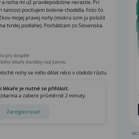
v a noha mi už pravdepodobne nerastie. Pri
h tancov) pociťujem bolenie chodidla. Foto čo
čkov mojej pravej nohy (mokrú som ju položil
 na tvrdej podlahe). Pochádzam zo Slovenska.
tví pro dospělé
kého lékaře Benátky nad Jizerou
loché nohy se mělo dělat něco v období růstu
lékaře je nutné se přihlásit.
e zdarma a zabere průměrně 2 minuty.
Zaregistrovat
MO