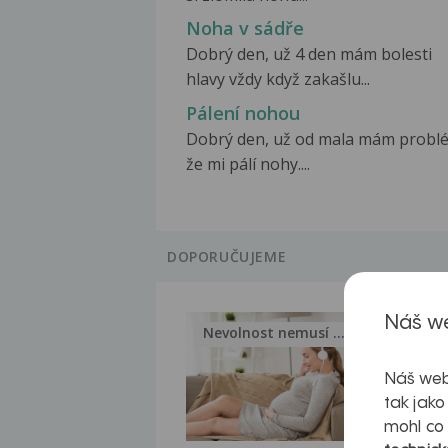
Noha v sádře
Dobrý den, už 4 den mám bolesti
hlavy vždy když zakašlu...
Pálení nohou
Dobrý den, už od mala mám probl
že mi pálí nohy....
DOPORUČUJEME
Náš we
Nevolnost nemusí být nutnou...
Jak 
Náš web
tak jako
mohl co