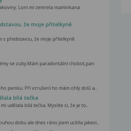
rakoviny. Loni mi zemrela maminkana
dstavou, že moje přítelkyně
 s představou, že moje přítelkyně
émy se zuby.Mám paradontální chobot,pan
o penisu. Při vzrušení ho mám ohlý dolů a...
lala bílá tečka
udělala bílá tečka. Myslíte si, že je to...
uhou dobu ale dnes ráno jsem ucitila jakesi...