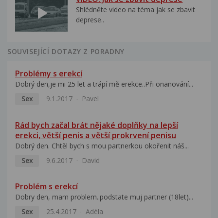
Shlédněte video na téma jak se zbavit
deprese..
SOUVISEJÍCÍ DOTAZY Z PORADNY
Problémy s erekcí
Dobrý den,je mi 25 let a trápí mě erekce..Při onanování...
Sex
9.1.2017
Pavel
Rád bych začal brát nějaké doplňky na lepší
erekci, větší penis a větší prokrvení penisu
Dobrý den. Chtěl bych s mou partnerkou okořenit náš...
Sex
9.6.2017
David
Problém s erekcí
Dobry den, mam problem..podstate muj partner (18let)...
Sex
25.4.2017
Adéla