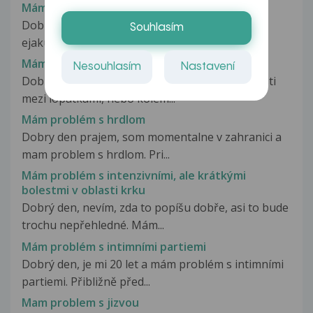
Mám problém s erekci a dosažením ejakulace
Dobrý den, Mám problém s erekci a dosažením
Souhlasím
ejakulace, když jsem sám a uspokojuji...
Mám problém s hlubokým nádechem
Nesouhlasím
Nastavení
Dobrý den, již přes rok mám bolesti zad v oblasti
mezi lopatkami, nebo kolem...
Mám problém s hrdlom
Dobry den prajem, som momentalne v zahranici a
mam problem s hrdlom. Pri...
Mám problém s intenzivními, ale krátkými
bolestmi v oblasti krku
Dobrý den, nevím, zda to popíšu dobře, asi to bude
trochu nepřehledné. Mám...
Mám problém s intimními partiemi
Dobrý den, je mi 20 let a mám problém s intimními
partiemi. Přibližně před...
Mam problem s jizvou