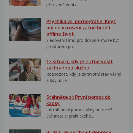
přirozeně voní a...
Psychika vs. pornografie: Když
online vzrušení začne brzdit
offline život
Sledování filmů pro dospělé může být
prostorem pro...
13 situací, kdy je nutné volat
záchrannou službu
Rozpoznat, kdy je zdravotní stav vážný
a kdy už je...
Stáhněte si: První pomoc do
kapsy
Jak mít první pomoc vždy po ruce?
Stáhněte si praktického...
VIDEO: Jak se zbavit deprese