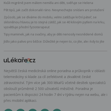
Kvůli migréně jsem málem neměla ani děti, svěřuje se Helena
Pět tipů, jak začít dokonalé ráno. Nevynechejte snídani ani protažení
Způsob, jak se díváme do mobilu, velmi zatěžuje krční páteř, se
skloněnou hlavou je to stejná zátěž, jak se 40 kilovým pytlem na krku,
vysvětluje přední fyzioterapeut
Tipy maminek, jak na svačiny, aby je děti nenosily nesnědené domů
Jídlo jako palivo pro běžce: Důležité je nejen to, co jíte, ale i kdy to jíte
Největší česká medicínská online poradna a průkopník v oblasti
telemedicíny si klade za cíl zefektivnit a zkvalitnit české
zdravotnictví. Tým více jak 300 lékařů včetně desítek specialistů
obslouží průměrně 2 500 uživatelů měsíčně. Poradna je
pacientům k dispozici 24 hodin 7 dní v týdnu nejen na webu, ale i
přes mobilní aplikaci.