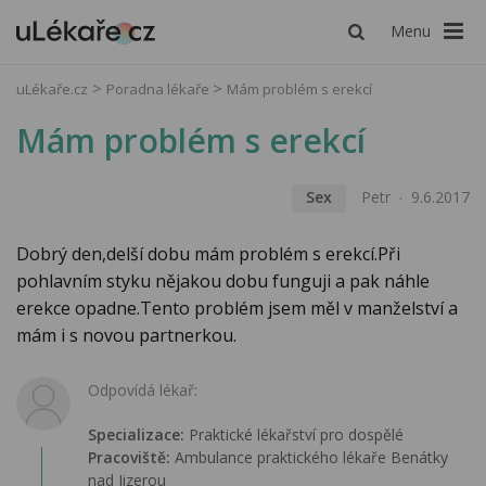
Menu
uLékaře.cz
Poradna lékaře
Mám problém s erekcí
Mám problém s erekcí
Sex
Petr
9.6.2017
Dobrý den,delší dobu mám problém s erekcí.Při
pohlavním styku nějakou dobu funguji a pak náhle
erekce opadne.Tento problém jsem měl v manželství a
mám i s novou partnerkou.
Odpovídá lékař:
Specializace:
Praktické lékařství pro dospělé
Pracoviště:
Ambulance praktického lékaře Benátky
nad Jizerou