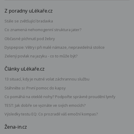
Z poradny uLékaře.cz
Stále se zvětšující bradavka
Co znamená nehomogenní struktura jater?
Občasné píchnutí pod žebry
Dyspepsie: Větry i při malé námaze, nepravidelná stolice
Zelený povlak na jazyku - co to může být?
Články uLékaře.cz
13 situací, kdy je nutné volat záchrannou službu
Stáhněte si: První pomoc do kapsy
Co pomáhá na oteklé nohy? Podpořte správné proudění lymfy
TEST: Jak dobře se vyznáte ve svých emocích?
Výsledky testu EQ: Co prozradil váš emoční kompas?
Žena-in.cz