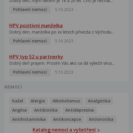
Dobrý den, mým dětem je 18 a 20 let. Chci je nechat...
Pohlavní nemoci
5.10.2023
HPV pozitivní manželka
Dobrý den, manželka po xx letech přivezla z Východu...
Pohlavní nemoci
5.10.2023
HPV typ 52 u partnerky
Dobrý deň prajem. Prosím Vás ako sa dá vyliečiť vírus...
Pohlavní nemoci
5.10.2023
NEMOCI
Kašel
Alergie
Alkoholismus
Analgetika
Angína
Antibiotika
Antidepresiva
Antihistaminika
Antikoncepce
Antivirotika
Katalog nemocí a vyšetření