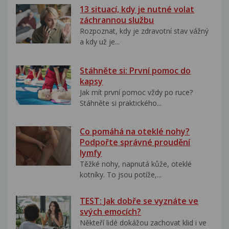
13 situací, kdy je nutné volat
záchrannou službu
Rozpoznat, kdy je zdravotní stav vážný
a kdy už je...
Stáhněte si: První pomoc do
kapsy
Jak mít první pomoc vždy po ruce?
Stáhněte si praktického...
Co pomáhá na oteklé nohy?
Podpořte správné proudění
lymfy
Těžké nohy, napnutá kůže, oteklé
kotníky. To jsou potíže,...
TEST: Jak dobře se vyznáte ve
svých emocích?
Někteří lidé dokážou zachovat klid i ve