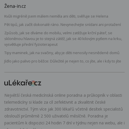
Žena-in.cz
Kvůli migréně jsem málem neměla ani děti, svěřuje se Helena
Pět tipů, jak začít dokonalé ráno. Nevynechejte snídani ani protažení
Způsob, jak se díváme do mobilu, velmi zatěžuje krční páteř, se
skloněnou hlavou je to stejná zátěž, jak se 40 kilovým pytlem na krku,
vysvětluje přední fyzioterapeut
Tipy maminek, jak na svačiny, aby je děti nenosily nesnědené domů
Jídlo jako palivo pro běžce: Důležité je nejen to, co jíte, ale i kdy to jíte
Největší česká medicínská online poradna a průkopník v oblasti
telemedicíny si klade za cíl zefektivnit a zkvalitnit české
zdravotnictví. Tým více jak 300 lékařů včetně desítek specialistů
obslouží průměrně 2 500 uživatelů měsíčně. Poradna je
pacientům k dispozici 24 hodin 7 dní v týdnu nejen na webu, ale i