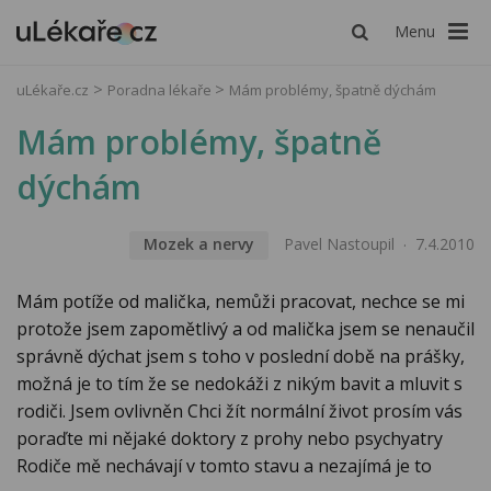
Menu
uLékaře.cz
Poradna lékaře
Mám problémy, špatně dýchám
Mám problémy, špatně
dýchám
Mozek a nervy
Pavel Nastoupil
7.4.2010
Mám potíže od malička, nemůži pracovat, nechce se mi
protože jsem zapomětlivý a od malička jsem se nenaučil
správně dýchat jsem s toho v poslední době na prášky,
možná je to tím že se nedokáži z nikým bavit a mluvit s
rodiči. Jsem ovlivněn Chci žít normální život prosím vás
poraďte mi nějaké doktory z prohy nebo psychyatry
Rodiče mě nechávají v tomto stavu a nezajímá je to