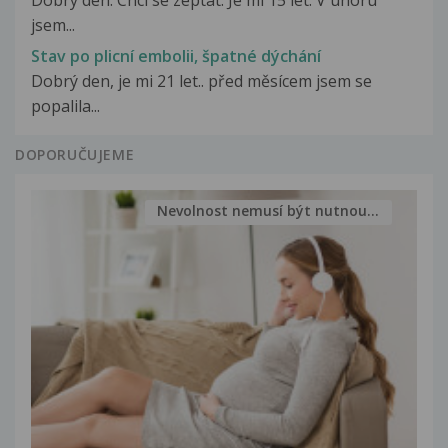
Dobrý den. Chci se zeptat. Je mi 15 let. V únoru
jsem...
Stav po plicní embolii, špatné dýchání
Dobrý den, je mi 21 let.. před měsícem jsem se
popalila...
DOPORUČUJEME
Nevolnost nemusí být nutnou...