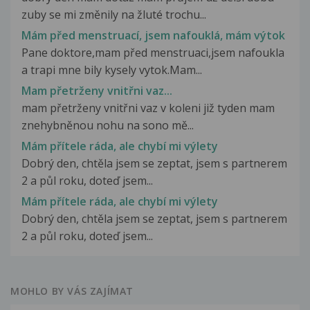
zuby se mi změnily na žluté trochu...
Mám před menstruací, jsem nafouklá, mám výtok
Pane doktore,mam před menstruaci,jsem nafoukla
a trapi mne bily kysely vytok.Mam...
Mam přetrženy vnitřni vaz...
mam přetrženy vnitřni vaz v koleni již tyden mam
znehybněnou nohu na sono mě...
Mám přítele ráda, ale chybí mi výlety
Dobrý den, chtěla jsem se zeptat, jsem s partnerem
2 a půl roku, doteď jsem...
Mám přítele ráda, ale chybí mi výlety
Dobrý den, chtěla jsem se zeptat, jsem s partnerem
2 a půl roku, doteď jsem...
MOHLO BY VÁS ZAJÍMAT