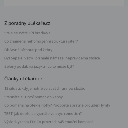
Z poradny uLékaře.cz
Stále se zvětšující bradavka
Co znamená nehomogenní struktura jater?
Občasné píchnutí pod žebry
Dyspepsie: Větry i při malé námaze, nepravidelná stolice
Zelený povlak na jazyku - co to může být?
Články uLékaře.cz
13 situací, kdy je nutné volat záchrannou službu
Stáhněte si: První pomoc do kapsy
Co pomáhá na oteklé nohy? Podpořte správné proudění lymfy
TEST: Jak dobře se vyznáte ve svých emocích?
Výsledky testu EQ: Co prozradil váš emoční kompas?