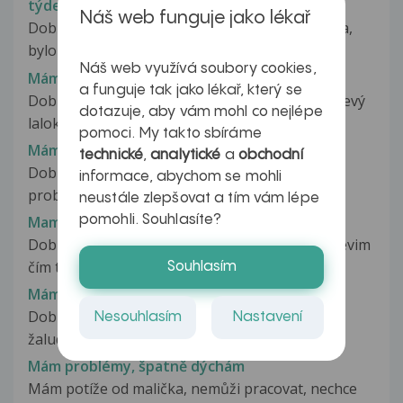
týden) a s tvořením tekutiny v prsou
Náš web funguje jako lékař
Dobrý den, již jsem sem svůj dotaz jednou psala,
bylo mi doporučeno zajít znovu...
Náš web využívá soubory cookies,
Mám problémy se štítnou žlázou
a funguje tak jako lékař, který se
Dobrý den, mám problémy se štítnou žlázou - levý
dotazuje, aby vám mohl co nejlépe
lalok je kompletně vyplněn...
pomoci. My takto sbíráme
Mám problémy se zažíváním
technické
,
analytické
a
obchodní
Dobrý den, již delší dobu (cca 1 měsíc) mám
informace, abychom se mohli
problémy se zažíváním, některý den...
neustále zlepšovat a tím vám lépe
pomohli. Souhlasíte?
Mam problémy se žaludem
Dobrý den,při doteku me žalud svedi a bolí a nevim
čím to je.zajímalo by me...
Souhlasím
Mám problémy se žaludkem a bolest zad
Dobrý den, již delší dobu mám problémy se
Nesouhlasím
Nastavení
žaludkem, jakoby pocit kamene, plnosti,...
Mám problémy, špatně dýchám
Mám potíže od malička, nemůži pracovat, nechce