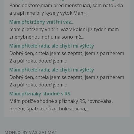
Pane doktore,mam před menstruaci,jsem nafoukla
a trapi mne bily kysely vytok.Mam...
Mam přetrženy vnitřni vaz...
mam přetrženy vnitřni vaz v koleni již tyden mam
znehybněnou nohu na sono mě...
Mám přítele ráda, ale chybí mi výlety
Dobrý den, chtěla jsem se zeptat, jsem s partnerem
2 a půl roku, doteď jsem...
Mám přítele ráda, ale chybí mi výlety
Dobrý den, chtěla jsem se zeptat, jsem s partnerem
2 a půl roku, doteď jsem...
Mám příznaky shodné s RS
Mám potíže shodné s příznaky RS, rovnováha,
brnění, špatná chůze, bolest ucha,...
MOHLO BY VÁS ZAJÍMAT