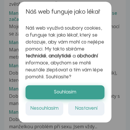
zvětčování demence. Žijeme společnějen...
Náš web funguje jako lékař
Manželka 80 let, trpící Alzheimerovou nemocí se
začala v noci i přes den pomočovat
Moje manželka 80 let, trpící Alzheimerovou nemocí
Náš web využívá soubory cookies,
se začala v noci i přes den...
a funguje tak jako lékař, který se
Manželka dostala injekci ...
dotazuje, aby vám mohl co nejlépe
Manželka dostala injekci na zanět šlachy depo
pomoci. My takto sbíráme
metrazol 20mg s mesocainem kojí...
technické
,
analytické
a
obchodní
informace, abychom se mohli
Manželka má kožní problémy
neustále zlepšovat a tím vám lépe
Dobrý den, manželka má kožní problémy (atopik),
pomohli. Souhlasíte?
které jí trápí prakticky od...
Manželka odmítá sex
Souhlasím
Dobry den.mam trosku vacsi problem.som zenaty s
manzelkov sme spolu osem rokov..nikdy...
Nesouhlasím
Nastavení
Manželka si pomáhá ....
Dobrý den. Již nějakou dobu máme doma s
manželkou problém při sexu. Jsem vždy...