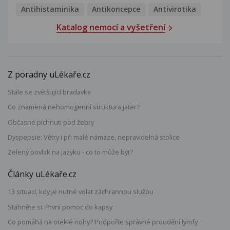
Antihistaminika
Antikoncepce
Antivirotika
Katalog nemocí a vyšetření
Z poradny uLékaře.cz
Stále se zvětšující bradavka
Co znamená nehomogenní struktura jater?
Občasné píchnutí pod žebry
Dyspepsie: Větry i při malé námaze, nepravidelná stolice
Zelený povlak na jazyku - co to může být?
Články uLékaře.cz
13 situací, kdy je nutné volat záchrannou službu
Stáhněte si: První pomoc do kapsy
Co pomáhá na oteklé nohy? Podpořte správné proudění lymfy