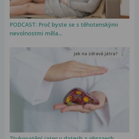
PODCAST: Proč byste se s těhotenskými
nevolnostmi měla...
Jak na zdravá játra?
Ztukovatění jater v datech a obrazech