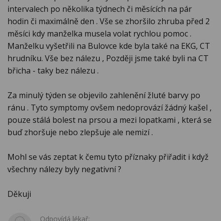
intervalech po několika týdnech či měsících na pár
hodin či maximálně den . Vše se zhoršilo zhruba před 2
měsíci kdy manželka musela volat rychlou pomoc .
Manželku vyšetřili na Bulovce kde byla také na EKG, CT
hrudníku. Vše bez nálezu , Později jsme také byli na CT
břicha - taky bez nálezu .
Za minulý týden se objevilo zahlenění žluté barvy po
ránu . Tyto symptomy ovšem nedoprovází žádný kašel ,
pouze stálá bolest na prsou a mezi lopatkami , která se
buď zhoršuje nebo zlepšuje ale nemizí .
Mohl se vás zeptat k čemu tyto příznaky přiřadit i když
všechny nálezy byly negativní ?
Děkuji
Odpovídá lékař: