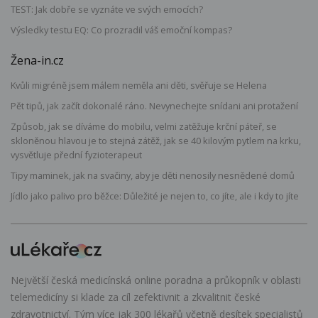
TEST: Jak dobře se vyznáte ve svých emocích?
Výsledky testu EQ: Co prozradil váš emoční kompas?
Žena-in.cz
Kvůli migréně jsem málem neměla ani děti, svěřuje se Helena
Pět tipů, jak začít dokonalé ráno. Nevynechejte snídani ani protažení
Způsob, jak se díváme do mobilu, velmi zatěžuje krční páteř, se
skloněnou hlavou je to stejná zátěž, jak se 40 kilovým pytlem na krku,
vysvětluje přední fyzioterapeut
Tipy maminek, jak na svačiny, aby je děti nenosily nesnědené domů
Jídlo jako palivo pro běžce: Důležité je nejen to, co jíte, ale i kdy to jíte
Největší česká medicínská online poradna a průkopník v oblasti
telemedicíny si klade za cíl zefektivnit a zkvalitnit české
zdravotnictví. Tým více jak 300 lékařů včetně desítek specialistů