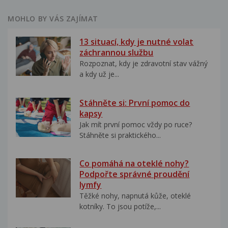
MOHLO BY VÁS ZAJÍMAT
13 situací, kdy je nutné volat
záchrannou službu
Rozpoznat, kdy je zdravotní stav vážný
a kdy už je...
Stáhněte si: První pomoc do
kapsy
Jak mít první pomoc vždy po ruce?
Stáhněte si praktického...
Co pomáhá na oteklé nohy?
Podpořte správné proudění
lymfy
Těžké nohy, napnutá kůže, oteklé
kotníky. To jsou potíže,...