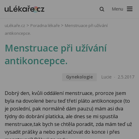
Menu
uLékaře.cz
Poradna lékaře
Menstruace při užívání
antikoncepce.
Menstruace při užívání
antikoncepce.
Gynekologie
Lucie
2.5.2017
Dobrý den, kvůli oddálení menstruace, proroze jsem
byla na dovolené beru teď třetí pláto antikoncepce (to
je poslední, pak normálně dám pauzu) mám asi dva
týdny do dobrání platicka, ale dnes se mi spustila
menstruace,tak bych se chtěla poradit, zda mám teď už
vysadit prášky a nebo pokračovat do konce i přes