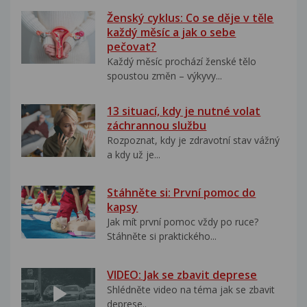
Ženský cyklus: Co se děje v těle
každý měsíc a jak o sebe
pečovat?
Každý měsíc prochází ženské tělo
spoustou změn – výkyvy...
13 situací, kdy je nutné volat
záchrannou službu
Rozpoznat, kdy je zdravotní stav vážný
a kdy už je...
Stáhněte si: První pomoc do
kapsy
Jak mít první pomoc vždy po ruce?
Stáhněte si praktického...
VIDEO: Jak se zbavit deprese
Shlédněte video na téma jak se zbavit
deprese..