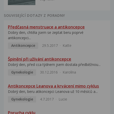
SOUVISEJÍCÍ DOTAZY Z PORADNY
Předčasná menstruace a antikoncepce
Dobry den, chtěla jsem se zeptat beru poprvé
antikoncepci...
Antikoncepce
29.5.2017
Katte
Špinění při užívání antikoncepce
Dobrý den, před cca týdnem jsem dostala předběžnou...
Gynekologie
30.12.2016
Karolína
Antikoncepce Leanova a krvácení mimo cyklus
Dobrý den, beru atikoncepci Leanova už 10 měsíců a...
Gynekologie
4.7.2017
Lucie
Porucha cyklu