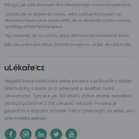
Pět tipů, jak začít dokonalé ráno. Nevynechejte snídani ani protažení
Způsob, jak se díváme do mobilu, velmi zatěžuje krční páteř, se
skloněnou hlavou je to stejná zátěž, jak se 40 kilovým pytlem na krku,
vysvětluje přední fyzioterapeut
Tipy maminek, jak na svačiny, aby je děti nenosily nesnědené domů
Jídlo jako palivo pro běžce: Důležité je nejen to, co jíte, ale i kdy to jíte
Největší česká medicínská online poradna a průkopník v oblasti
telemedicíny si klade za cíl zefektivnit a zkvalitnit české
zdravotnictví. Tým více jak 300 lékařů včetně desítek specialistů
obslouží průměrně 2 500 uživatelů měsíčně. Poradna je
pacientům k dispozici 24 hodin 7 dní v týdnu nejen na webu, ale i
přes mobilní aplikaci.