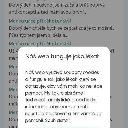
Dobrý den, nedávno jsem začala brát poprvé
antikoncepci a teď mám svou první...
Menstruace při těhotenství
Dobrý den chtěla bych se zeptat zda je to možné..
Přes týdnem jsem si dělala...
Menstruace při těhotenství
Už 4 dny mám menstruaci a občas se stane že při
Náš web funguje jako lékař
menstruaci mě velmi zaboli břicho...
Menstruace při užívání antikoncepce
Náš web využívá soubory cookies,
Dobrý den, jsem dlouholetou uživatelku
a funguje tak jako lékař, který se
antikoncepce Lunafem. Předminulý měsíc...
dotazuje, aby vám mohl co nejlépe
Menstruace při užívání antikoncepce
pomoci. My takto sbíráme
Dobrý den, chtěla bych se prosím Vás zeptat, co
technické
,
analytické
a
obchodní
může způsobovat menstruaci,...
informace, abychom se mohli
Menstruace při užívání antikoncepce
neustále zlepšovat a tím vám lépe
Dobrý den, půl roku používám NuvaRing. Jsem s
pomohli. Souhlasíte?
ním spokojená, až tento měsíc...