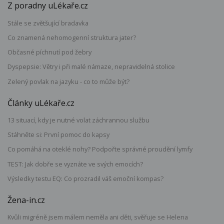
Z poradny uLékaře.cz
Stále se zvětšující bradavka
Co znamená nehomogenní struktura jater?
Občasné píchnutí pod žebry
Dyspepsie: Větry i při malé námaze, nepravidelná stolice
Zelený povlak na jazyku - co to může být?
Články uLékaře.cz
13 situací, kdy je nutné volat záchrannou službu
Stáhněte si: První pomoc do kapsy
Co pomáhá na oteklé nohy? Podpořte správné proudění lymfy
TEST: Jak dobře se vyznáte ve svých emocích?
Výsledky testu EQ: Co prozradil váš emoční kompas?
Žena-in.cz
Kvůli migréně jsem málem neměla ani děti, svěřuje se Helena