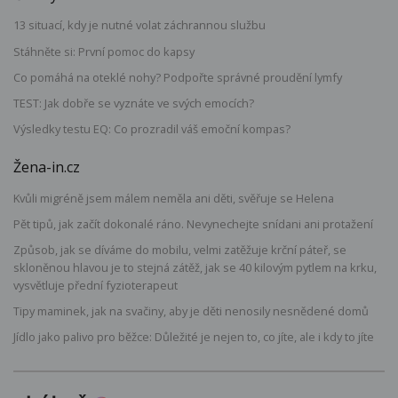
13 situací, kdy je nutné volat záchrannou službu
Stáhněte si: První pomoc do kapsy
Co pomáhá na oteklé nohy? Podpořte správné proudění lymfy
TEST: Jak dobře se vyznáte ve svých emocích?
Výsledky testu EQ: Co prozradil váš emoční kompas?
Žena-in.cz
Kvůli migréně jsem málem neměla ani děti, svěřuje se Helena
Pět tipů, jak začít dokonalé ráno. Nevynechejte snídani ani protažení
Způsob, jak se díváme do mobilu, velmi zatěžuje krční páteř, se
skloněnou hlavou je to stejná zátěž, jak se 40 kilovým pytlem na krku,
vysvětluje přední fyzioterapeut
Tipy maminek, jak na svačiny, aby je děti nenosily nesnědené domů
Jídlo jako palivo pro běžce: Důležité je nejen to, co jíte, ale i kdy to jíte