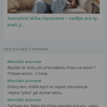
Inovativní léčba myastenie – naděje pro ty,
kteří ji...
VÍCE DOTAZŮ Z PORADNY
Mentální anorexie
Myslíte že můžu jíst přesnídávky třeba na večeři ?
Příklad večeře : 3 žitné...
Mentální anorexie
Dobrý den, chtěla bych se zeptat zda existuje
nějaká "páka" jak dostat takto...
Mentální anorexie
Začínám jíst. Mám jíst třeba klasické jogurty,, nebo