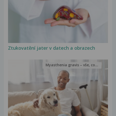
Ztukovatění jater v datech a obrazech
Myasthenia gravis – vše, co...