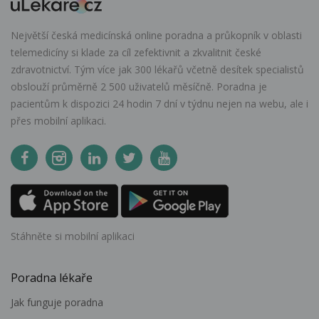
Největší česká medicínská online poradna a průkopník v oblasti
telemedicíny si klade za cíl zefektivnit a zkvalitnit české
zdravotnictví. Tým více jak 300 lékařů včetně desítek specialistů
obslouží průměrně 2 500 uživatelů měsíčně. Poradna je
pacientům k dispozici 24 hodin 7 dní v týdnu nejen na webu, ale i
přes mobilní aplikaci.
Stáhněte si mobilní aplikaci
Poradna lékaře
Jak funguje poradna