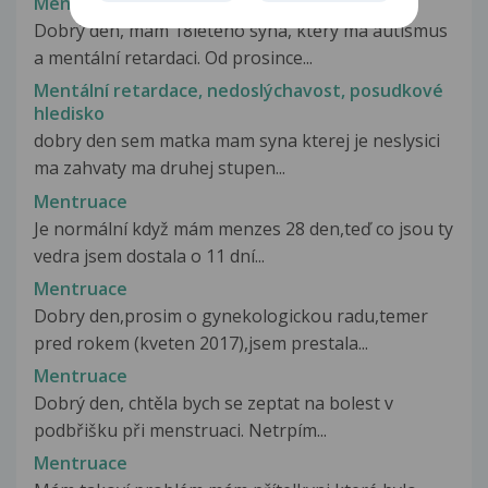
Mentální retardace a medikace
Dobrý den, mám 18letého syna, který má autismus
a mentální retardaci. Od prosince...
Mentální retardace, nedoslýchavost, posudkové
hledisko
dobry den sem matka mam syna kterej je neslysici
ma zahvaty ma druhej stupen...
Mentruace
Je normální když mám menzes 28 den,teď co jsou ty
vedra jsem dostala o 11 dní...
Mentruace
Dobry den,prosim o gynekologickou radu,temer
pred rokem (kveten 2017),jsem prestala...
Mentruace
Dobrý den, chtěla bych se zeptat na bolest v
podbřišku při menstruaci. Netrpím...
Mentruace