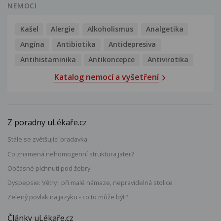
NEMOCI
Kašel
Alergie
Alkoholismus
Analgetika
Angína
Antibiotika
Antidepresiva
Antihistaminika
Antikoncepce
Antivirotika
Katalog nemocí a vyšetření
Z poradny uLékaře.cz
Stále se zvětšující bradavka
Co znamená nehomogenní struktura jater?
Občasné píchnutí pod žebry
Dyspepsie: Větry i při malé námaze, nepravidelná stolice
Zelený povlak na jazyku - co to může být?
Články uLékaře.cz