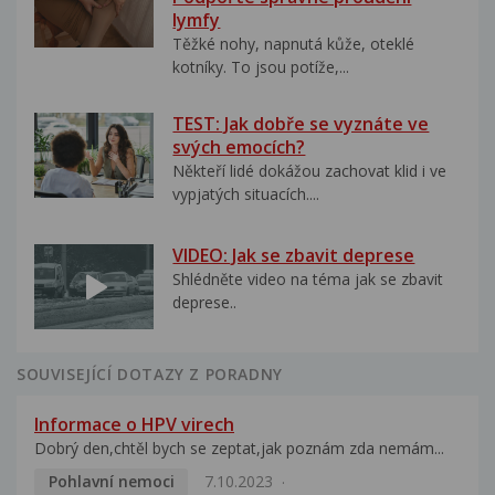
lymfy
Těžké nohy, napnutá kůže, oteklé
kotníky. To jsou potíže,...
TEST: Jak dobře se vyznáte ve
svých emocích?
Někteří lidé dokážou zachovat klid i ve
vypjatých situacích....
VIDEO: Jak se zbavit deprese
Shlédněte video na téma jak se zbavit
deprese..
SOUVISEJÍCÍ DOTAZY Z PORADNY
Informace o HPV virech
Dobrý den,chtěl bych se zeptat,jak poznám zda nemám...
Pohlavní nemoci
7.10.2023