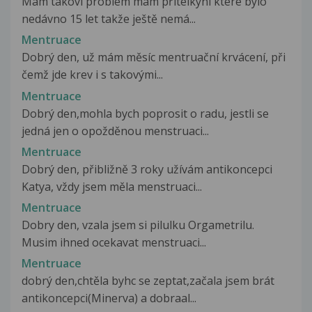
Mám takoví problém mám přítelkyni které bylo
nedávno 15 let takže ještě nemá...
Mentruace
Dobrý den, už mám měsíc mentruační krvácení, při
čemž jde krev i s takovými...
Mentruace
Dobrý den,mohla bych poprosit o radu, jestli se
jedná jen o opožděnou menstruaci...
Mentruace
Dobrý den, přibližně 3 roky užívám antikoncepci
Katya, vždy jsem měla menstruaci...
Mentruace
Dobry den, vzala jsem si pilulku Orgametrilu.
Musim ihned ocekavat menstruaci...
Mentruace
dobrý den,chtěla byhc se zeptat,začala jsem brát
antikoncepci(Minerva) a dobraal...