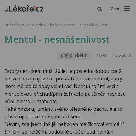
Menu
uLékaře.cz
Poradna lékaře
Mentol - nesnášenlivost
Mentol - nesnášenlivost
Jiný problém
Xaver
13.6.2019
Dobrý den, jsem muž, 20 let, a poslední dobou cca 2
měsíce pozoruji, že mi přestal chutnat mentol, který
jsem měl do té doby velmi rád. Nechutnají mi věci s
mentolovou příchutí/příměsí (Kofola), téměř nesnesu
vůni mentolu, máty atd.
Také pozoruji změnu svého tělesného pachu, ale to
přisuzuji pouze změnám s věkem.
Nevím, zda jsem jiný já, nebo jen mé čichové vnímání...
S ničím se neléčím, podobné zkušenosti nemám.