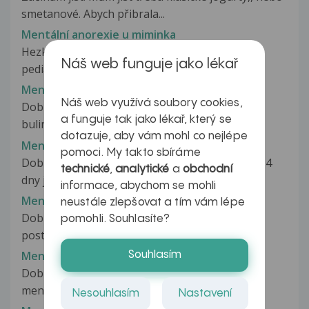
smetanové. Abych přibrala...
Mentální anorexie u miminka
Hezký den, u 4 měsíčního miminka byla kvalitní
Náš web funguje jako lékař
pediatričkou diagnostikována...
Mentální bulimie
Náš web využívá soubory cookies,
Dobrý den, Už skoro deset let trpim mentální
a funguje tak jako lékař, který se
bulimii. Několikrát jsem se...
dotazuje, aby vám mohl co nejlépe
Mentální bulimie
pomoci. My takto sbíráme
Dobrý den. Cítím a myslim ze mám problém. Už 4
technické
,
analytické
a
obchodní
dny je mi zle. Cítím jak me...
informace, abychom se mohli
Mentální retardace
neustále zlepšovat a tím vám lépe
Dobrý den mám 13dceru ma lehké mentální
pomohli. Souhlasíte?
postižení potrebuju poradit jak ji chránit...
Mentální retardace
Souhlasím
Dobrý den, jakým způsobem diagnostikovat
mentální retardaci v dospělosti...
Nesouhlasím
Nastavení