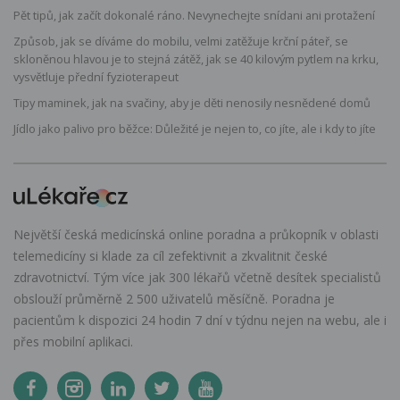
Pět tipů, jak začít dokonalé ráno. Nevynechejte snídani ani protažení
Způsob, jak se díváme do mobilu, velmi zatěžuje krční páteř, se
skloněnou hlavou je to stejná zátěž, jak se 40 kilovým pytlem na krku,
vysvětluje přední fyzioterapeut
Tipy maminek, jak na svačiny, aby je děti nenosily nesnědené domů
Jídlo jako palivo pro běžce: Důležité je nejen to, co jíte, ale i kdy to jíte
Největší česká medicínská online poradna a průkopník v oblasti
telemedicíny si klade za cíl zefektivnit a zkvalitnit české
zdravotnictví. Tým více jak 300 lékařů včetně desítek specialistů
obslouží průměrně 2 500 uživatelů měsíčně. Poradna je
pacientům k dispozici 24 hodin 7 dní v týdnu nejen na webu, ale i
přes mobilní aplikaci.