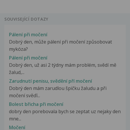
SOUVISEJÍCÍ DOTAZY
Pálení při močení
Dobrý den, může pálení při močení způsobovat
mykóza?
Pálení při močení
Dobrý den, už asi 2 týdny mám problém, svědí mě
žalud,...
Zarudnutí penisu, svědění pří močení
Dobrý den mám zarudlou špičku žaludu a při
močení svěďí...
Bolest břicha při močení
dobry den porebovala bych se zeptat uz nejaky den
mne...
Močení