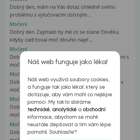
Dobrý den, mám na Vás dotaz ohledně svého
problému s vylučovacím ústrojím....
Močení
Dobrý den. Zajímalo by mě co se stane člověku
kdyby zadržoval moč dlouho např....
Močení
Dobrý den, prosím o radu už měsíc mám problém s
Náš web funguje jako lékař
močením. Potřebuji se vymočit,...
Močení
Náš web využívá soubory cookies,
Dobrý den, už druhý měsíc se mi objevuje pěna v
a funguje tak jako lékař, který se
moči. Studuji v zahraničí kde...
dotazuje, aby vám mohl co nejlépe
Močení
pomoci. My takto sbíráme
Dobrý den mám takový menší problém s
technické
,
analytické
a
obchodní
močením.Přes den problémy nemám ale když...
informace, abychom se mohli
Močení
neustále zlepšovat a tím vám lépe
Dobrý den,prosím, je možný přenos viru HIV
pomohli. Souhlasíte?
močením do úst partnerovi,či partnerce...