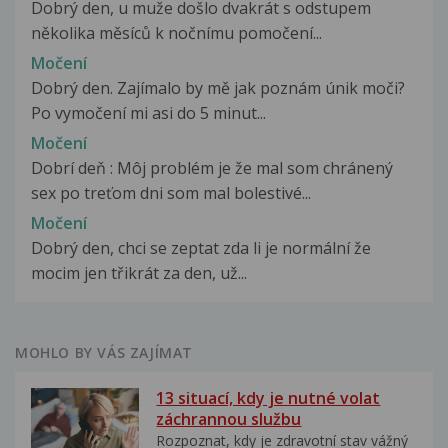
Dobrý den, u muže došlo dvakrát s odstupem
několika měsíců k nočnímu pomočení...
Močení
Dobrý den. Zajímalo by mě jak poznám únik moči?
Po vymočení mi asi do 5 minut...
Močení
Dobrí deň : Môj problém je že mal som chránený
sex po treťom dni som mal bolestivé...
Močení
Dobrý den, chci se zeptat zda li je normální že
mocim jen třikrát za den, už...
MOHLO BY VÁS ZAJÍMAT
13 situací, kdy je nutné volat
záchrannou službu
Rozpoznat, kdy je zdravotní stav vážný