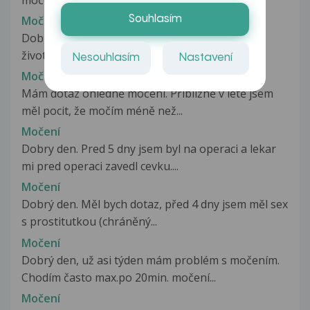
Močení
Souhlasím
Dobrý den, nedávno jsem začala žít sexuálním
životem...a teď při močení mě to...
Nesouhlasím
Nastavení
Močení
Mám dotaz ohledně močení. Přibližně v létě jsem
měl pocit, že močím méně než...
Močení
Dobry den. Pred 5 dny jsem byl na operaci a lekar
mi pred operaci zavedl cevku....
Močení
Dobrý den. Měl bych dotaz, před 4 dny jsem měl sex
s prostitutkou (chráněný...
Močení
Dobrý den, už asi týden mám problém s močením.
Chodím často max.po 20min. močení...
Močení