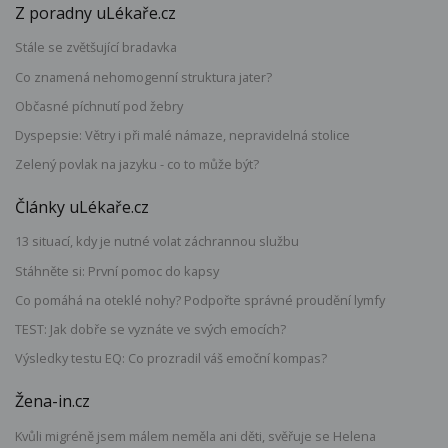
Z poradny uLékaře.cz
Stále se zvětšující bradavka
Co znamená nehomogenní struktura jater?
Občasné píchnutí pod žebry
Dyspepsie: Větry i při malé námaze, nepravidelná stolice
Zelený povlak na jazyku - co to může být?
Články uLékaře.cz
13 situací, kdy je nutné volat záchrannou službu
Stáhněte si: První pomoc do kapsy
Co pomáhá na oteklé nohy? Podpořte správné proudění lymfy
TEST: Jak dobře se vyznáte ve svých emocích?
Výsledky testu EQ: Co prozradil váš emoční kompas?
Žena-in.cz
Kvůli migréně jsem málem neměla ani děti, svěřuje se Helena