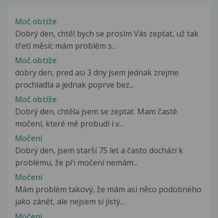
Moč.obtíže
Dobrý den, chtěl bych se prosím Vás zeptat, už tak
třetí měsíc mám problém s...
Moč.obtíže
dobry den, pred asi 3 dny jsem jednak zrejme
prochladla a jednak poprve bez...
Moč.obtíže
Dobrý den, chtěla jsem se zeptat. Mam časté
močení, které mě probudí i v...
Močení
Dobrý den, jsem starší 75 let a často dochází k
problému, že při močení nemám...
Močení
Mám problém takový, že mám asi něco podobného
jako zánět, ale nejsem si jistý...
Močení