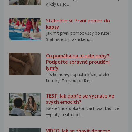
a kdy už je...
Stáhněte si: První pomoc do
kapsy
Jak mít první pomoc vždy po ruce?
Stáhněte si praktického...
Co pomáhá na oteklé nohy?
Podpořte správné proudění
lymfy
Těžké nohy, napnutá kůže, oteklé
kotníky. To jsou potíže,...
TEST: Jak dobře se vyznáte ve
svých emocích?
Někteří lidé dokážou zachovat klid i ve
vypjatých situacích....
VIDEO: Jak se zbavit deprese