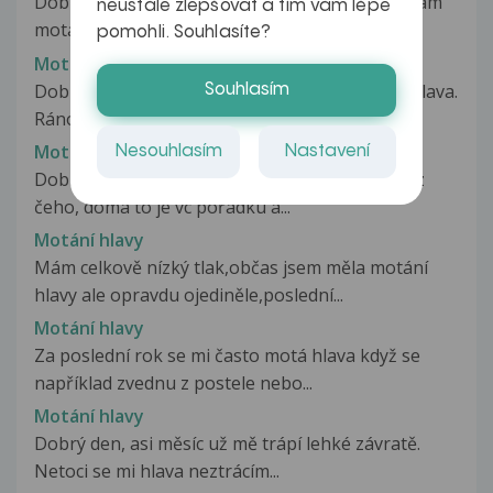
Dobrý den, paní doktorko od včerejšího dne mám
neustále zlepšovat a tím vám lépe
motání hlavy a to takové,...
pomohli. Souhlasíte?
Motání hlavy
Dobrý večer mám dotaz. Už týden se mi motá hlava.
Souhlasím
Ráno při vstávání, během dne...
Motání hlavy
Nesouhlasím
Nastavení
Dobrý den, už týden se mi motá hlava a nevím z
čeho, doma to je vc pořádku a...
Motání hlavy
Mám celkově nízký tlak,občas jsem měla motání
hlavy ale opravdu ojediněle,poslední...
Motání hlavy
Za poslední rok se mi často motá hlava když se
například zvednu z postele nebo...
Motání hlavy
Dobrý den, asi měsíc už mě trápí lehké závratě.
Netoci se mi hlava neztrácím...