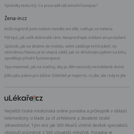
Výsledky testu EQ: Co prozradil váš emoční kompas?
Žena-in.cz
Kvůli migréně jsem málem neměla ani děti, svěřuje se Helena
Pět tipů, jak začít dokonalé ráno. Nevynechejte snídani ani protažení
Způsob, jak se díváme do mobilu, velmi zatěžuje krční páteř, se
skloněnou hlavou je to stejná zátěž, jak se 40 kilovým pytlem na krku,
vysvětluje přední fyzioterapeut
Tipy maminek, jak na svačiny, aby je děti nenosily nesnědené domů
Jídlo jako palivo pro běžce: Důležité je nejen to, co jíte, ale i kdy to jíte
Největší česká medicínská online poradna a průkopník v oblasti
telemedicíny si klade za cíl zefektivnit a zkvalitnit české
zdravotnictví. Tým více jak 300 lékařů včetně desítek specialistů
obslouží průměrně 2 500 uživatelů měsíčně. Poradna je