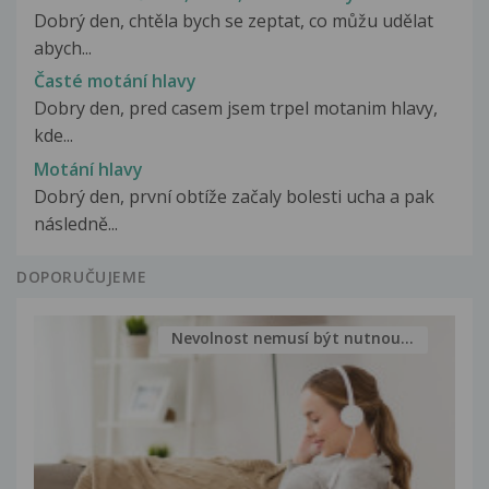
Dobrý den, chtěla bych se zeptat, co můžu udělat
abych...
Časté motání hlavy
Dobry den, pred casem jsem trpel motanim hlavy,
kde...
Motání hlavy
Dobrý den, první obtíže začaly bolesti ucha a pak
následně...
DOPORUČUJEME
Nevolnost nemusí být nutnou...