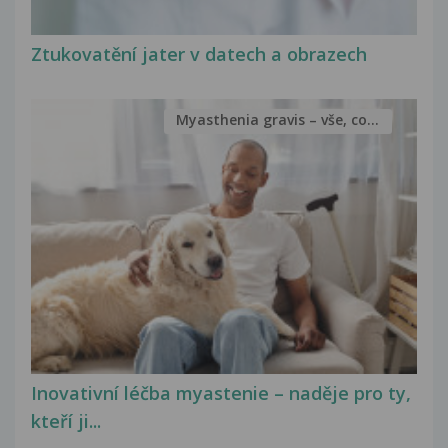
Ztukovatění jater v datech a obrazech
Myasthenia gravis – vše, co...
Inovativní léčba myastenie – naděje pro ty,
kteří ji...