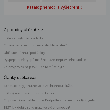
Katalog nemocí a vyšetření
Z poradny uLékaře.cz
Stále se zvětšující bradavka
Co znamená nehomogenní struktura jater?
Občasné píchnutí pod žebry
Dyspepsie: Větry i při malé námaze, nepravidelná stolice
Zelený povlak na jazyku - co to může být?
Články uLékaře.cz
13 situací, kdy je nutné volat záchrannou službu
Stáhněte si: První pomoc do kapsy
Co pomáhá na oteklé nohy? Podpořte správné proudění lymfy
TEST: Jak dobře se vyznáte ve svých emocích?