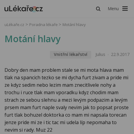
Menu
uLékaře.cz
Poradna lékaře
Motání hlavy
Motání hlavy
Vnitřní lékařství
Julius
22.9.2017
Dobry den mam problem stale se mi mota hlava mam
tlak na spancich tezko se mi dycha furt zivam a pride mi
ze kdyz sedim nebo lezim mam znecitlivele nohy a
trochu i ruce tlak mam vporadku kdyz chodim mam
strach ze sebou slehnu a mezi levým podpazim a levým
prsem mam furt naple svaly nevim jak to popsat proste
furt tlak bohuzel doktorka co mam mi napsala torecan
jenze pride mi ze i tic tac mi udela líp nepomaha to
nevim si rady. Muz 22