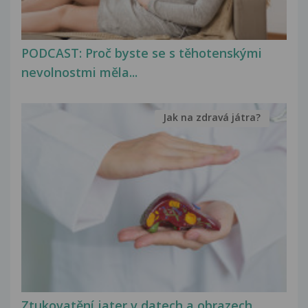
PODCAST: Proč byste se s těhotenskými
nevolnostmi měla...
Jak na zdravá játra?
Ztukovatění jater v datech a obrazech