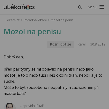
Menu
uLékaře.cz
Poradna lékaře
mozol na penisu
Mozol na penisu
Kožní obtíže
Karel
30.8.2012
Dobrý den,
před pár týdny se mi objevilo na penisu něco jako
mozol. Je to o něco tužší než okolní tkáň, nebolí a je to
suché.
Může to být způsobeno neopatrným zacházením při
masturbaci?
Odpovídá lékař: