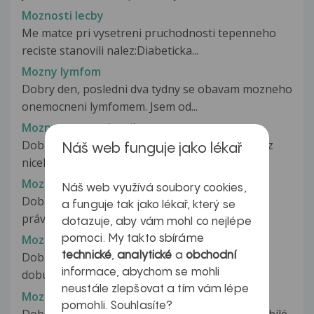
Moznosti lecby
Me matce pri vysetreni pruchodnosti tepenneho
reciste stanovili nalez:Diabeticka...
Mozny lymfom
Dobry den, posledni dva tydny se obavam mozneho
onemocneni lymfomem. Jsem od...
Mozny zanet vajecniku a srusty
Dobry den. V unoru v praci na nocni jsem mela z
Náš web funguje jako lékař
niceho nic zimnici,teplotu,bolest...
Mozol
Náš web využívá soubory cookies,
Dobrý den. Potřebovala bych poradit mám na
a funguje tak jako lékař, který se
právě noze vybočení palec ten mě...
dotazuje, aby vám mohl co nejlépe
Mozol na chodidle
pomoci. My takto sbíráme
technické
,
analytické
a
obchodní
Dobrý večer, mám dotaz na noze mám již delší
informace, abychom se mohli
dobu mozol. Chodím pravidelně na...
neustále zlepšovat a tím vám lépe
Mozol nohy s kuřím okem
pomohli. Souhlasíte?
Dobrý den,na okraji nohy se mi udělalo takové bílé