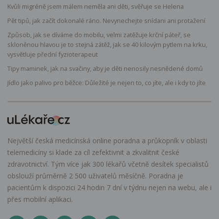
Kvůli migréně jsem málem neměla ani děti, svěřuje se Helena
Pět tipů, jak začít dokonalé ráno. Nevynechejte snídani ani protažení
Způsob, jak se díváme do mobilu, velmi zatěžuje krční páteř, se
skloněnou hlavou je to stejná zátěž, jak se 40 kilovým pytlem na krku,
vysvětluje přední fyzioterapeut
Tipy maminek, jak na svačiny, aby je děti nenosily nesnědené domů
Jídlo jako palivo pro běžce: Důležité je nejen to, co jíte, ale i kdy to jíte
Největší česká medicínská online poradna a průkopník v oblasti
telemedicíny si klade za cíl zefektivnit a zkvalitnit české
zdravotnictví. Tým více jak 300 lékařů včetně desítek specialistů
obslouží průměrně 2 500 uživatelů měsíčně. Poradna je
pacientům k dispozici 24 hodin 7 dní v týdnu nejen na webu, ale i
přes mobilní aplikaci.