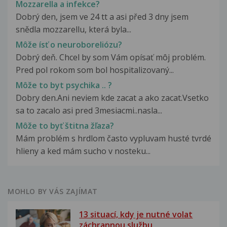
Mozzarella a infekce?
Dobrý den, jsem ve 24 tt a asi před 3 dny jsem
snědla mozzarellu, která byla...
Môže ísť o neuroboreliózu?
Dobrý deň. Chcel by som Vám opísať môj problém.
Pred pol rokom som bol hospitalizovaný...
Môže to byt psychika .. ?
Dobry den.Ani neviem kde zacat a ako zacat.Vsetko
sa to zacalo asi pred 3mesiacmi..nasla...
Môže to byť štitna žľaza?
Mám problém s hrdlom často vypluvam husté tvrdé
hlieny a ked mám sucho v nosteku...
MOHLO BY VÁS ZAJÍMAT
13 situací, kdy je nutné volat
záchrannou službu