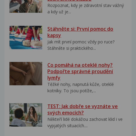
Rozpoznat, kdy je zdravotní stav vážný
a kdy už je...
Stáhněte si: První pomoc do
kapsy
Jak mít první pomoc vždy po ruce?
Stáhněte si praktického...
Co pomáhá na oteklé nohy?
Podpořte správné proudění
lymfy
Těžké nohy, napnutá kůže, oteklé
kotníky. To jsou potíže,...
TEST: Jak dobře se vyznáte ve
svých emocích?
Někteří lidé dokážou zachovat klid i ve
vypjatých situacích....