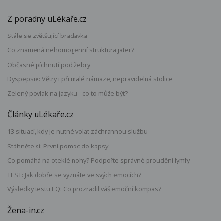
Z poradny uLékaře.cz
Stále se zvětšující bradavka
Co znamená nehomogenní struktura jater?
Občasné píchnutí pod žebry
Dyspepsie: Větry i při malé námaze, nepravidelná stolice
Zelený povlak na jazyku - co to může být?
Články uLékaře.cz
13 situací, kdy je nutné volat záchrannou službu
Stáhněte si: První pomoc do kapsy
Co pomáhá na oteklé nohy? Podpořte správné proudění lymfy
TEST: Jak dobře se vyznáte ve svých emocích?
Výsledky testu EQ: Co prozradil váš emoční kompas?
Žena-in.cz