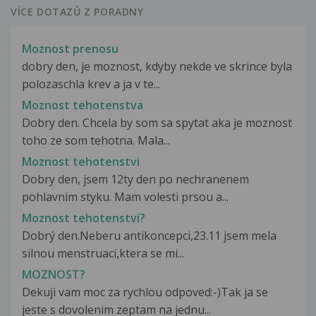
VÍCE DOTAZŮ Z PORADNY
Moznost prenosu
dobry den, je moznost, kdyby nekde ve skrince byla
polozaschla krev a ja v te...
Moznost tehotenstva
Dobry den. Chcela by som sa spytat aka je moznost
toho ze som tehotna. Mala...
Moznost tehotenstvi
Dobry den, jsem 12ty den po nechranenem
pohlavnim styku. Mam volesti prsou a...
Moznost tehotenstvi?
Dobrý den.Neberu antikoncepci,23.11 jsem mela
silnou menstruaci,ktera se mi...
MOZNOST?
Dekuji vam moc za rychlou odpoved:-)Tak ja se
jeste s dovolenim zeptam na jednu...