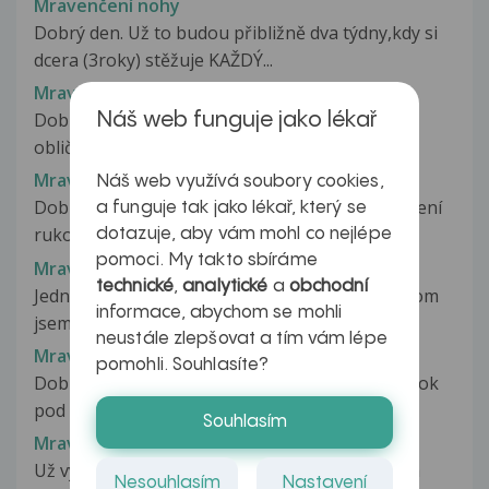
Mravenčení nohy
Dobrý den. Už to budou přibližně dva týdny,kdy si
dcera (3roky) stěžuje KAŽDÝ...
Mravenčení obličeje a hlavy, návaly
Dobrý den, už třetí den mě trápí mravenčení
Náš web funguje jako lékař
obličeje, rtů a hlavy, návaly horka...
Mravenčení obou horních končetin
Náš web využívá soubory cookies,
Dobrý den, poslední měsíc mám časté mravenčení
a funguje tak jako lékař, který se
rukou. Nejvíce to pociťuji ráno,...
dotazuje, aby vám mohl co nejlépe
pomoci. My takto sbíráme
Mravenčení palce
technické
,
analytické
a
obchodní
Jednou jsem nabíjela mobil jako obvykle a při tom
informace, abychom se mohli
jsem ho používala. Od tel...
neustále zlepšovat a tím vám lépe
Mravenčení palce po narkóze
pomohli. Souhlasíte?
Dobry den, pred tydnem jsem podstoupila zakrok
pod narkozou. Jednalo se o laparoskopii...
Souhlasím
Mravenčení palce u nohy
Už vyse dvoch mesiacov mi trpne velky palec na
Nesouhlasím
Nastavení