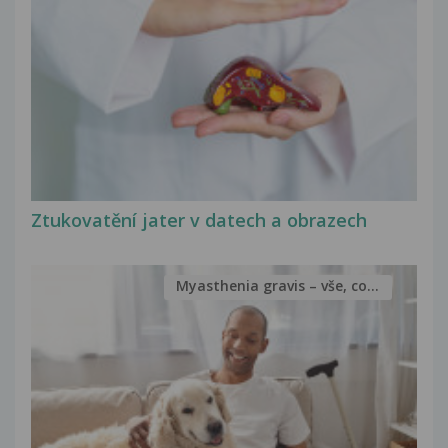
Ztukovatění jater v datech a obrazech
Myasthenia gravis – vše, co...