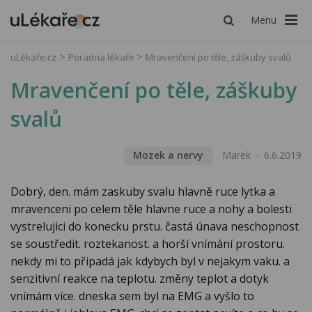
Menu
uLékaře.cz
Poradna lékaře
Mravenčení po těle, záškuby svalů
Mravenčení po těle, záškuby
svalů
Mozek a nervy
Marek
6.6.2019
Dobrý, den. mám zaskuby svalu hlavně ruce lytka a
mravenceni po celem těle hlavne ruce a nohy a bolesti
vystrelujici do konecku prstu. častá únava neschopnost
se soustředit. roztekanost. a horší vnímání prostoru.
nekdy mi to připadá jak kdybych byl v nejakym vaku. a
senzitivní reakce na teplotu. změny teplot a dotyk
vnímám více. dneska sem byl na EMG a vyšlo to