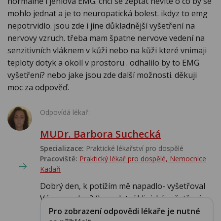
normálně i jehlova EMG. chci se zeptat nevíte o co by se
mohlo jednat a je to neuropatická bolest. ikdyz to emg
nepotrvidlo. jsou zde i jine důkladnější vyšetření na
nervovy vzruch. třeba mam špatne nervove vedení na
senzitivních vláknem v kůži nebo na kůži které vnimaji
teploty dotyk a okolí v prostoru . odhalilo by to EMG
vyšetření? nebo jake jsou zde další možnosti. děkuji
moc za odpověď.
Odpovídá lékař:
MUDr. Barbora Suchecká
Specializace:
Praktické lékařství pro dospělé
Pracoviště:
Praktický lékař pro dospělé, Nemocnice
Kadaň
Dobrý den, k potížím mě napadlo- vyšetřoval
Vás neurolog? (kompletní klinické vyšetření...
Pro zobrazení odpovědi lékaře je nutné