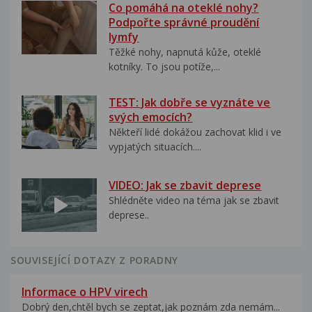
Co pomáhá na oteklé nohy?
Podpořte správné proudění
lymfy
Těžké nohy, napnutá kůže, oteklé
kotníky. To jsou potíže,...
TEST: Jak dobře se vyznáte ve
svých emocích?
Někteří lidé dokážou zachovat klid i ve
vypjatých situacích....
VIDEO: Jak se zbavit deprese
Shlédněte video na téma jak se zbavit
deprese..
SOUVISEJÍCÍ DOTAZY Z PORADNY
Informace o HPV virech
Dobrý den,chtěl bych se zeptat,jak poznám zda nemám...