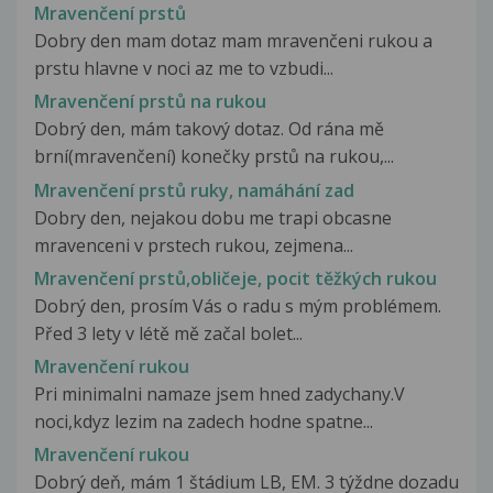
Mravenčení prstů
Dobry den mam dotaz mam mravenčeni rukou a
prstu hlavne v noci az me to vzbudi...
Mravenčení prstů na rukou
Dobrý den, mám takový dotaz. Od rána mě
brní(mravenčení) konečky prstů na rukou,...
Mravenčení prstů ruky, namáhání zad
Dobry den, nejakou dobu me trapi obcasne
mravenceni v prstech rukou, zejmena...
Mravenčení prstů,obličeje, pocit těžkých rukou
Dobrý den, prosím Vás o radu s mým problémem.
Před 3 lety v létě mě začal bolet...
Mravenčení rukou
Pri minimalni namaze jsem hned zadychany.V
noci,kdyz lezim na zadech hodne spatne...
Mravenčení rukou
Dobrý deň, mám 1 štádium LB, EM. 3 týždne dozadu