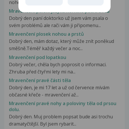
nohe a casť chodidla pod nim....
Mravenčení pálení jazyka horního patra a rtů
Dobrý den paní doktorko už jsem vám psala o
svém problémů ale rači vám ji připomenu...
Mravenčení plosek nohou a prstů
Dobrý den, mám dotaz, který může znít poněkud
směšně.Téměř každý večer a noc...
Mravenčení pod lopatkou
Dobrý večer, chěla bych poprosit o informaci.
Zhruba před čtyřmi lety mi na...
Mravenčení pravé části těla
Dobrý den, je mi 17 let a už od července mívám
občasné křeče - mravenčení až...
Mravenčení pravé nohy a poloviny těla od prsou
dolu.
Dobrý den. Muj problem popsat bude asi trochu
dramatyčtější. Byl jsem rybarit...