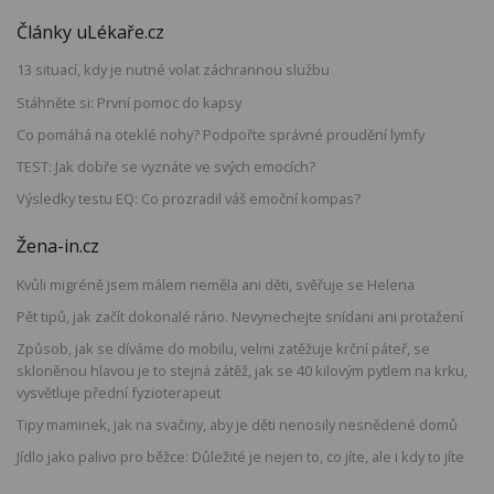
Články uLékaře.cz
13 situací, kdy je nutné volat záchrannou službu
Stáhněte si: První pomoc do kapsy
Co pomáhá na oteklé nohy? Podpořte správné proudění lymfy
TEST: Jak dobře se vyznáte ve svých emocích?
Výsledky testu EQ: Co prozradil váš emoční kompas?
Žena-in.cz
Kvůli migréně jsem málem neměla ani děti, svěřuje se Helena
Pět tipů, jak začít dokonalé ráno. Nevynechejte snídani ani protažení
Způsob, jak se díváme do mobilu, velmi zatěžuje krční páteř, se
skloněnou hlavou je to stejná zátěž, jak se 40 kilovým pytlem na krku,
vysvětluje přední fyzioterapeut
Tipy maminek, jak na svačiny, aby je děti nenosily nesnědené domů
Jídlo jako palivo pro běžce: Důležité je nejen to, co jíte, ale i kdy to jíte