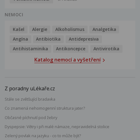
NEMOCI
Kašel
Alergie
Alkoholismus
Analgetika
Angína
Antibiotika
Antidepresiva
Antihistaminika
Antikoncepce
Antivirotika
Katalog nemocí a vyšetření
Z poradny uLékaře.cz
Stále se zvětšující bradavka
Co znamená nehomogenní struktura jater?
Občasné píchnutí pod žebry
Dyspepsie: Větry i při malé námaze, nepravidelná stolice
Zelený povlak na jazyku - co to může být?