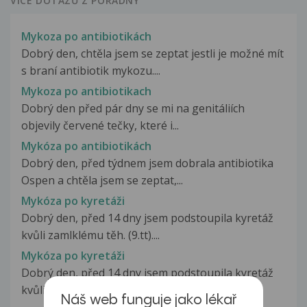
VÍCE DOTAZŮ Z PORADNY
Mykoza po antibiotikách
Dobrý den, chtěla jsem se zeptat jestli je možné mít
s braní antibiotik mykozu....
Mykoza po antibiotikach
Dobrý den před pár dny se mi na genitáliích
objevily červené tečky, které i...
Mykóza po antibiotikách
Dobrý den, před týdnem jsem dobrala antibiotika
Ospen a chtěla jsem se zeptat,...
Mykóza po kyretáži
Dobrý den, před 14 dny jsem podstoupila kyretáž
kvůli zamlklému těh. (9.tt)....
Mykóza po kyretáži
Dobrý den, před 14 dny jsem podstoupila kyretáž
kvůli zamlklému těh. v 9. týdnu....
Náš web funguje jako lékař