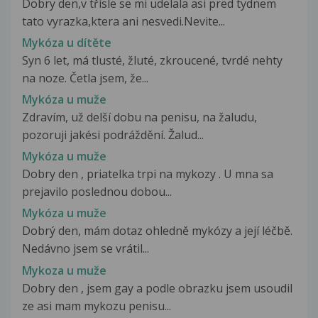
Dobry den,v třísle se mi udelala asi pred tydnem
tato vyrazka,ktera ani nesvedi.Nevite...
Mykóza u dítěte
Syn 6 let, má tlusté, žluté, zkroucené, tvrdé nehty
na noze. Četla jsem, že...
Mykóza u muže
Zdravím, už delší dobu na penisu, na žaludu,
pozoruji jakési podráždění. Žalud...
Mykóza u muže
Dobry den , priatelka trpi na mykozy . U mna sa
prejavilo poslednou dobou...
Mykóza u muže
Dobrý den, mám dotaz ohledně mykózy a její léčbě.
Nedávno jsem se vrátil...
Mykoza u muže
Dobry den , jsem gay a podle obrazku jsem usoudil
ze asi mam mykozu penisu...