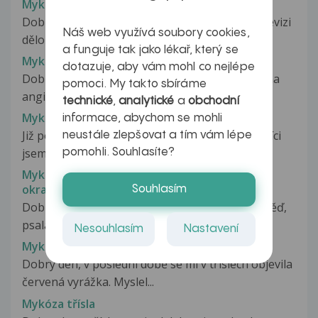
Mykoza po revizi
Dobrý den, před deseti dny jsem podstoupila revizi
Náš web využívá soubory cookies,
dělohy pro zamlklé těhotenství,...
a funguje tak jako lékař, který se
Mykóza po užívání antibiotik
dotazuje, aby vám mohl co nejlépe
Dobry den, jsem zena, 21 let. Po antibiotikach na
pomoci. My takto sbíráme
anginu (Klacid 500, na 7 dni)...
technické
,
analytické
a
obchodní
Mykóza pohlavního orgánu u muže
informace, abychom se mohli
Již položený dotaz: Dobrý den, již před pár měsíci
neustále zlepšovat a tím vám lépe
jsem dostal od partnerky...
pomohli. Souhlasíte?
Mykozá rukou?? Pálení předkožky a spodního
okraje žaludu.
Souhlasím
Dobrý den paní doktorko, děkuji za Vaší odpověď,
psala jsem Vám dotaz ohledně...
Nesouhlasím
Nastavení
Mykóza třísel
Dobrý den, v poslední době se mi v tříslech objevila
červená vyrážka. Myslel...
Mykóza třísla