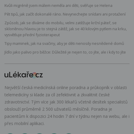
Kvůli migréně jsem málem neměla ani děti, svěřuje se Helena
Pět tipů, jak začít dokonalé ráno. Nevynechejte snídani ani protažení
Způsob, jak se díváme do mobilu, velmi zatěžuje krční páteř, se
skloněnou hlavou je to stejná zátěž, jak se 40 kilovým pytlem na krku,
vysvětluje přední fyzioterapeut
Tipy maminek, jak na svačiny, aby je děti nenosily nesnědené domů
Jídlo jako palivo pro běžce: Důležité je nejen to, co jíte, ale i kdy to jíte
Největší česká medicínská online poradna a průkopník v oblasti
telemedicíny si klade za cíl zefektivnit a zkvalitnit české
zdravotnictví. Tým více jak 300 lékařů včetně desítek specialistů
obslouží průměrně 2 500 uživatelů měsíčně. Poradna je
pacientům k dispozici 24 hodin 7 dní v týdnu nejen na webu, ale i
přes mobilní aplikaci.