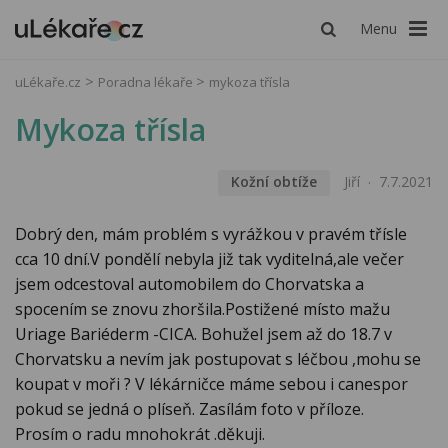
Menu
uLékaře.cz
Poradna lékaře
mykoza třísla
Mykoza třísla
Kožní obtíže
Jiří
7.7.2021
Dobrý den, mám problém s vyrážkou v pravém třísle
cca 10 dní.V pondělí nebyla již tak vyditelná,ale večer
jsem odcestoval automobilem do Chorvatska a
spocením se znovu zhoršila.Postižené místo mažu
Uriage Bariéderm -CICA. Bohužel jsem až do 18.7 v
Chorvatsku a nevím jak postupovat s léčbou ,mohu se
koupat v moři ? V lékárničce máme sebou i canespor
pokud se jedná o plíseň. Zasílám foto v příloze.
Prosím o radu mnohokrát .děkuji.