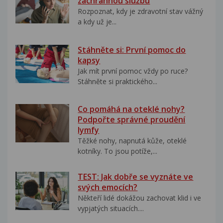
záchrannou službu
Rozpoznat, kdy je zdravotní stav vážný
a kdy už je...
Stáhněte si: První pomoc do
kapsy
Jak mít první pomoc vždy po ruce?
Stáhněte si praktického...
Co pomáhá na oteklé nohy?
Podpořte správné proudění
lymfy
Těžké nohy, napnutá kůže, oteklé
kotníky. To jsou potíže,...
TEST: Jak dobře se vyznáte ve
svých emocích?
Někteří lidé dokážou zachovat klid i ve
vypjatých situacích....