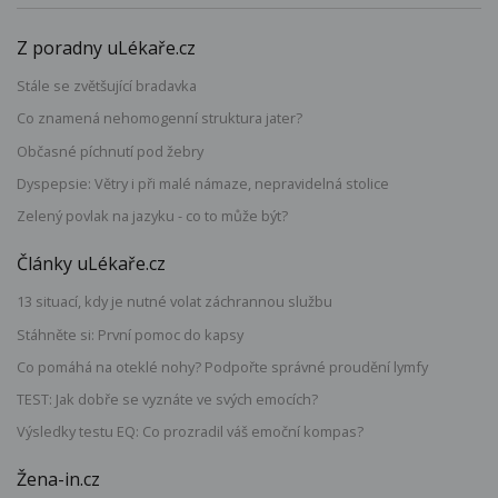
Z poradny uLékaře.cz
Stále se zvětšující bradavka
Co znamená nehomogenní struktura jater?
Občasné píchnutí pod žebry
Dyspepsie: Větry i při malé námaze, nepravidelná stolice
Zelený povlak na jazyku - co to může být?
Články uLékaře.cz
13 situací, kdy je nutné volat záchrannou službu
Stáhněte si: První pomoc do kapsy
Co pomáhá na oteklé nohy? Podpořte správné proudění lymfy
TEST: Jak dobře se vyznáte ve svých emocích?
Výsledky testu EQ: Co prozradil váš emoční kompas?
Žena-in.cz