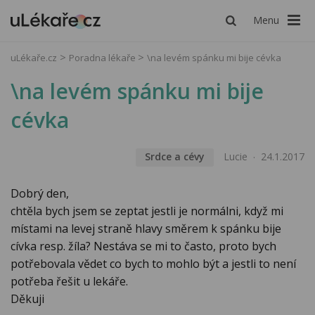
Menu
uLékaře.cz
Poradna lékaře
\na levém spánku mi bije cévka
\na levém spánku mi bije
cévka
Srdce a cévy
Lucie
24.1.2017
Dobrý den,
chtěla bych jsem se zeptat jestli je normálni, když mi
místami na levej straně hlavy směrem k spánku bije
cívka resp. žíla? Nestáva se mi to často, proto bych
potřebovala vědet co bych to mohlo být a jestli to není
potřeba řešit u lekáře.
Děkuji