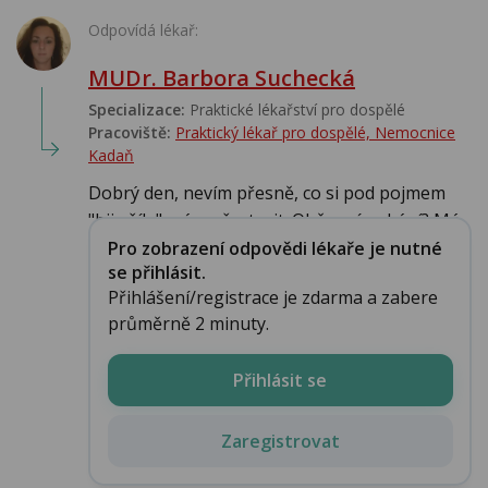
Odpovídá lékař:
MUDr. Barbora Suchecká
Specializace:
Praktické lékařství pro dospělé
Pracoviště:
Praktický lékař pro dospělé, Nemocnice
Kadaň
Dobrý den, nevím přesně, co si pod pojmem
"bije žíla" mám přestavit. Občasné cukání? Má...
Pro zobrazení odpovědi lékaře je nutné
se přihlásit.
Přihlášení/registrace je zdarma a zabere
průměrně 2 minuty.
Přihlásit se
Zaregistrovat