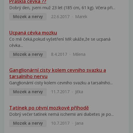
Prasklá cévka ??
Dobrý den, jsem muž 23 let (185 cm, 61 kg). Včera při...
Mozek a nervy
22.6.2017
Marek
Ucpaná cévka mozku
Co mě čeká,pokud vyšetření MR ukáže,že se ucpaná
cévka...
Mozek a nervy
8.4.2017
Milena
Ganglionární cisty kolem cevniho svazku a
tarsalniho nervu
Ganglionární cisty kolem cevniho svazku a tarsalniho...
Mozek a nervy
11.7.2017
Jitka
Tatínek po cévní mozkové příhodě
Dobrý večer tatínek nemá ischemii ani diabetes je po...
Mozek a nervy
10.7.2017
Jana