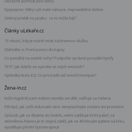
Občasné píchnutí pod žebry
Dyspepsie: Větry i při malé námaze, nepravidelná stolice
Zelený povlak na jazyku - co to může být?
Články uLékaře.cz
13 situací, kdy je nutné volat záchrannou službu
Stáhněte si: První pomoc do kapsy
Co pomáhá na oteklé nohy? Podpořte správné proudění lymfy
TEST: Jak dobře se vyznáte ve svých emocích?
Výsledky testu EQ: Co prozradil váš emoční kompas?
Žena-in.cz
Kvůli migréně jsem málem neměla ani děti, svěřuje se Helena
Pět tipů, jak začít dokonalé ráno. Nevynechejte snídani ani protažení
Způsob, jak se díváme do mobilu, velmi zatěžuje krční páteř, se
skloněnou hlavou je to stejná zátěž, jak se 40 kilovým pytlem na krku,
vysvětluje přední fyzioterapeut