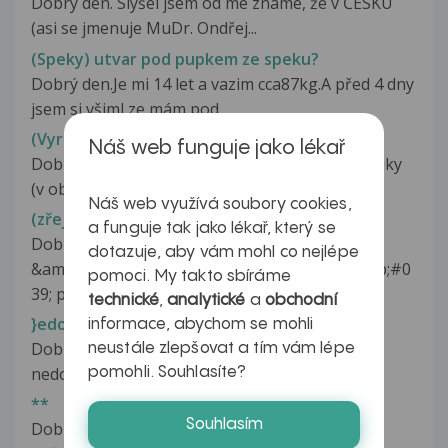
Dobrý den. Slyšel jsem od mé známé, že v ČESKU
(asi se jmenuje MuDr. Ondřej...
(Speky) utvar pod pupkem ze speku?
Dobrý den.Je mi 14 let a vazim cca87kg.A před 4 dny
jsem si všiml ze mám pod...
(Vyrážka)
Náš web funguje jako lékař
Dobrý den. Asi před pěti dny se mi na hřbetu ruky
(v oblasti kloubů prstů) ukázaly...
Náš web využívá soubory cookies,
(zřejmě) vaginální mykóza
a funguje tak jako lékař, který se
Dobrý den, mám takový
dotazuje, aby vám mohl co nejlépe
&amp;#039;&amp;#039;menší&amp;#039;&amp;#0
pomoci. My takto sbíráme
39; problém..Už...
technické
,
analytické
a
obchodní
}edoslýchavost
informace, abychom se mohli
Dobrý den moje dcera má těžkou percepční
neustále zlepšovat a tím vám lépe
nedoslýchavost. Dobře kompenzovanou...
pomohli. Souhlasíte?
**
Souhlasím
Dobrý den, za jak dlouho můžu po operaci