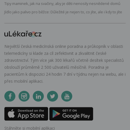
Tipy maminek, jak na svačiny, aby je děti nenosily nesnědené domů
Jídlo jako palivo pro běžce: Důležité je nejen to, co jíte, ale i kdy to jíte
Největší česká medicínská online poradna a průkopník v oblasti
telemedicíny si klade za cíl zefektivnit a zkvalitnit české
zdravotnictví. Tým více jak 300 lékařů včetně desítek specialistů
obslouží průměrně 2 500 uživatelů měsíčně. Poradna je
pacientům k dispozici 24 hodin 7 dní v týdnu nejen na webu, ale i
přes mobilní aplikaci.
Stáhněte si mobilní aplikaci