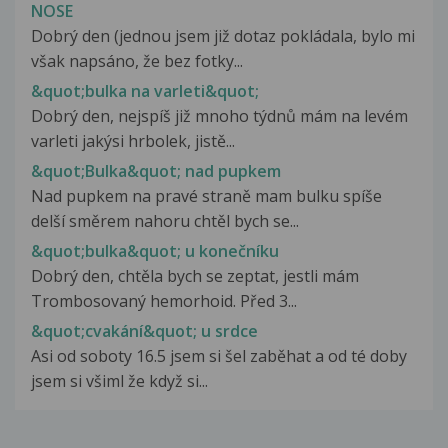
NOSE
Dobrý den (jednou jsem již dotaz pokládala, bylo mi
však napsáno, že bez fotky...
&quot;bulka na varleti&quot;
Dobrý den, nejspíš již mnoho týdnů mám na levém
varleti jakýsi hrbolek, jistě...
&quot;Bulka&quot; nad pupkem
Nad pupkem na pravé straně mam bulku spíše
delší směrem nahoru chtěl bych se...
&quot;bulka&quot; u konečníku
Dobrý den, chtěla bych se zeptat, jestli mám
Trombosovaný hemorhoid. Před 3...
&quot;cvakání&quot; u srdce
Asi od soboty 16.5 jsem si šel zaběhat a od té doby
jsem si všiml že když si...