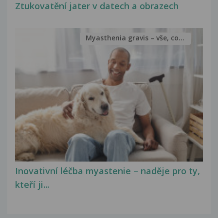
Ztukovatění jater v datech a obrazech
Myasthenia gravis – vše, co...
Inovativní léčba myastenie – naděje pro ty,
kteří ji...