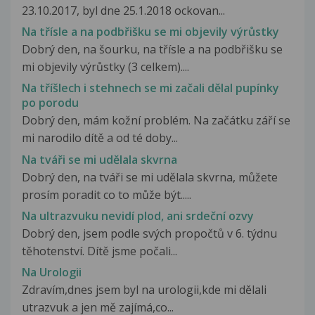
23.10.2017, byl dne 25.1.2018 ockovan...
Na třísle a na podbřišku se mi objevily výrůstky
Dobrý den, na šourku, na třísle a na podbřišku se
mi objevily výrůstky (3 celkem)....
Na tříšlech i stehnech se mi začali dělal pupínky
po porodu
Dobrý den, mám kožní problém. Na začátku září se
mi narodilo dítě a od té doby...
Na tváři se mi udělala skvrna
Dobrý den, na tváři se mi udělala skvrna, můžete
prosím poradit co to může být.....
Na ultrazvuku nevidí plod, ani srdeční ozvy
Dobrý den, jsem podle svých propočtů v 6. týdnu
těhotenství. Dítě jsme počali...
Na Urologii
Zdravím,dnes jsem byl na urologii,kde mi dělali
utrazvuk a jen mě zajímá,co...