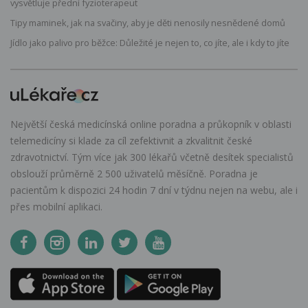
vysvětluje přední fyzioterapeut
Tipy maminek, jak na svačiny, aby je děti nenosily nesnědené domů
Jídlo jako palivo pro běžce: Důležité je nejen to, co jíte, ale i kdy to jíte
Největší česká medicínská online poradna a průkopník v oblasti
telemedicíny si klade za cíl zefektivnit a zkvalitnit české
zdravotnictví. Tým více jak 300 lékařů včetně desítek specialistů
obslouží průměrně 2 500 uživatelů měsíčně. Poradna je
pacientům k dispozici 24 hodin 7 dní v týdnu nejen na webu, ale i
přes mobilní aplikaci.