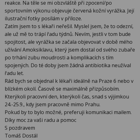
reakce. Na těle se mi obzvláště při zpocení/po
sportovním výkonu objevuje červená kožní vyrážka. Její
ilustrační fotky posílám v příloze.
Zatím jsem to s lékaři neřešil. Myslel jsem, že to odezní,
ale už mě to trápí řadu týdnů. Nevím, jestli v tom bude
spojitost, ale vyrážka se začala objevovat v době mého
užívání Amoksiklavu, který jsem dostal od svého zubaře
po trhání zubu moudrosti a komplikacích s tím
spojených. Do té doby jsem žádná antibiotika neužíval
řadu let.
Rád bych se objednal k lékaři ideálně na Praze 6 nebo v
blízkém okolí. Časově se maximálně přizpůsobím.
Kterýkoli pracovní den, kterýkoli čas, snad s výjimkou
24.-25.9., kdy jsem pracovně mimo Prahu.
Pokud by to bylo možné, preferuji komunikaci mailem.
Díky moc za vaši radu a pomoc
S pozdravem
Tomáš Dostál