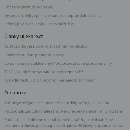
Občasné píchnutí pod žebry
Dyspepsie: Větry i při malé námaze, nepravidelná stolice
Zelený povlak na jazyku - co to může být?
Články uLékaře.cz
13 situací, kdy je nutné volat záchrannou službu
Stáhněte si: První pomoc do kapsy
Co pomáhá na oteklé nohy? Podpořte správné proudění lymfy
TEST: Jak dobře se vyznáte ve svých emocích?
Výsledky testu EQ: Co prozradil váš emoční kompas?
Žena-in.cz
Kvůli migréně jsem málem neměla ani děti, svěřuje se Helena
Pět tipů, jak začít dokonalé ráno. Nevynechejte snídani ani protažení
Způsob, jak se díváme do mobilu, velmi zatěžuje krční páteř, se
skloněnou hlavou je to stejná zátěž, jak se 40 kilovým pytlem na krku,