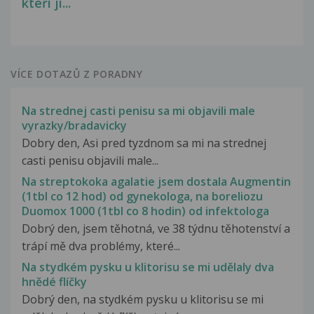
kteří ji...
VÍCE DOTAZŮ Z PORADNY
Na strednej casti penisu sa mi objavili male
vyrazky/bradavicky
Dobry den, Asi pred tyzdnom sa mi na strednej
casti penisu objavili male...
Na streptokoka agalatie jsem dostala Augmentin
(1tbl co 12 hod) od gynekologa, na boreliozu
Duomox 1000 (1tbl co 8 hodin) od infektologa
Dobrý den, jsem těhotná, ve 38 týdnu těhotenství a
trápí mě dva problémy, které...
Na stydkém pysku u klitorisu se mi udělaly dva
hnědé flíčky
Dobrý den, na stydkém pysku u klitorisu se mi