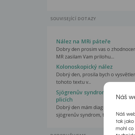
SOUVISEJÍCÍ DOTAZY
Nález na MRi páteře
Dobry den prosim vas o zhodnocen
MR zasilam Vam prilohu....
Kolonoskopický nález
Dobrý den, prosila bych o vysvětle
tohoto textu v...
Sjögrenův syndrom, nález na
Náš we
plicích
Dobrý den mám diagnostikován
sjögrenův syndrom, test...
Náš web
tak jako
mohl co