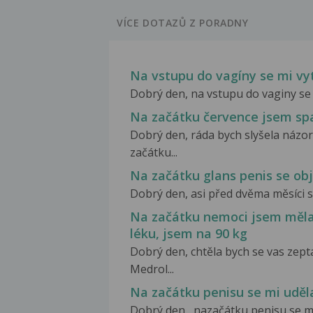
VÍCE DOTAZŮ Z PORADNY
Na vstupu do vagíny se mi vyt
Dobrý den, na vstupu do vaginy se m
Na začátku července jsem spa
Dobrý den, ráda bych slyšela názor
začátku...
Na začátku glans penis se obj
Dobrý den, asi před dvěma měsíci se
Na začátku nemoci jsem měla 
léku, jsem na 90 kg
Dobrý den, chtěla bych se vas zept
Medrol...
Na začátku penisu se mi udělal
Dobrý den , nazačátku penisu se mi 