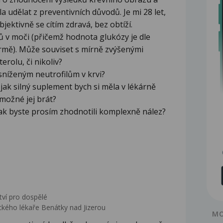
a udělat z preventivních důvodů. Je mi 28 let,
ektivně se cítím zdravá, bez obtíží.
 v moči (přičemž hodnota glukózy je dle
rmě). Může souviset s mírně zvýšenými
rolu, či nikoliv?
sníženým neutrofilům v krvi?
jak silný suplement bych si měla v lékárně
možné jej brát?
jak byste prosím zhodnotili komplexně nález?
tví pro dospělé
kého lékaře Benátky nad Jizerou
MO