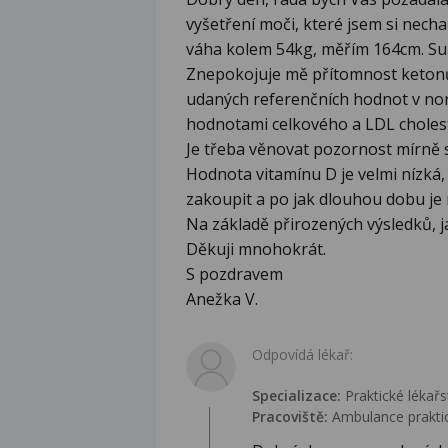
vyšetření moči, které jsem si nechal
váha kolem 54kg, měřím 164cm. Subj
Znepokojuje mě přítomnost ketonů
udaných referenčních hodnot v no
hodnotami celkového a LDL choleste
Je třeba věnovat pozornost mírně 
Hodnota vitamínu D je velmi nízká, 
zakoupit a po jak dlouhou dobu je 
Na základě přirozených výsledků, 
Děkuji mnohokrát.
S pozdravem
Anežka V.
Odpovídá lékař:
Specializace:
Praktické lékařs
Pracoviště:
Ambulance praktic