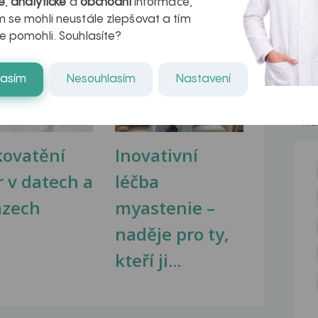
é
,
analytické
a
obchodní
informace,
 se mohli neustále zlepšovat a tím
e pomohli. Souhlasíte?
na zdravá játra?
Myasthenia gravis – vše, co...
lasím
Nesouhlasím
Nastavení
NE
kovatění
Inovativní
r v datech a
léčba
azech
myastenie –
naděje pro ty,
kteří ji...