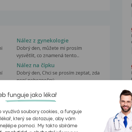
Nález z gynekologie
i
Dobrý den, můžete mi prosím
vysvětlit, co znamená tento...
Nález na čípku
ní
Dobrý den, Chci se prosím zeptat, zda
není nebezpečný...
Nález při FESS
b funguje jako lékař
Prosím o vysvětlení z histologického
vyšetření tkáně...
 využívá soubory cookies, a funguje
 lékař, který se dotazuje, aby vám
 nejlépe pomoci. My takto sbíráme