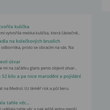
vořila kulička
i vytvořila mekka kulička, která částečně...
dla na kolečkových bruslích
 odborníka, proto se obracím na vás. Na
evil útvar
 mi na začátku glans penis objevil útvar...
52 kilo a pa roce marodění a pojídání
at na Medrol. Uz téměř rok a půl beru
a tahle věc...
udělala tahle věc a pak ještě jedna menší...