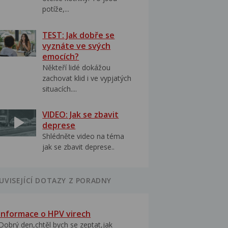
potíže,...
TEST: Jak dobře se
vyznáte ve svých
emocích?
Někteří lidé dokážou
zachovat klid i ve vypjatých
situacích....
VIDEO: Jak se zbavit
deprese
Shlédněte video na téma
jak se zbavit deprese..
UVISEJÍCÍ DOTAZY Z PORADNY
Informace o HPV virech
Dobrý den,chtěl bych se zeptat,jak