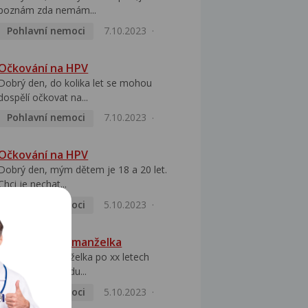
poznám zda nemám...
Pohlavní nemoci
7.10.2023
Očkování na HPV
Dobrý den, do kolika let se mohou
dospělí očkovat na...
Pohlavní nemoci
7.10.2023
Očkování na HPV
Dobrý den, mým dětem je 18 a 20 let.
Chci je nechat...
Pohlavní nemoci
5.10.2023
HPV pozitivní manželka
Dobrý den, manželka po xx letech
přivezla z Východu...
Pohlavní nemoci
5.10.2023