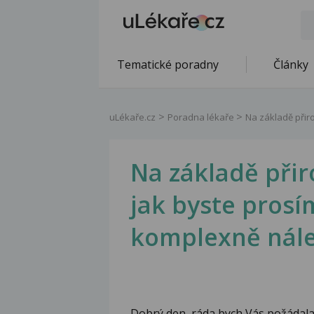
Tematické poradny
Články
uLékaře.cz
Poradna lékaře
Na základě přir
Na základě přir
jak byste prosí
komplexně nále
Dobrý den, ráda bych Vás požádala