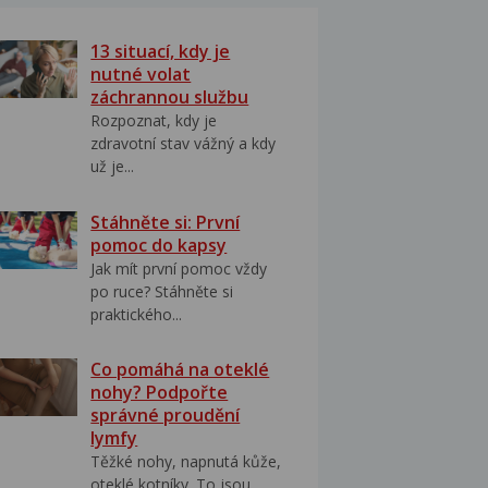
13 situací, kdy je
nutné volat
záchrannou službu
Rozpoznat, kdy je
zdravotní stav vážný a kdy
už je...
Stáhněte si: První
pomoc do kapsy
Jak mít první pomoc vždy
po ruce? Stáhněte si
praktického...
Co pomáhá na oteklé
nohy? Podpořte
správné proudění
lymfy
Těžké nohy, napnutá kůže,
oteklé kotníky. To jsou