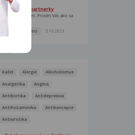
HPV typ 52 u partnerky
Dobrý deň prajem. Prosím Vás ako sa
dá vyliečiť vírus...
Pohlavní nemoci
5.10.2023
MOCI
Kašel
Alergie
Alkoholismus
Analgetika
Angína
Antibiotika
Antidepresiva
Antihistaminika
Antikoncepce
Antivirotika