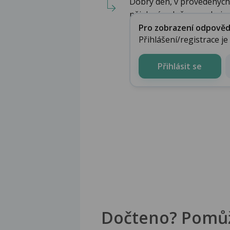
Dobrý den, v provedených 
nějak zásadně znepokojo..
Pro zobrazení odpovědi 
Přihlášení/registrace j
Přihlásit se
Dočteno? Pomů