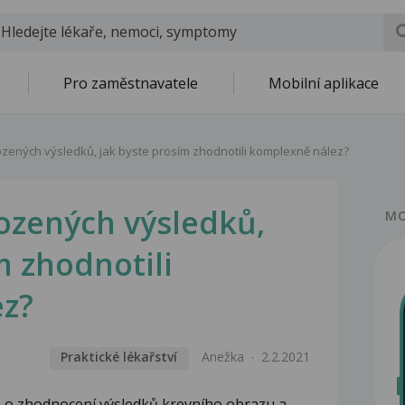
Pro zaměstnavatele
Mobilní aplikace
ozených výsledků, jak byste prosím zhodnotili komplexně nález?
ozených výsledků,
MO
m zhodnotili
z?
Praktické lékařství
Anežka
2.2.2021
 o zhodnocení výsledků krevního obrazu a