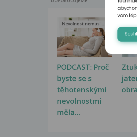
DOPORUČUJEME
technick
abychom
vám lép
Nevolnost nemusí být nutnou...
Jak 
Souh
PODCAST: Proč
Ztu
byste se s
jate
těhotenskými
obr
nevolnostmi
měla...