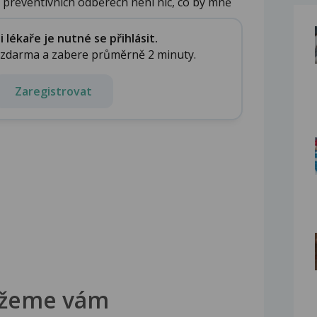
preventivních odběrech není nic, co by mně
.
lékaře je nutné se přihlásit.
e zdarma a zabere průměrně 2 minuty.
Zaregistrovat
žeme vám