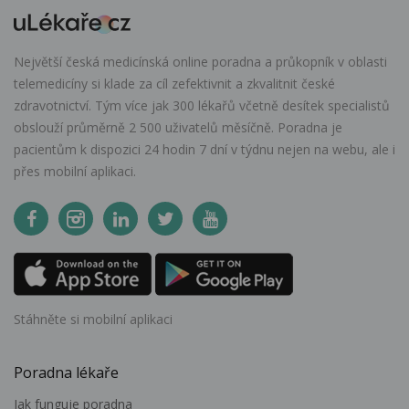
Největší česká medicínská online poradna a průkopník v oblasti
telemedicíny si klade za cíl zefektivnit a zkvalitnit české
zdravotnictví. Tým více jak 300 lékařů včetně desítek specialistů
obslouží průměrně 2 500 uživatelů měsíčně. Poradna je
pacientům k dispozici 24 hodin 7 dní v týdnu nejen na webu, ale i
přes mobilní aplikaci.
Stáhněte si mobilní aplikaci
Poradna lékaře
Jak funguje poradna