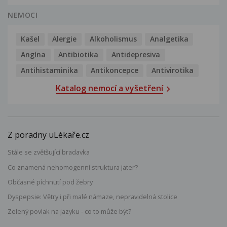
NEMOCI
Kašel
Alergie
Alkoholismus
Analgetika
Angína
Antibiotika
Antidepresiva
Antihistaminika
Antikoncepce
Antivirotika
Katalog nemocí a vyšetření
Z poradny uLékaře.cz
Stále se zvětšující bradavka
Co znamená nehomogenní struktura jater?
Občasné píchnutí pod žebry
Dyspepsie: Větry i při malé námaze, nepravidelná stolice
Zelený povlak na jazyku - co to může být?