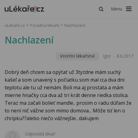
Menu
uLékaře.cz
Poradna lékaře
Nachlazení
Nachlazení
Vnitřní lékařství
Igor
8.6.2017
Dobrý deň chcem sa opýtať už 3tyzdne mám suchý
kašeľ a som unavený s počiatku som mal cca dva dni
teplotu ale tu už nemám. Boli ma aj prostata a mám
mierne hnačky cca dva až tri krát denne riedka stolica.
Teraz ma začali bolieť mandle.. prosim o radu dúfam že
to není nič vážne som mimo domova... Môže ísť len o
chrípku??alebo niečo vážnejšie.. dakujem
Odpovídá lékař: