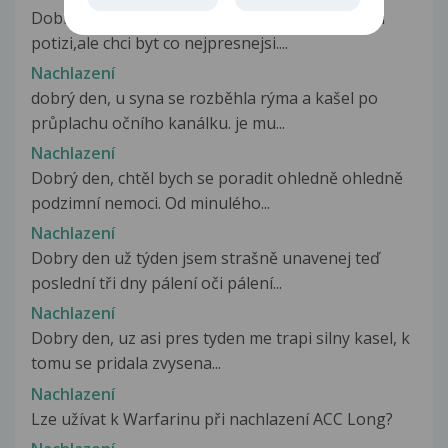
Dobry den, omlouvam se za dlouhy popis svych
potizi,ale chci byt co nejpresnejsi....
Nachlazení
dobrý den, u syna se rozběhla rýma a kašel po
průplachu očního kanálku. je mu...
Nachlazení
Dobrý den, chtěl bych se poradit ohledně ohledně
podzimní nemoci. Od minulého...
Nachlazení
Dobry den už týden jsem strašně unavenej teď
poslední tři dny pálení oči pálení...
Nachlazení
Dobry den, uz asi pres tyden me trapi silny kasel, k
tomu se pridala zvysena...
Nachlazení
Lze užívat k Warfarinu při nachlazení ACC Long?