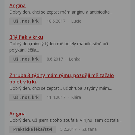
Angina
Dobry den, chci se zeptat mám anginu a antibiotika...
Uši, nos, krk
18.6.2017
Lucie
Bílý flek v krku
Dobrý den,minulý týden mě bolely mandle,silně při
polykání,léčila...
Uši, nos, krk
8.6.2017
Lenka
Zhruba 3 týdny mám rýmu, později mě začalo
bolet v krku
Dobrý den, chci se zeptat .. už zhruba 3 týdny mám...
Uši, nos, krk
11.4.2017
Klára
Angina
Dobrý den, Už jsem z toho zoufalá. V říjnu jsem dostala...
Praktické lékařství
5.2.2017
Zuzana