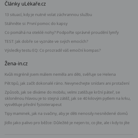
Články uLékaře.cz
13 situací, kdy je nutné volat záchrannou službu
Stáhněte si: První pomoc do kapsy
Co pomáhá na oteklé nohy? Podpořte správné proudění lymfy
TEST: Jak dobře se vyznáte ve svých emocích?
Výsledky testu EQ: Co prozradil váš emoční kompas?
Žena-in.cz
Kvůli migréně jsem málem neměla ani děti, svěřuje se Helena
Pět tipů, jak začít dokonalé ráno. Nevynechejte snídani ani protažení
Způsob, jak se díváme do mobilu, velmi zatěžuje krční páteř, se
skloněnou hlavou je to stejná zátěž, jak se 40 kilovým pytlem na krku,
vysvětluje přední fyzioterapeut
Tipy maminek, jak na svačiny, aby je děti nenosily nesnědené domů
Jídlo jako palivo pro běžce: Důležité je nejen to, co jíte, ale i kdy to jíte