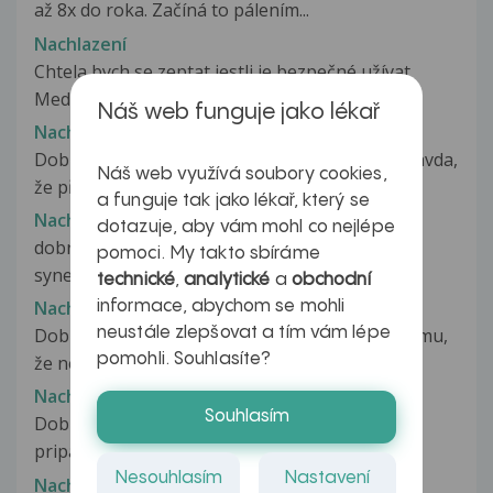
až 8x do roka. Začíná to pálením...
Nachlazení
Chtela bych se zeptat jestli je bezpečné užívat
Medoxin 500mg ve 37tt tehotenstvi,...
Náš web funguje jako lékař
Nachlazení
Dobrý den, prosím Vás o informaci, zda-li je pravda,
Náš web využívá soubory cookies,
že při velmi krátkém přechodu...
a funguje tak jako lékař, který se
Nachlazení
dotazuje, aby vám mohl co nejlépe
dobrý den pane doktore .Máme problém se
pomoci. My takto sbíráme
synem,hraje hokej a trpí na časté virozy...
technické
,
analytické
a
obchodní
Nachlazení
informace, abychom se mohli
neustále zlepšovat a tím vám lépe
Dobrý den. Pokaždé když nastydnu, tak díky tomu,
pomohli. Souhlasíte?
že nemám krční mandle, mi to...
Nachlazení
Souhlasím
Dobry den, chtel bych se zeptat jak nejlepe
pripadne zjistit zda se clovek...
Nesouhlasím
Nastavení
Nachlazení