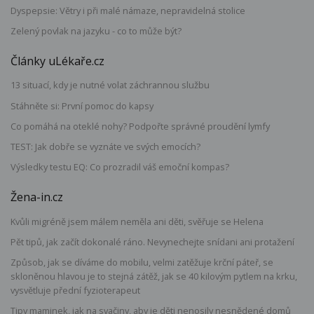
Dyspepsie: Větry i při malé námaze, nepravidelná stolice
Zelený povlak na jazyku - co to může být?
Články uLékaře.cz
13 situací, kdy je nutné volat záchrannou službu
Stáhněte si: První pomoc do kapsy
Co pomáhá na oteklé nohy? Podpořte správné proudění lymfy
TEST: Jak dobře se vyznáte ve svých emocích?
Výsledky testu EQ: Co prozradil váš emoční kompas?
Žena-in.cz
Kvůli migréně jsem málem neměla ani děti, svěřuje se Helena
Pět tipů, jak začít dokonalé ráno. Nevynechejte snídani ani protažení
Způsob, jak se díváme do mobilu, velmi zatěžuje krční páteř, se
skloněnou hlavou je to stejná zátěž, jak se 40 kilovým pytlem na krku,
vysvětluje přední fyzioterapeut
Tipy maminek, jak na svačiny, aby je děti nenosily nesnědené domů