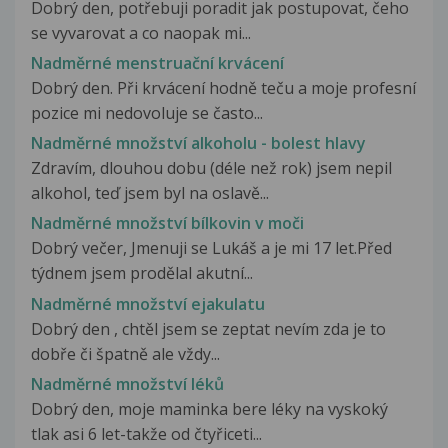
Dobrý den, potřebuji poradit jak postupovat, čeho
se vyvarovat a co naopak mi...
Nadměrné menstruační krvácení
Dobrý den. Při krvácení hodně teču a moje profesní
pozice mi nedovoluje se často...
Nadměrné množství alkoholu - bolest hlavy
Zdravím, dlouhou dobu (déle než rok) jsem nepil
alkohol, teď jsem byl na oslavě...
Nadměrné množství bílkovin v moči
Dobrý večer, Jmenuji se Lukáš a je mi 17 let.Před
týdnem jsem prodělal akutní...
Nadměrné množství ejakulatu
Dobrý den , chtěl jsem se zeptat nevím zda je to
dobře či špatně ale vždy...
Nadměrné množství léků
Dobrý den, moje maminka bere léky na vyskoký
tlak asi 6 let-takže od čtyřiceti...