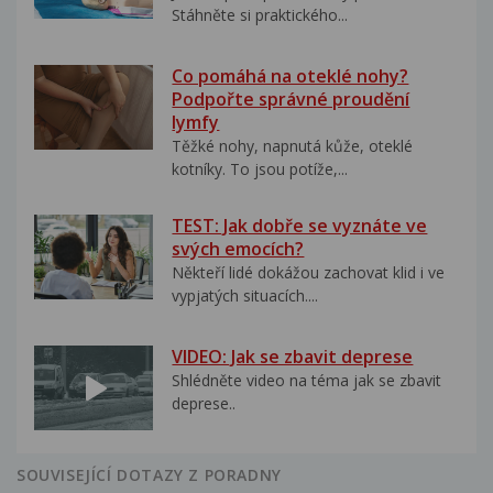
Stáhněte si praktického...
Co pomáhá na oteklé nohy?
Podpořte správné proudění
lymfy
Těžké nohy, napnutá kůže, oteklé
kotníky. To jsou potíže,...
TEST: Jak dobře se vyznáte ve
svých emocích?
Někteří lidé dokážou zachovat klid i ve
vypjatých situacích....
VIDEO: Jak se zbavit deprese
Shlédněte video na téma jak se zbavit
deprese..
SOUVISEJÍCÍ DOTAZY Z PORADNY