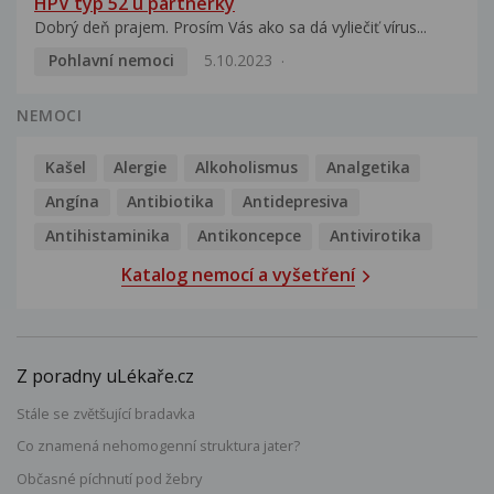
HPV typ 52 u partnerky
Dobrý deň prajem. Prosím Vás ako sa dá vyliečiť vírus...
Pohlavní nemoci
5.10.2023
NEMOCI
Kašel
Alergie
Alkoholismus
Analgetika
Angína
Antibiotika
Antidepresiva
Antihistaminika
Antikoncepce
Antivirotika
Katalog nemocí a vyšetření
Z poradny uLékaře.cz
Stále se zvětšující bradavka
Co znamená nehomogenní struktura jater?
Občasné píchnutí pod žebry