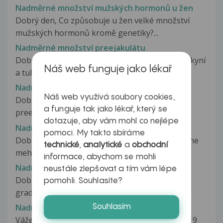
Nadměrné množství mužských hormonů u žen
Dobrý den, Co způsobuje u žen velké množství
mužských hormonů kromě genetiky?...
Nadměrné množství preejakulátu
Dobrý den, je mi 16 let. Když jsem se svojí přítelkyní
Náš web funguje jako lékař
a tulíme se, líbáme,...
Nadměrné množství Preejakulátu
Náš web využívá soubory cookies,
Dobrý den, vadí mi nadměrné množství
a funguje tak jako lékař, který se
preejakulátu tzv. kapky lásky, je to u...
dotazuje, aby vám mohl co nejlépe
Nadmerne moceni
pomoci. My takto sbíráme
Dobry den , Chci se zeptat na par otazek ohledne
technické
,
analytické
a
obchodní
meho moceni. zacnu asi tim...
informace, abychom se mohli
Nadměrné močení, žízeň
neustále zlepšovat a tím vám lépe
Dobrý den, Je mi 35 let a poslední dobou u mě
pomohli. Souhlasíte?
graduje jeden problém. Mám téměř...
Nadměrné mrkání
Souhlasím
Vážená paní doktorko, pane doktore, má dcera 9