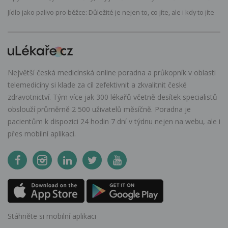
Jídlo jako palivo pro běžce: Důležité je nejen to, co jíte, ale i kdy to jíte
Největší česká medicínská online poradna a průkopník v oblasti
telemedicíny si klade za cíl zefektivnit a zkvalitnit české
zdravotnictví. Tým více jak 300 lékařů včetně desítek specialistů
obslouží průměrně 2 500 uživatelů měsíčně. Poradna je
pacientům k dispozici 24 hodin 7 dní v týdnu nejen na webu, ale i
přes mobilní aplikaci.
Stáhněte si mobilní aplikaci