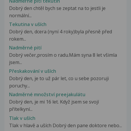
Nadměrné pití tekutin
Dobrý den chtěl bych se zeptat na to jestli je
normální...
Tekutina v uších
Dobrý den, dcera (nyní 4 roky)byla přesně před
rokem...
Nadměrné pití
Dobrý večer,prosím o radu.Mám syna 8 let všimla
jsem...
Přeskakování v uších
Dobrý den, je to už pár let, co u sebe pozoruji
poruchy...
Nadměrné množství preejakulátu
Dobrý den, je mi 16 let. Když jsem se svojí
přítelkyní...
Tlak v uších
Tlak v hlavě a uších Dobrý den pane doktore nebo...