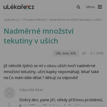
Menu
uLékaře.cz
Poradna lékaře
Nadměrné množství tekutiny v uších
Nadměrné množství
tekutiny v uších
Uši, nos, krk
Jiří
6.1.2008
již několik týdnů se mi v obou uších tvoří nadměrné
množství tekutiny, ušní kapky nepomáhají, lékař také
ne.Co mám dále dělat ? děkuji za odpověď
Odpovídá lékař:
Dobrý den, pane Jiří, někdy příčinou problémů,
ketré líčíte může být i nadměrná hy...