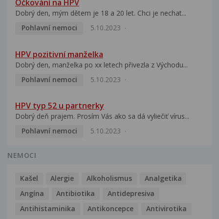
Očkování na HPV
Dobrý den, mým dětem je 18 a 20 let. Chci je nechat...
Pohlavní nemoci
5.10.2023
HPV pozitivní manželka
Dobrý den, manželka po xx letech přivezla z Východu...
Pohlavní nemoci
5.10.2023
HPV typ 52 u partnerky
Dobrý deň prajem. Prosím Vás ako sa dá vyliečiť vírus...
Pohlavní nemoci
5.10.2023
NEMOCI
Kašel
Alergie
Alkoholismus
Analgetika
Angína
Antibiotika
Antidepresiva
Antihistaminika
Antikoncepce
Antivirotika