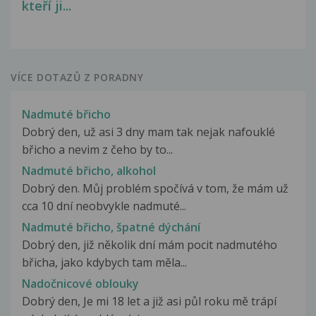
kteří ji...
VÍCE DOTAZŮ Z PORADNY
Nadmuté břicho
Dobrý den, už asi 3 dny mam tak nejak nafouklé
břicho a nevim z čeho by to...
Nadmuté břicho, alkohol
Dobrý den. Můj problém spočívá v tom, že mám už
cca 10 dní neobvykle nadmuté...
Nadmuté břicho, špatné dýchání
Dobrý den, již několik dní mám pocit nadmutého
břicha, jako kdybych tam měla...
Nadočnicové oblouky
Dobrý den, Je mi 18 let a již asi půl roku mě trápí