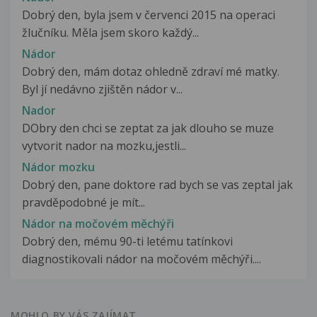
Dobrý den, byla jsem v červenci 2015 na operaci
žlučníku. Měla jsem skoro každý...
Nádor
Dobrý den, mám dotaz ohledně zdraví mé matky.
Byl jí nedávno zjištěn nádor v...
Nador
DObry den chci se zeptat za jak dlouho se muze
vytvorit nador na mozku,jestli...
Nádor mozku
Dobrý den, pane doktore rad bych se vas zeptal jak
pravděpodobné je mít...
Nádor na močovém měchýři
Dobrý den, mému 90-ti letému tatínkovi
diagnostikovali nádor na močovém měchýři....
MOHLO BY VÁS ZAJÍMAT