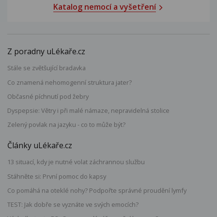
Katalog nemocí a vyšetření
Z poradny uLékaře.cz
Stále se zvětšující bradavka
Co znamená nehomogenní struktura jater?
Občasné píchnutí pod žebry
Dyspepsie: Větry i při malé námaze, nepravidelná stolice
Zelený povlak na jazyku - co to může být?
Články uLékaře.cz
13 situací, kdy je nutné volat záchrannou službu
Stáhněte si: První pomoc do kapsy
Co pomáhá na oteklé nohy? Podpořte správné proudění lymfy
TEST: Jak dobře se vyznáte ve svých emocích?