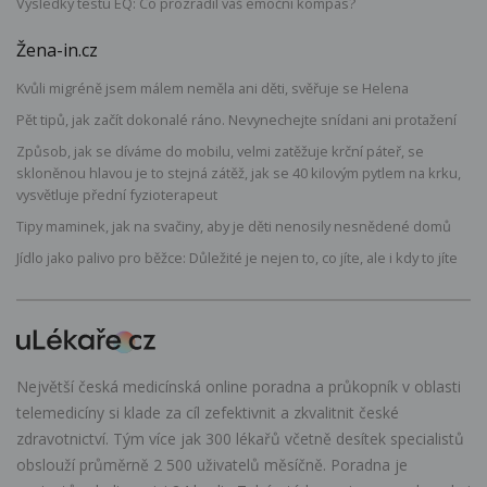
Výsledky testu EQ: Co prozradil váš emoční kompas?
Žena-in.cz
Kvůli migréně jsem málem neměla ani děti, svěřuje se Helena
Pět tipů, jak začít dokonalé ráno. Nevynechejte snídani ani protažení
Způsob, jak se díváme do mobilu, velmi zatěžuje krční páteř, se
skloněnou hlavou je to stejná zátěž, jak se 40 kilovým pytlem na krku,
vysvětluje přední fyzioterapeut
Tipy maminek, jak na svačiny, aby je děti nenosily nesnědené domů
Jídlo jako palivo pro běžce: Důležité je nejen to, co jíte, ale i kdy to jíte
Největší česká medicínská online poradna a průkopník v oblasti
telemedicíny si klade za cíl zefektivnit a zkvalitnit české
zdravotnictví. Tým více jak 300 lékařů včetně desítek specialistů
obslouží průměrně 2 500 uživatelů měsíčně. Poradna je