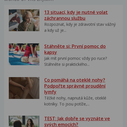
13 situací, kdy je nutné volat
záchrannou službu
Rozpoznat, kdy je zdravotní stav vážný
a kdy už je...
Stáhněte si: První pomoc do
kapsy
Jak mít první pomoc vždy po ruce?
Stáhněte si praktického...
Co pomáhá na oteklé nohy?
Podpořte správné proudění
lymfy
Těžké nohy, napnutá kůže, oteklé
kotníky. To jsou potíže,...
TEST: Jak dobře se vyznáte ve
svých emocích?