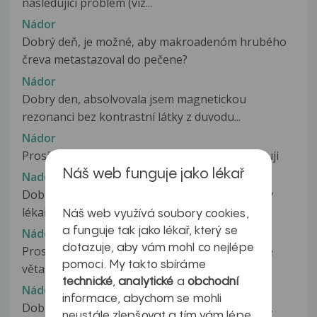
následující problém (viz...
Nádor
Dobrý deň, je možné, aby makroadenóm hrubého
čreva metastazoval do pečene?
Nádor
Dobry den, absolvovala jsem magnetickou
rezonanci bez kontrastní látky z duvodu...
Nádor
Prosím o informaci co je Chaplinův nádor. Děkuji
Náš web funguje jako lékař
Nador
Dobrý den, mám prosbu. Byl jsem u urologa a v
lékařské zprávě mám napsáno toto:...
Náš web využívá soubory cookies,
a funguje tak jako lékař, který se
Nádor
dotazuje, aby vám mohl co nejlépe
Prosím můžete mi odpovědět co znamená tahle
pomoci. My takto sbíráme
věta:VYSOCE SUSP.TROMBÓZA SINUS...
technické
,
analytické
a
obchodní
Nádor
informace, abychom se mohli
Dobry den, prosim o Vás názor z vysledku krve,
neustále zlepšovat a tím vám lépe