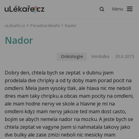
Menu
uLékaře.cz
Poradna lékaře
Nador
Nador
Onkologie
Vendulka
30.6.2015
Dobry den, chtela bych se zeptat. v dubnu jsem
prodelala dve chripky a od ty doby mam porad pocit na
omdleni. Mela jsem vysoky tlak, ale hlava nic me neboli
dnes mam taky chripku a obcas mam pocity na omdleni,
ale mam hodne nervy ve skole a hlavne je mi na
omdleni kdyz mam nervy jakoze ted mam dost casto,
bojim se abych nemela nador na mozku. A jeste bych se
chtela zeptat ve vagyne jsem si nahmatala takovy jako
dve bulky ale zase zmizi neboli nic mesicky mam