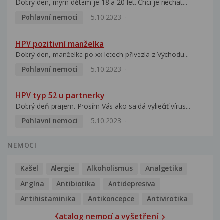
Dobrý den, mým dětem je 18 a 20 let. Chci je nechat...
Pohlavní nemoci
5.10.2023
HPV pozitivní manželka
Dobrý den, manželka po xx letech přivezla z Východu...
Pohlavní nemoci
5.10.2023
HPV typ 52 u partnerky
Dobrý deň prajem. Prosím Vás ako sa dá vyliečiť vírus...
Pohlavní nemoci
5.10.2023
NEMOCI
Kašel
Alergie
Alkoholismus
Analgetika
Angína
Antibiotika
Antidepresiva
Antihistaminika
Antikoncepce
Antivirotika
Katalog nemocí a vyšetření