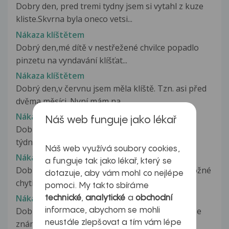
Dobry den, pred tremi tydny jsem si vytahl z kuze
kliste.Skvrna byla oneco vetsi...
Nákaza klíštětem
Dobrý den,mé dítě v nestřežené chvilce popadlo
pinzetu na vyndavání klíšťat...
Nákaza klíštětem
Dobrý den,v červnu jsem měla klíště. Tzn. asi před
dvěma měsíci. Nyní mám na...
Nákaza klíštětem
Náš web funguje jako lékař
Dobrý den zdravím vás a chci se zeptat Před
týdnem jsem chytl klíště vyndal...
Náš web využívá soubory cookies,
Nákaza klíšťovou encefalitidou
a funguje tak jako lékař, který se
Dobrý den,ráda bych se Vás zeptala, jetsli je možné
dotazuje, aby vám mohl co nejlépe
chytit klišťovou encefalitidu...
pomoci. My takto sbíráme
Nákaza Koronavirem
technické
,
analytické
a
obchodní
Dobrý den, minulý týden jsem byla v kontaktu se
informace, abychom se mohli
neustále zlepšovat a tím vám lépe
známou, která se vrátila ze...