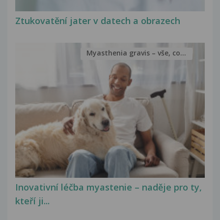
Ztukovatění jater v datech a obrazech
Myasthenia gravis – vše, co...
Inovativní léčba myastenie – naděje pro ty,
kteří ji...