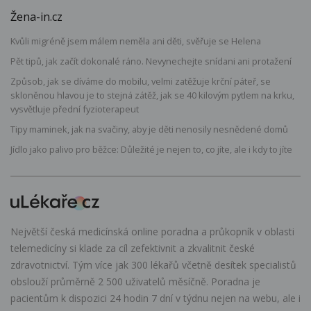
Žena-in.cz
Kvůli migréně jsem málem neměla ani děti, svěřuje se Helena
Pět tipů, jak začít dokonalé ráno. Nevynechejte snídani ani protažení
Způsob, jak se díváme do mobilu, velmi zatěžuje krční páteř, se
skloněnou hlavou je to stejná zátěž, jak se 40 kilovým pytlem na krku,
vysvětluje přední fyzioterapeut
Tipy maminek, jak na svačiny, aby je děti nenosily nesnědené domů
Jídlo jako palivo pro běžce: Důležité je nejen to, co jíte, ale i kdy to jíte
Největší česká medicínská online poradna a průkopník v oblasti
telemedicíny si klade za cíl zefektivnit a zkvalitnit české
zdravotnictví. Tým více jak 300 lékařů včetně desítek specialistů
obslouží průměrně 2 500 uživatelů měsíčně. Poradna je
pacientům k dispozici 24 hodin 7 dní v týdnu nejen na webu, ale i