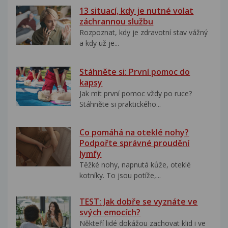
13 situací, kdy je nutné volat
záchrannou službu
Rozpoznat, kdy je zdravotní stav vážný
a kdy už je...
Stáhněte si: První pomoc do
kapsy
Jak mít první pomoc vždy po ruce?
Stáhněte si praktického...
Co pomáhá na oteklé nohy?
Podpořte správné proudění
lymfy
Těžké nohy, napnutá kůže, oteklé
kotníky. To jsou potíže,...
TEST: Jak dobře se vyznáte ve
svých emocích?
Někteří lidé dokážou zachovat klid i ve