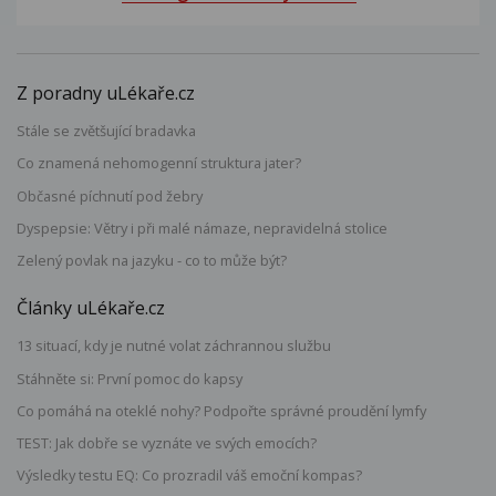
Z poradny uLékaře.cz
Stále se zvětšující bradavka
Co znamená nehomogenní struktura jater?
Občasné píchnutí pod žebry
Dyspepsie: Větry i při malé námaze, nepravidelná stolice
Zelený povlak na jazyku - co to může být?
Články uLékaře.cz
13 situací, kdy je nutné volat záchrannou službu
Stáhněte si: První pomoc do kapsy
Co pomáhá na oteklé nohy? Podpořte správné proudění lymfy
TEST: Jak dobře se vyznáte ve svých emocích?
Výsledky testu EQ: Co prozradil váš emoční kompas?