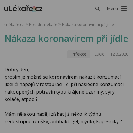
Menu
uLékaře.cz
Poradna lékaře
Nákaza koronavirem při jídle
Nákaza koronavirem při jídle
Infekce
Lucie
12.3.2020
Dobrý den,
prosím je možné se koronavirem nakazit konzumací
jídel či nápojů v restauraci , či při následné konzumaci
nakoupených potravin typu krájené uzeniny, sýry,
koláče, atpod ?
Mám nějakou naději získat již několik týdnů
nedostupné roušky, antibakt. gel, mýdlo, kapesníky ?