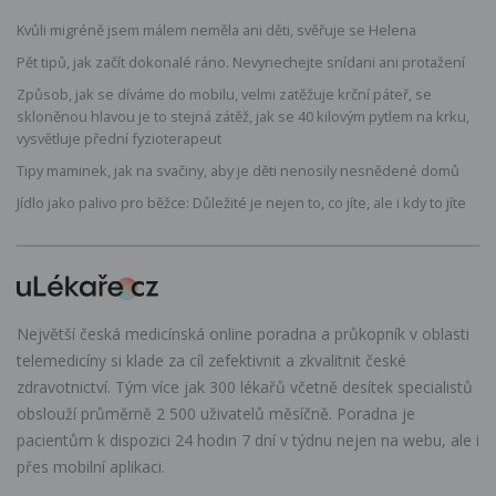
Kvůli migréně jsem málem neměla ani děti, svěřuje se Helena
Pět tipů, jak začít dokonalé ráno. Nevynechejte snídani ani protažení
Způsob, jak se díváme do mobilu, velmi zatěžuje krční páteř, se
skloněnou hlavou je to stejná zátěž, jak se 40 kilovým pytlem na krku,
vysvětluje přední fyzioterapeut
Tipy maminek, jak na svačiny, aby je děti nenosily nesnědené domů
Jídlo jako palivo pro běžce: Důležité je nejen to, co jíte, ale i kdy to jíte
Největší česká medicínská online poradna a průkopník v oblasti
telemedicíny si klade za cíl zefektivnit a zkvalitnit české
zdravotnictví. Tým více jak 300 lékařů včetně desítek specialistů
obslouží průměrně 2 500 uživatelů měsíčně. Poradna je
pacientům k dispozici 24 hodin 7 dní v týdnu nejen na webu, ale i
přes mobilní aplikaci.