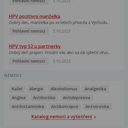
Pohlavní nemoci
5.10.2023
HPV pozitivní manželka
Dobrý den, manželka po xx letech přivezla z Východu...
Pohlavní nemoci
5.10.2023
HPV typ 52 u partnerky
Dobrý deň prajem. Prosím Vás ako sa dá vyliečiť vírus...
Pohlavní nemoci
5.10.2023
NEMOCI
Kašel
Alergie
Alkoholismus
Analgetika
Angína
Antibiotika
Antidepresiva
Antihistaminika
Antikoncepce
Antivirotika
Katalog nemocí a vyšetření