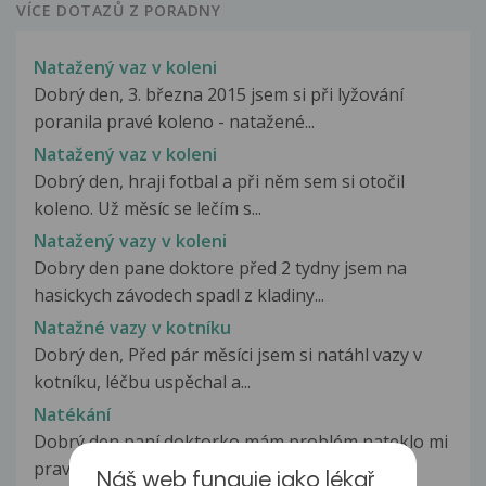
VÍCE DOTAZŮ Z PORADNY
Natažený vaz v koleni
Dobrý den, 3. března 2015 jsem si při lyžování
poranila pravé koleno - natažené...
Natažený vaz v koleni
Dobrý den, hraji fotbal a při něm sem si otočil
koleno. Už měsíc se lečím s...
Natažený vazy v koleni
Dobry den pane doktore před 2 tydny jsem na
hasickych závodech spadl z kladiny...
Natažné vazy v kotníku
Dobrý den, Před pár měsíci jsem si natáhl vazy v
kotníku, léčbu uspěchal a...
Natékání
Dobrý den paní doktorko mám problém nateklo mi
pravé prso a cítím i malé svědění...
Náš web funguje jako lékař