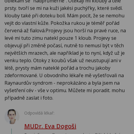
oblékám se "nadprůměrně". Otékají mi klouby a celé
prsty. tvoří se mi na kuži jakési puchýřky, které svědí.
klouby také při doteku bolí. Mám pocit, že se nemohu
vejít do vlastní kůže. Pokožka rukou je téměř pořád
červená až fialová.Projevy jsou horší na pravé ruce, na
levé mi tuto zimu natekl pouze 1 kloub. Projevy se
objevují při změně počasí, nutně to nemusí být v těch
největších mrazech, ale například je to nyní, když už je
venku teplo. Otoky z koubů však už neustupují ani v
létě, prysty mám nateklé pořád a trochu jakoby
zdeformované. U obvodního lékaře mě vyšetřovali na
Raynaurdův syndrom - neprokázáno a byla jsem na
vyšetření cév - vše v optimu. Můžete mi poradit. mohu
případně zaslat i foto.
Odpovídá lékař:
MUDr. Eva Dogoši