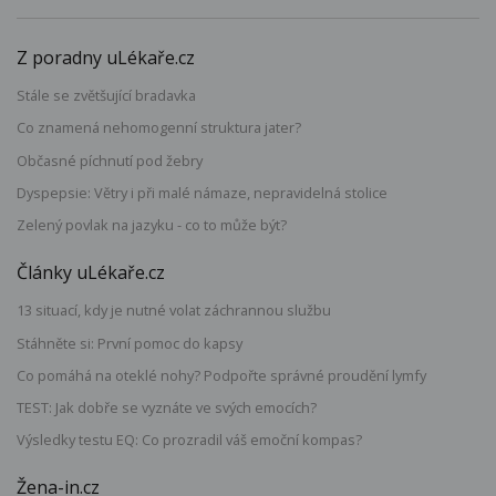
Z poradny uLékaře.cz
Stále se zvětšující bradavka
Co znamená nehomogenní struktura jater?
Občasné píchnutí pod žebry
Dyspepsie: Větry i při malé námaze, nepravidelná stolice
Zelený povlak na jazyku - co to může být?
Články uLékaře.cz
13 situací, kdy je nutné volat záchrannou službu
Stáhněte si: První pomoc do kapsy
Co pomáhá na oteklé nohy? Podpořte správné proudění lymfy
TEST: Jak dobře se vyznáte ve svých emocích?
Výsledky testu EQ: Co prozradil váš emoční kompas?
Žena-in.cz