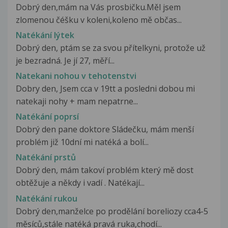
Dobrý den,mám na Vás prosbičku.Měl jsem
zlomenou čéšku v koleni,koleno mě občas...
Natékání lýtek
Dobrý den, ptám se za svou přítelkyni, protože už
je bezradná. Je jí 27, měří...
Natekani nohou v tehotenstvi
Dobry den, Jsem cca v 19tt a posledni dobou mi
natekaji nohy + mam nepatrne...
Natékání poprsí
Dobrý den pane doktore Sládečku, mám menší
problém již 10dní mi natéká a bolí...
Natékání prstů
Dobrý den, mám takoví problém který mě dost
obtěžuje a někdy i vadí . Natékají...
Natékání rukou
Dobrý den,manželce po prodělání boreliozy cca4-5
měsíců,stále natéká pravá ruka,chodí...