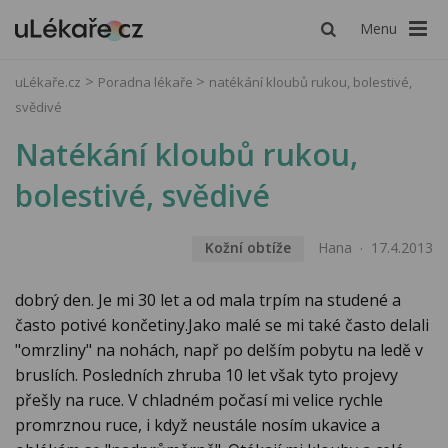
Menu
uLékaře.cz
Poradna lékaře
natékání kloubů rukou, bolestivé,
svědivé
Natékání kloubů rukou,
bolestivé, svědivé
Kožní obtíže
Hana
17.4.2013
dobrý den. Je mi 30 let a od mala trpím na studené a
často potivé končetiny.Jako malé se mi také často delali
"omrzliny" na nohách, např po delším pobytu na ledě v
bruslích. Posledních zhruba 10 let však tyto projevy
přešly na ruce. V chladném počasí mi velice rychle
promrznou ruce, i když neustále nosím ukavice a