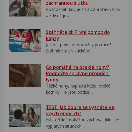
záchrannou službu
Rozpoznat, kdy je zdravotní stav vážný
a kdy už je...
Stáhněte si: První pomoc do
kapsy
Jak mít první pomoc vždy po ruce?
Stáhněte si praktického...
Co pomáhá na oteklé nohy?
Podpořte správné proudění
lymfy
Těžké nohy, napnutá kůže, oteklé
kotníky. To jsou potíže,...
TEST: Jak dobře se vyznáte ve
svých emocích?
Někteří lidé dokážou zachovat klid i ve
vypjatých situacích....